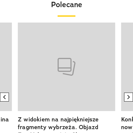
Polecane
Pokazywanie elementu 1 z 20
previous element
n
ina
Z widokiem na najpiękniejsze
Kon
fragmenty wybrzeża. Objazd
now