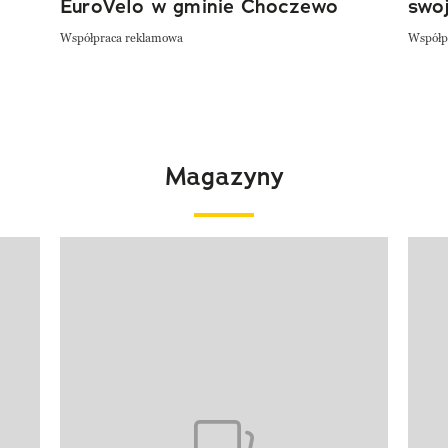
EuroVelo w gminie Choczewo
swoj
Współpraca reklamowa
Współp
Magazyny
Pokazywanie elementu 1 z 4