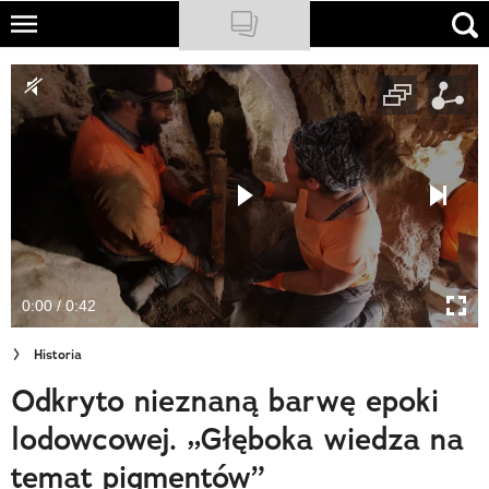
Skip
to
NATIONAL GEOGRAPHIC
main
content
TRAVELER
PODCASTY
Sklep
Newsletter
0:00 / 0:42
Cuda Polski
Historia
Wielki Konkurs Fotograficzny
Odkryto nieznaną barwę epoki
Trendbook Podróżniczy
lodowcowej. „Głęboka wiedza na
Polecane
temat pigmentów”