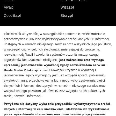
Viva.pl
Wizaz.pl
Cocolita.pl
Story.pl
Jakiekolwiek aktywności, w szczególności: pobieranie, zwielokrotnianie,
przechowywanie, lub inne wykorzystywanie treści, danych lub informacji
dostępnych w ramach niniejszego serwisu oraz wszystkich jego podstron,
w szczególności w celu ich eksploracji, zmierzającej do tworzenia,
rozwoju, modyfikacji i szkolenia systemów uczenia maszynowego,
algorytmów lub sztucznej inteligencji
jest zabronione oraz wymaga
uprzedniej, jednoznacznie wyrażonej zgody administratora serwisu –
Burda Media Polska sp. z o.o.
Obowiązek uzyskania wyraźnej i
jednoznacznej zgody wymagany jest bez względu sposób pobierania,
zwielokrotniania, przechowywania lub innego wykorzystywania treści,
danych lub informacji dostępnych w ramach niniejszego serwisu oraz
wszystkich jego podstron, jak również bez względu na charakter tych
treści, danych i informacji.
Powyższe nie dotyczy wyłącznie przypadków wykorzystywania treści,
danych i informacji w celu umożliwienia i ułatwienia ich wyszukiwania
przez wyszukiwarki internetowe oraz umożliwienia pozycjonowania