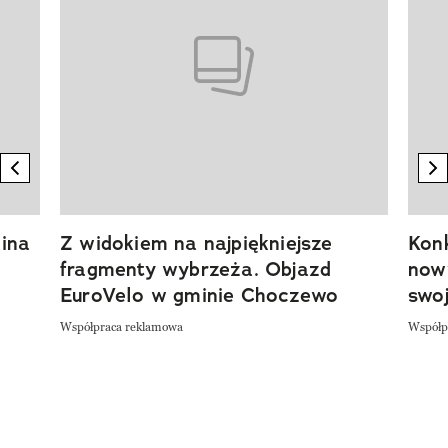
previous element
n
ina
Z widokiem na najpiękniejsze
Kon
fragmenty wybrzeża. Objazd
now
EuroVelo w gminie Choczewo
swoj
Współpraca reklamowa
Współp