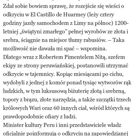
Zdał sobie bowiem sprawę, że rozejście się wieści o
odkryciu w El Castillo de Huarmey (leży cztery
godziny jazdy samochodem z Limy na północ) 1200-
letniej „świątyni zmarłego” pełnej wyrobów ze złota i
srebra, ściągnie na miejsce tłumy rabusiów. – Taka
możliwość nie dawała mi spać – wspomina.
Dlatego wraz z Robertem Pimentelem Nitą, szefem
ekipy ze strony peruwiańskiej, postanowili utrzymać
odkrycie w tajemnicy. Kopiąc miesiącami po cichu,
wydobyli z jednej z komór ponad tysiąc wytworów rąk
ludzkich, w tym luksusową biżuterię złotą i srebrną,
topory z brązu, złote narzędzia, a także szczątki trzech
królowych Wari oraz 60 innych ciał, wśród których są
prawdopodobnie ofiary z ludzi.
Minister kultury Peru i inni przedstawiciele władz
oficjalnie poinformują o odkryciu na zapowiedzianej