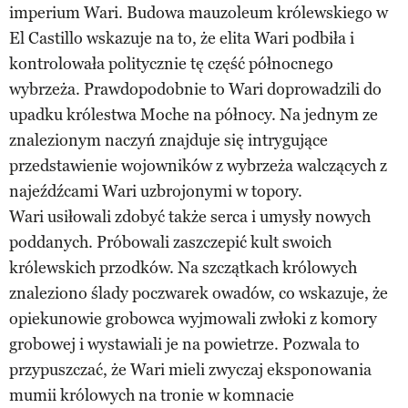
imperium Wari. Budowa mauzoleum królewskiego w
El Castillo wskazuje na to, że elita Wari podbiła i
kontrolowała politycznie tę część północnego
wybrzeża. Prawdopodobnie to Wari doprowadzili do
upadku królestwa Moche na północy. Na jednym ze
znalezionym naczyń znajduje się intrygujące
przedstawienie wojowników z wybrzeża walczących z
najeźdźcami Wari uzbrojonymi w topory.
Wari usiłowali zdobyć także serca i umysły nowych
poddanych. Próbowali zaszczepić kult swoich
królewskich przodków. Na szczątkach królowych
znaleziono ślady poczwarek owadów, co wskazuje, że
opiekunowie grobowca wyjmowali zwłoki z komory
grobowej i wystawiali je na powietrze. Pozwala to
przypuszczać, że Wari mieli zwyczaj eksponowania
mumii królowych na tronie w komnacie