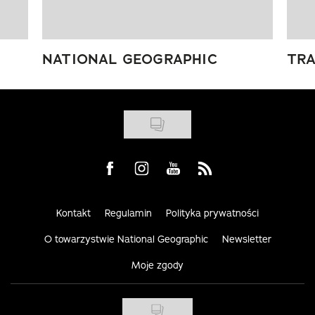
NATIONAL GEOGRAPHIC
TRA
Visit us on Facebook
Visit us on Instagram
Visit us on Youtube
Visit us on Rss
Kontakt
Regulamin
Polityka prywatności
O towarzystwie National Geographic
Newsletter
Moje zgody