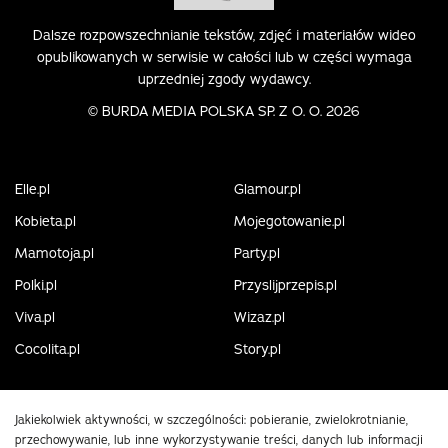
Dalsze rozpowszechnianie tekstów, zdjęć i materiałów wideo
opublikowanych w serwisie w całości lub w części wymaga
uprzedniej zgody wydawcy.
©
BURDA MEDIA POLSKA SP. Z O. O. 2026
Elle.pl
Glamour.pl
Kobieta.pl
Mojegotowanie.pl
Mamotoja.pl
Party.pl
Polki.pl
Przyslijprzepis.pl
Viva.pl
Wizaz.pl
Cocolita.pl
Story.pl
Jakiekolwiek aktywności, w szczególności: pobieranie, zwielokrotnianie,
przechowywanie, lub inne wykorzystywanie treści, danych lub informacji