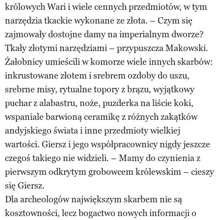
królowych Wari i wiele cennych przedmiotów, w tym
narzędzia tkackie wykonane ze złota. – Czym się
zajmowały dostojne damy na imperialnym dworze?
Tkały złotymi narzędziami – przypuszcza Makowski.
Żałobnicy umieścili w komorze wiele innych skarbów:
inkrustowane złotem i srebrem ozdoby do uszu,
srebrne misy, rytualne topory z brązu, wyjątkowy
puchar z alabastru, noże, puzderka na liście koki,
wspaniale barwioną ceramikę z różnych zakątków
andyjskiego świata i inne przedmioty wielkiej
wartości. Giersz i jego współpracownicy nigdy jeszcze
czegoś takiego nie widzieli. – Mamy do czynienia z
pierwszym odkrytym grobowcem królewskim – cieszy
się Giersz.
Dla archeologów największym skarbem nie są
kosztowności, lecz bogactwo nowych informacji o