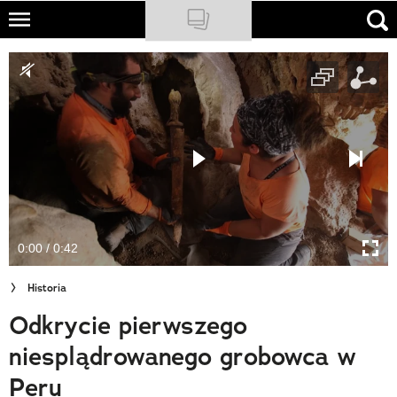
Skip
to
NATIONAL GEOGRAPHIC
main
content
TRAVELER
PODCASTY
Sklep
Newsletter
0:00 / 0:42
Cuda Polski
Historia
Wielki Konkurs Fotograficzny
Odkrycie pierwszego
Trendbook Podróżniczy
niesplądrowanego grobowca w
Polecane
Peru