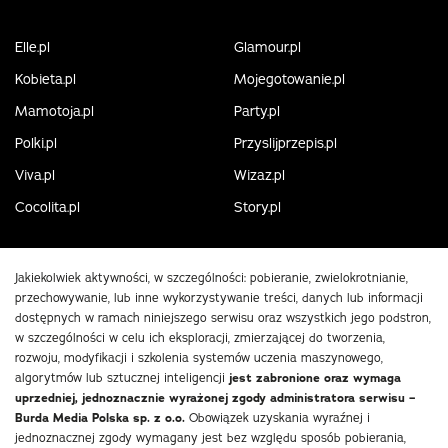
Elle.pl
Glamour.pl
Kobieta.pl
Mojegotowanie.pl
Mamotoja.pl
Party.pl
Polki.pl
Przyslijprzepis.pl
Viva.pl
Wizaz.pl
Cocolita.pl
Story.pl
Jakiekolwiek aktywności, w szczególności: pobieranie, zwielokrotnianie,
przechowywanie, lub inne wykorzystywanie treści, danych lub informacji
dostępnych w ramach niniejszego serwisu oraz wszystkich jego podstron,
w szczególności w celu ich eksploracji, zmierzającej do tworzenia,
rozwoju, modyfikacji i szkolenia systemów uczenia maszynowego,
algorytmów lub sztucznej inteligencji
jest zabronione oraz wymaga
uprzedniej, jednoznacznie wyrażonej zgody administratora serwisu –
Burda Media Polska sp. z o.o.
Obowiązek uzyskania wyraźnej i
jednoznacznej zgody wymagany jest bez względu sposób pobierania,