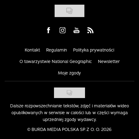
Visit us on Facebook
Visit us on Instagram
Visit us on Youtube
Visit us on Rss
Kontakt
Regulamin
Polityka prywatności
O towarzystwie National Geographic
Newsletter
Moje zgody
Dalsze rozpowszechnianie tekstów, zdjęć i materiałów wideo
opublikowanych w serwisie w całości lub w części wymaga
uprzedniej zgody wydawcy.
©
BURDA MEDIA POLSKA SP. Z O. O. 2026