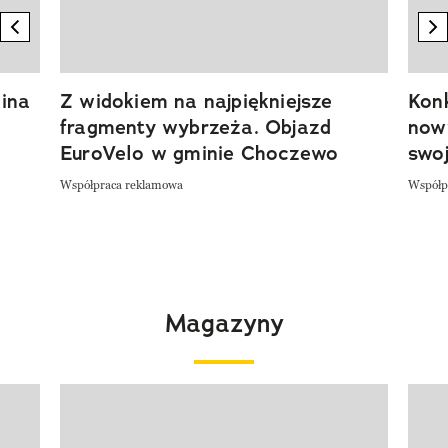
previous element
n
ina
Z widokiem na najpiękniejsze
Kon
fragmenty wybrzeża. Objazd
now
EuroVelo w gminie Choczewo
swoj
Współpraca reklamowa
Współp
Magazyny
Pokazywanie elementu 1 z 4