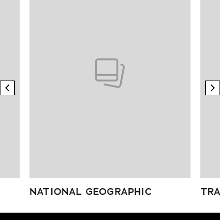
previous element
n
NATIONAL GEOGRAPHIC
TRA