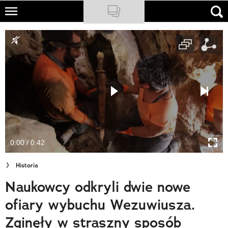
Skip
to
NATIONAL GEOGRAPHIC
main
content
TRAVELER
PODCASTY
Sklep
Newsletter
0:00 / 0:42
Cuda Polski
Historia
Wielki Konkurs Fotograficzny
Naukowcy odkryli dwie nowe
Trendbook Podróżniczy
ofiary wybuchu Wezuwiusza.
Polecane
Zginęły w straszny sposób