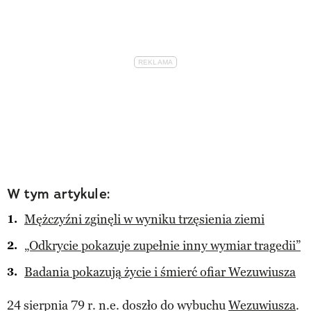
W tym artykule:
Mężczyźni zginęli w wyniku trzęsienia ziemi
„Odkrycie pokazuje zupełnie inny wymiar tragedii”
Badania pokazują życie i śmierć ofiar Wezuwiusza
24 sierpnia 79 r. n.e. doszło do wybuchu
Wezuwiusza
.