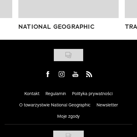
NATIONAL GEOGRAPHIC
TRA
Visit us on Facebook
Visit us on Instagram
Visit us on Youtube
Visit us on Rss
Kontakt
Regulamin
Polityka prywatności
O towarzystwie National Geographic
Newsletter
Moje zgody