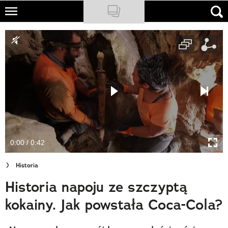
Skip
to
NATIONAL GEOGRAPHIC
main
content
TRAVELER
PODCASTY
Sklep
Newsletter
0:00 / 0:42
Cuda Polski
Historia
Wielki Konkurs Fotograficzny
Historia napoju ze szczyptą
Trendbook Podróżniczy
kokainy. Jak powstała Coca-Cola?
Polecane