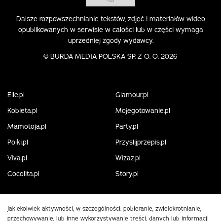
Dalsze rozpowszechnianie tekstów, zdjęć i materiałów wideo
opublikowanych w serwisie w całości lub w części wymaga
uprzedniej zgody wydawcy.
©
BURDA MEDIA POLSKA SP. Z O. O. 2026
Elle.pl
Glamour.pl
Kobieta.pl
Mojegotowanie.pl
Mamotoja.pl
Party.pl
Polki.pl
Przyslijprzepis.pl
Viva.pl
Wizaz.pl
Cocolita.pl
Story.pl
Jakiekolwiek aktywności, w szczególności: pobieranie, zwielokrotnianie,
przechowywanie, lub inne wykorzystywanie treści, danych lub informacji