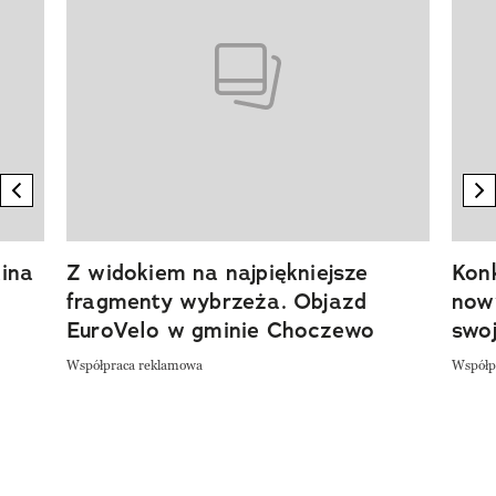
previous element
n
ina
Z widokiem na najpiękniejsze
Kon
fragmenty wybrzeża. Objazd
now
EuroVelo w gminie Choczewo
swoj
Współpraca reklamowa
Współp