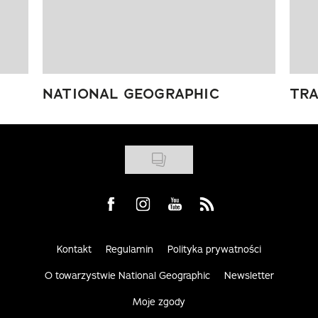
NATIONAL GEOGRAPHIC
TRA
Visit us on Facebook
Visit us on Instagram
Visit us on Youtube
Visit us on Rss
Kontakt
Regulamin
Polityka prywatności
O towarzystwie National Geographic
Newsletter
Moje zgody