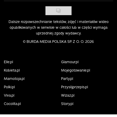
Dalsze rozpowszechnianie tekstów, zdjęć i materiałów wideo
opublikowanych w serwisie w całości lub w części wymaga
uprzedniej zgody wydawcy.
©
BURDA MEDIA POLSKA SP. Z O. O. 2026
Elle.pl
Glamour.pl
Kobieta.pl
Mojegotowanie.pl
Mamotoja.pl
Party.pl
Polki.pl
Przyslijprzepis.pl
Viva.pl
Wizaz.pl
Cocolita.pl
Story.pl