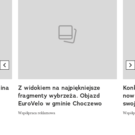
previous element
n
ina
Z widokiem na najpiękniejsze
Kon
fragmenty wybrzeża. Objazd
now
EuroVelo w gminie Choczewo
swoj
Współpraca reklamowa
Współp