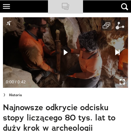
Skip
to
NATIONAL GEOGRAPHIC
main
content
TRAVELER
PODCASTY
Sklep
Newsletter
0:00 / 0:42
Cuda Polski
Historia
Wielki Konkurs Fotograficzny
Najnowsze odkrycie odcisku
Trendbook Podróżniczy
stopy liczącego 80 tys. lat to
Polecane
duży krok w archeologii