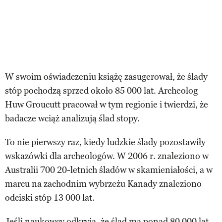
W swoim oświadczeniu książę zasugerował, że ślady
stóp pochodzą sprzed około 85 000 lat. Archeolog
Huw Groucutt pracował w tym regionie i twierdzi, że
badacze wciąż analizują ślad stopy.
To nie pierwszy raz, kiedy ludzkie ślady pozostawiły
wskazówki dla archeologów. W 2006 r. znaleziono w
Australii 700 20-letnich śladów w skamieniałości, a w
marcu na zachodnim wybrzeżu Kanady znaleziono
odciski stóp 13 000 lat.
Jeśli naukowcy odkryją, że ślad ma ponad 80 000 lat,