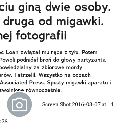
iu giną dwie osoby.
, druga od migawki.
ej fotografii
c Loan związał mu ręce z tyłu. Potem
Powoli podniósł broń do głowy partyzanta
dpowiedzialny za zbiorowe mordy
rów. I strzelił. Wszystko na oczach
Associated Press. Spusty migawki aparatu i
zwolnione równocześnie.
:28