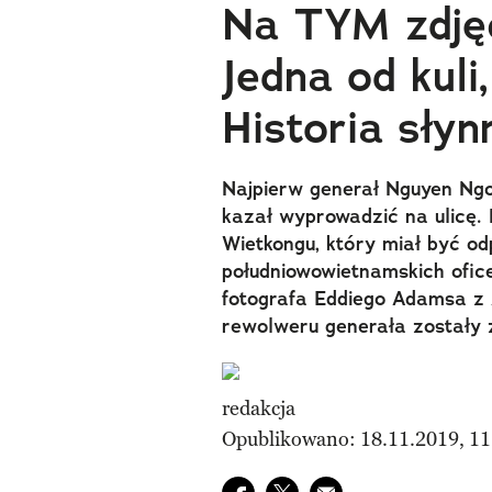
Na TYM zdjęc
Jedna od kuli
Historia słynn
Najpierw generał Nguyen Ngo
kazał wyprowadzić na ulicę. 
Wietkongu, który miał być o
południowowietnamskich ofice
fotografa Eddiego Adamsa z 
rewolweru generała zostały 
redakcja
Opublikowano: 18.11.2019, 11
Udostępnij na facebook
Udostępnij na twitter
E-mail do przyjaciela