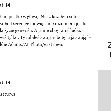
at 14
łem pustkę w głowę. Nie zdawałem sobie
woła. I szczerze mówiąc, nie rozumiem jej do
a życie generała. A ja nie chcę ranić ludzi.
ił tylko: Ty robiłeś swoją robotę, a ja swoją" -
 Eddie Adams/AP Photo/east news
Pokazy
at 14
ast news