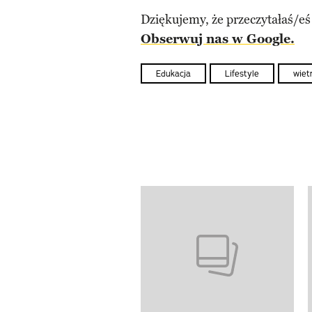
Dziękujemy, że przeczytałaś/eś
Obserwuj nas w Google.
Edukacja
Lifestyle
wie
Pokazywanie elementów od 1 d
previous element