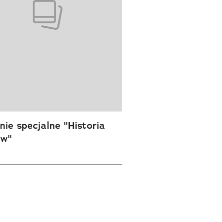
ie specjalne "Historia
ów"