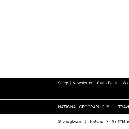
Skip
to
main
content
Sklep
Newsletter
Cuda Polski
Wie
NATIONAL GEOGRAPHIC
TRAV
Strona główna
Historia
Na TYM zdj