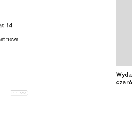
at 14
ast news
Wydan
czar