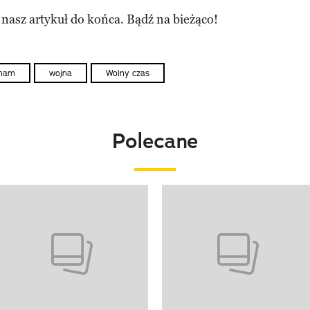
 nasz artykuł do końca. Bądź na bieżąco!
tnam
wojna
Wolny czas
Polecane
o 4 z 20