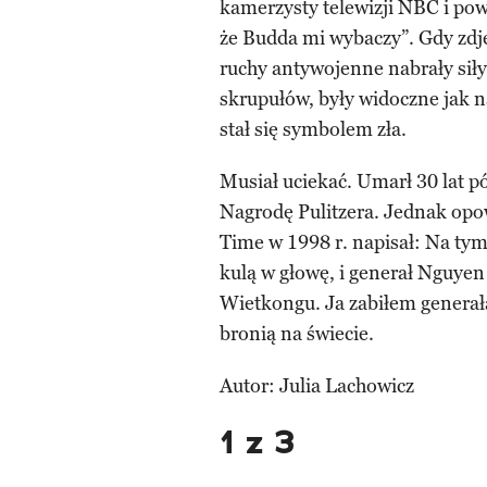
kamerzysty telewizji NBC i powi
że Budda mi wybaczy”. Gdy zdję
ruchy antywojenne nabrały siły.
skrupułów, były widoczne jak n
stał się symbolem zła.
Musiał uciekać. Umarł 30 lat pó
Nagrodę Pulitzera. Jednak opow
Time w 1998 r. napisał: Na tym
kulą w głowę, i generał Nguyen
Wietkongu. Ja zabiłem generała
bronią na świecie.
Autor: Julia Lachowicz
1 z 3