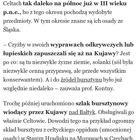
Celtach
tak daleko na północ już w III wieku
p.n.e.,
bo z tego okresu pochodzą wydobyte
przedmioty. W tym okresie znane są ich osady ze
Śląska.
– Czyżby w swoich
wyprawach odkrywczych lub
łupieskich zapuszczali się aż na Kujawy
? Jest
po co: są tu niezwykle żyzne ziemie, solanki (sól była
niezwykle cenną przyprawą, ale przede wszystkim
konserwantem). A i do
źródeł bursztynu
było już
względnie niedaleko – zauważa prof. Kontny.
Trochę później uruchomiono
szlak bursztynowy
wiodący przez Kujawy
nad Bałtyk
. Obsługiwali go
właśnie Celtowie. Dowodzi tego na przykład ogromny
skład bursztynu z celtyckiego oppidum (umocnionej
osady) w Starém Hradisku na Morawach
w Czechach
.