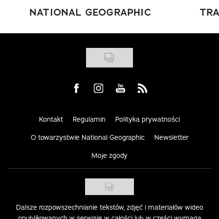
NATIONAL GEOGRAPHIC
TRA
Visit us on Facebook
Visit us on Instagram
Visit us on Youtube
Visit us on Rss
Kontakt
Regulamin
Polityka prywatności
O towarzystwie National Geographic
Newsletter
Moje zgody
Dalsze rozpowszechnianie tekstów, zdjęć i materiałów wideo
opublikowanych w serwisie w całości lub w części wymaga