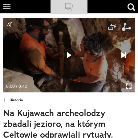
Skip
to
NATIONAL GEOGRAPHIC
main
content
TRAVELER
PODCASTY
Sklep
Newsletter
0:00 / 0:42
Cuda Polski
Historia
Wielki Konkurs Fotograficzny
Na Kujawach archeolodzy
Trendbook Podróżniczy
zbadali jezioro, na którym
Polecane
Celtowie odprawiali rytuały.