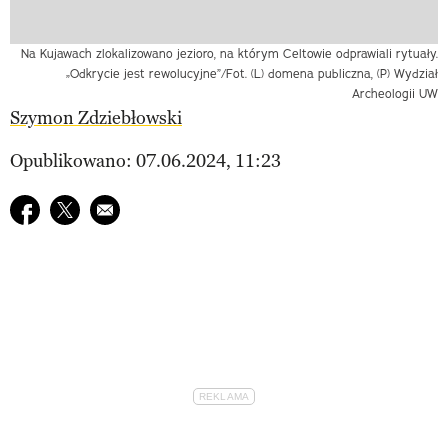
Na Kujawach zlokalizowano jezioro, na którym Celtowie odprawiali rytuały.
„Odkrycie jest rewolucyjne”/Fot. (L) domena publiczna, (P) Wydział
Archeologii UW
Szymon Zdziebłowski
Opublikowano: 07.06.2024, 11:23
Udostępnij na facebook
Udostępnij na twitter
E-mail do przyjaciela