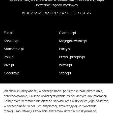
uprzedniej zgody wydawcy.
©
BURDA MEDIA POLSKA SP. Z O. O. 2026
Elle.pl
Glamour.pl
Kobieta.pl
Mojegotowanie.pl
Mamotoja.pl
Party.pl
Polki.pl
Przyslijprzepis.pl
Viva.pl
Wizaz.pl
Cocolita.pl
Story.pl
Jakiekolwiek aktywności, w szczególności: pobieranie, zwielokrotnianie,
przechowywanie, lub inne wykorzystywanie treści, danych lub informacji
dostępnych w ramach niniejszego serwisu oraz wszystkich jego podstron,
w szczególności w celu ich eksploracji, zmierzającej do tworzenia,
rozwoju, modyfikacji i szkolenia systemów uczenia maszynowego,