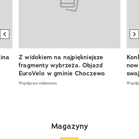
previous element
n
ina
Z widokiem na najpiękniejsze
Kon
fragmenty wybrzeża. Objazd
now
EuroVelo w gminie Choczewo
swoj
Współpraca reklamowa
Współp
Magazyny