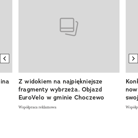
previous element
n
ina
Z widokiem na najpiękniejsze
Kon
fragmenty wybrzeża. Objazd
now
EuroVelo w gminie Choczewo
swoj
Współpraca reklamowa
Współp