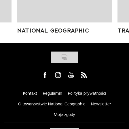
NATIONAL GEOGRAPHIC
TRA
Visit us on Facebook
Visit us on Instagram
Visit us on Youtube
Visit us on Rss
Kontakt
Regulamin
Polityka prywatności
O towarzystwie National Geographic
Newsletter
Moje zgody