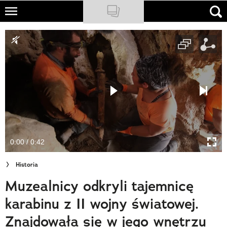
Skip
to
NATIONAL GEOGRAPHIC
main
content
TRAVELER
PODCASTY
Sklep
Newsletter
0:00 / 0:42
Cuda Polski
Historia
Wielki Konkurs Fotograficzny
Muzealnicy odkryli tajemnicę
Trendbook Podróżniczy
karabinu z II wojny światowej.
Polecane
Znajdowała się w jego wnętrzu