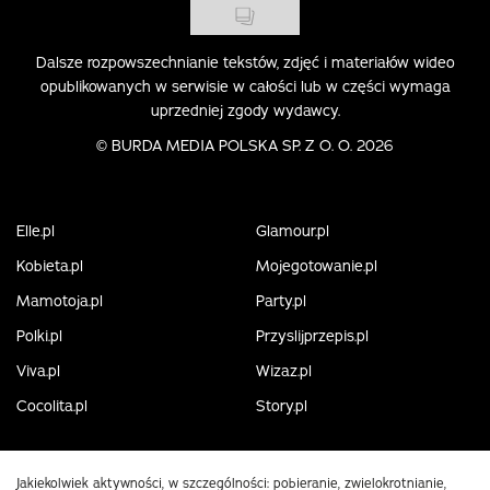
Dalsze rozpowszechnianie tekstów, zdjęć i materiałów wideo
opublikowanych w serwisie w całości lub w części wymaga
uprzedniej zgody wydawcy.
©
BURDA MEDIA POLSKA SP. Z O. O. 2026
Elle.pl
Glamour.pl
Kobieta.pl
Mojegotowanie.pl
Mamotoja.pl
Party.pl
Polki.pl
Przyslijprzepis.pl
Viva.pl
Wizaz.pl
Cocolita.pl
Story.pl
Jakiekolwiek aktywności, w szczególności: pobieranie, zwielokrotnianie,