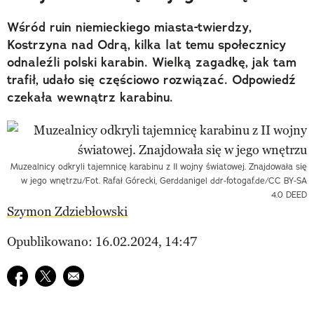
Wśród ruin niemieckiego miasta-twierdzy,
Kostrzyna nad Odrą, kilka lat temu społecznicy
odnaleźli polski karabin. Wielką zagadkę, jak tam
trafił, udało się częściowo rozwiązać. Odpowiedź
czekała wewnątrz karabinu.
Muzealnicy odkryli tajemnicę karabinu z II wojny światowej. Znajdowała się
w jego wnętrzu/Fot. Rafał Górecki, Gerddanigel ddr-fotogaf.de/CC BY-SA
4.0 DEED
Szymon Zdziebłowski
Opublikowano: 16.02.2024, 14:47
Udostępnij na facebook
Udostępnij na twitter
E-mail do przyjaciela