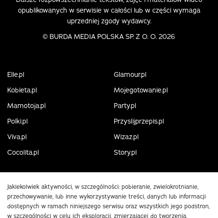
opublikowanych w serwisie w całości lub w części wymaga
uprzedniej zgody wydawcy.
©
BURDA MEDIA POLSKA SP. Z O. O. 2026
Elle.pl
Glamour.pl
Kobieta.pl
Mojegotowanie.pl
Mamotoja.pl
Party.pl
Polki.pl
Przyslijprzepis.pl
Viva.pl
Wizaz.pl
Cocolita.pl
Story.pl
Jakiekolwiek aktywności, w szczególności: pobieranie, zwielokrotnianie,
przechowywanie, lub inne wykorzystywanie treści, danych lub informacji
dostępnych w ramach niniejszego serwisu oraz wszystkich jego podstron,
w szczególności w celu ich eksploracji, zmierzającej do tworzenia,