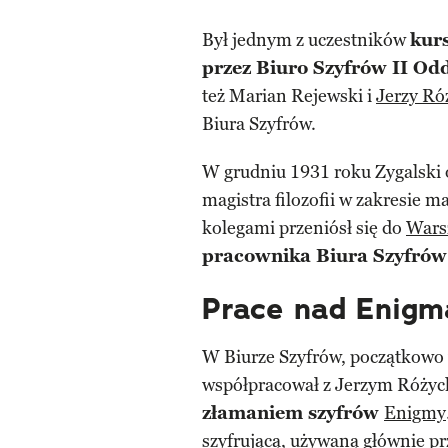
Był jednym z uczestników
kur
przez Biuro Szyfrów II Od
też Marian Rejewski i
Jerzy Ró
Biura Szyfrów.
W grudniu 1931 roku Zygalski 
magistra filozofii w zakresie 
kolegami przeniósł się do
Wars
pracownika Biura Szyfrów
Prace nad Enigm
W Biurze Szyfrów, początkowo 
współpracował z Jerzym Różyc
złamaniem szyfrów
Enigmy
szyfrującą, używaną głównie pr