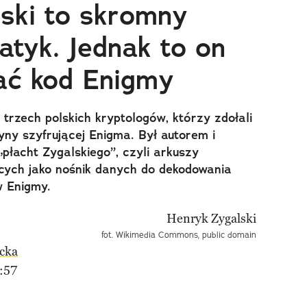
ski to skromny
atyk. Jednak to on
ać kod Enigmy
 trzech polskich kryptologów, którzy zdołali
ny szyfrującej Enigma. Był autorem i
łacht Zygalskiego”, czyli arkuszy
cych jako nośnik danych do dekodowania
 Enigmy.
fot. Wikimedia Commons, public domain
cka
:57