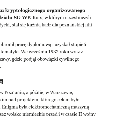
su kryptologicznego organizowanego
działu SG WP.
Kurs, w którym uczestniczyli
życki
, stał się kuźnią kadr dla poznańskiej filii
obronił pracę dyplomową i uzyskał stopień
matematyki. We wrześniu 1932 roku wraz z
zawy
, gdzie podjął obowiązki cywilnego
.
ą
w Poznaniu, a później w Warszawie,
kim nad projektem, którego celem było
. Enigma była elektromechaniczną maszyną
zez wojsko niemieckie przed i w czasie
II wojny