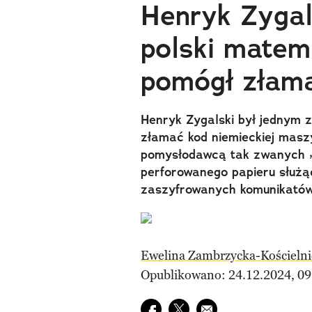
Henryk Zygal
polski matem
pomógł złam
Henryk Zygalski był jednym z
złamać kod niemieckiej maszy
pomysłodawcą tak zwanych „p
perforowanego papieru służą
zaszyfrowanych komunikatów
Ewelina Zambrzycka-Kościelni
Opublikowano: 24.12.2024, 09
Udostępnij na facebook
Udostępnij na twitter
E-mail do przyjaciela