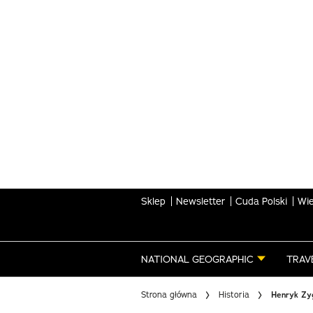
Skip
to
main
content
Sklep
Newsletter
Cuda Polski
Wie
NATIONAL GEOGRAPHIC
TRAV
Strona główna
Historia
Henryk Zyg