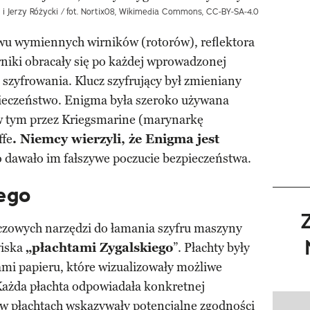
i Jerzy Różycki /
fot. Nortix08, Wikimedia Commons, CC-BY-SA-4.0
tawu wymiennych wirników (rotorów), reflektora
niki obracały się po każdej wprowadzonej
ę szyfrowania. Klucz szyfrujący był zmieniany
pieczeństwo. Enigma była szeroko używana
 w tym przez Kriegsmarine (marynarkę
ffe
. Niemcy wierzyli, że Enigma jest
co dawało im fałszywe poczucie bezpieczeństwa.
ego
uczowych narzędzi do łamania szyfru maszyny
wiska
„płachtami Zygalskiego
”. Płachty były
mi papieru, które wizualizowały możliwe
ażda płachta odpowiadała konkretnej
 w płachtach wskazywały potencjalne zgodności