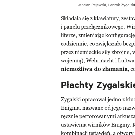
Marian Rejewski, Henryk Zygalski 
Składała się z klawiatury, zes
i panelu przełącznikowego. Wir
literze, zmieniając konfiguracj
codziennie, co zwiększało bez
przez niemieckie siły zbrojne,
wojenną), Wehrmacht i Luftwa
niemożliwa do złamania
, 
Płachty Zygalski
Zygalski opracował jedno z kl
Enigma, nazwane od jego naz
ręcznie perforowanymi arkusza
ustawienia wirników Enigmy. K
kombinacji ustawień, a otwory