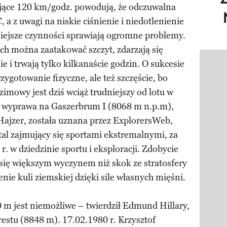
jące 120 km/godz. powodują, że odczuwalna
a z uwagi na niskie ciśnienie i niedotlenienie
iejsze czynności sprawiają ogromne problemy.
h można zaatakować szczyt, zdarzają się
 i trwają tylko kilkanaście godzin. O sukcesie
Pokazy
ygotowanie fizyczne, ale też szczęście, bo
zimowy jest dziś wciąż trudniejszy od lotu w
 wyprawa na Gaszerbrum I (8068 m n.p.m),
Hajzer, została uznana przez ExplorersWeb,
l zajmujący się sportami ekstremalnymi, za
r. w dziedzinie sportu i eksploracji. Zdobycie
się większym wyczynem niż skok ze stratosfery
nie kuli ziemskiej dzięki sile własnych mięśni.
 m jest niemożliwe – twierdził Edmund Hillary,
stu (8848 m). 17.02.1980 r. Krzysztof