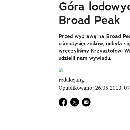
Góra lodowy
Broad Peak
Przed wyprawą na Broad Peak
ośmiotysięczników, odbyła si
wręczyliśmy Krzysztofowi Wie
udzielił nam wywiadu.
redakcjang
Opublikowano: 26.05.2013, 07
Udostępnij na facebook
Udostępnij na twitter
E-mail do przyjaciela