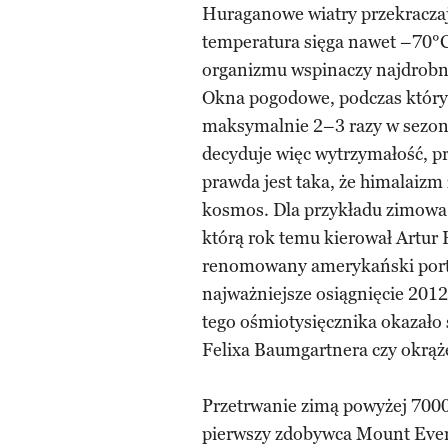
Huraganowe wiatry przekracza
temperatura sięga nawet –70°C, 
organizmu wspinaczy najdrobn
Okna pogodowe, podczas któryc
maksymalnie 2–3 razy w sezonie
decyduje więc wytrzymałość, prz
prawda jest taka, że himalaizm 
kosmos. Dla przykładu zimowa
którą rok temu kierował Artur 
renomowany amerykański porta
najważniejsze osiągnięcie 2012 
tego ośmiotysięcznika okazało 
Felixa Baumgartnera czy okrąże
Przetrwanie zimą powyżej 7000
pierwszy zdobywca Mount Evere