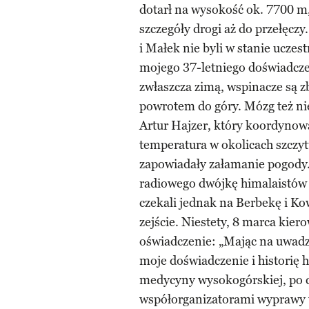
dotarł na wysokość ok. 7700 m,
szczegóły drogi aż do przełęczy.
i Małek nie byli w stanie uczes
mojego 37-letniego doświadcze
zwłaszcza zimą, wspinacze są zb
powrotem do góry. Mózg też ni
Artur Hajzer, który koordynow
temperatura w okolicach szczy
zapowiadały załamanie pogody.
radiowego dwójkę himalaistów 
czekali jednak na Berbekę i Ko
zejście. Niestety, 8 marca kie
oświadczenie: „Mając na uwadze
moje doświadczenie i historię hi
medycyny wysokogórskiej, po d
współorganizatorami wyprawy 