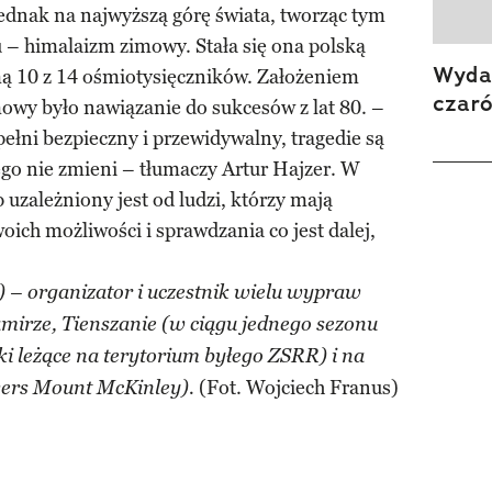
 jednak na najwyższą górę świata, tworząc tym
– himalaizm zimowy. Stała się ona polską
Wydan
mą 10 z 14 ośmiotysięczników. Założeniem
czar
owy było nawiązanie do sukcesów z lat 80. –
ełni bezpieczny i przewidywalny, tragedie są
tego nie zmieni – tłumaczy Artur Hajzer. W
 uzależniony jest od ludzi, którzy mają
oich możliwości i sprawdzania co jest dalej,
– organizator i uczestnik wielu wypraw
mirze, Tienszanie (w ciągu jednego sezonu
ki leżące na terytorium byłego ZSRR) i na
(Fot. Wojciech Franus)
wers Mount McKinley).