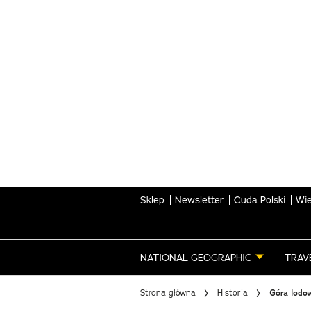
Skip
to
main
content
Sklep
Newsletter
Cuda Polski
Wie
NATIONAL GEOGRAPHIC
TRAV
Strona główna
Historia
Góra lodo