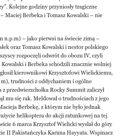
zy”. Kolejne godziny przyniosły tragiczne
 – Maciej Berbeka i Tomasz Kowalski – nie
 n.p.m) – jako pierwsi na świecie zimą –
ałek oraz Tomasz Kowalski i nestor polskiego
yscy rozpoczęli odwrót do obozu IV, czyli
Kowalski i Berbeka schodzili znacznie wolniej
głosił kierownikowi Krzysztofowi Wielickiemu,
m), trudności z oddychaniem i ogólne
a z przedwierzchołka Rocky Summit zaliczył
ął mu się rak. Meldował o trudnościach z jego
 Macieja Berbekę, z którym nie było jednak
życie helikoptera do akcji ratunkowej na tej
wicie 6 marca Krzysztof Wielicki wysłał do góry
ie II Pakistańczyka Karima Hayyata. Wspinacz