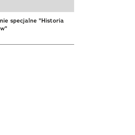
ie specjalne "Historia
ów"