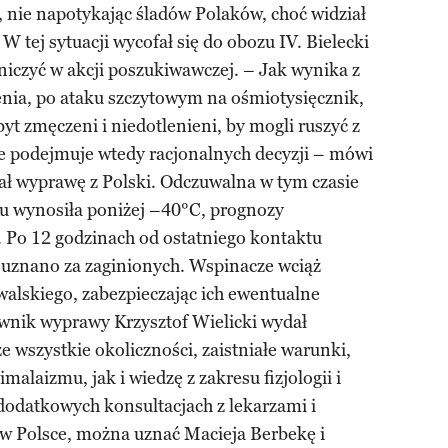
 nie napotykając śladów Polaków, choć widział
 W tej sytuacji wycofał się do obozu IV. Bielecki
tniczyć w akcji poszukiwawczej. – Jak wynika z
nia, po ataku szczytowym na ośmiotysięcznik,
yt zmęczeni i niedotlenieni, by mogli ruszyć z
e podejmuje wtedy racjonalnych decyzji – mówi
ał wyprawę z Polski. Odczuwalna w tym czasie
tu wynosiła poniżej –40°C, prognozy
 Po 12 godzinach od ostatniego kontaktu
uznano za zaginionych. Wspinacze wciąż
walskiego, zabezpieczając ich ewentualne
rownik wyprawy Krzysztof Wielicki wydał
 wszystkie okoliczności, zaistniałe warunki,
malaizmu, jak i wiedzę z zakresu fizjologii i
odatkowych konsultacjach z lekarzami i
w Polsce, można uznać Macieja Berbekę i