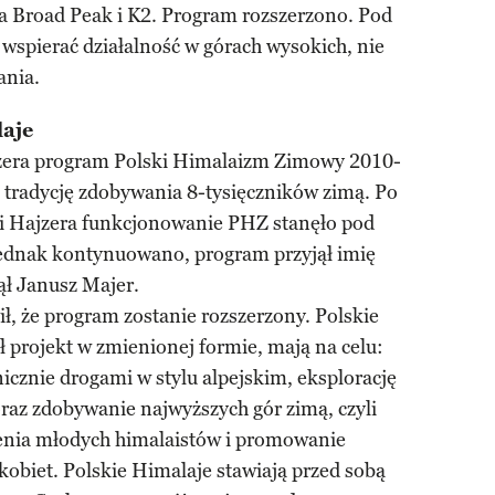
na Broad Peak i K2. Program rozszerzono. Pod
wspierać działalność w górach wysokich, nie
ania.
aje
jzera program Polski Himalaizm Zimowy 2010-
tradycję zdobywania 8-tysięczników zimą. Po
rci Hajzera funkcjonowanie PHZ stanęło pod
jednak kontynuowano, program przyjął imię
ął Janusz Majer.
ił, że program zostanie rozszerzony. Polskie
ł projekt w zmienionej formie, mają na celu:
cznie drogami w stylu alpejskim, eksplorację
raz zdobywanie najwyższych gór zimą, czyli
enia młodych himalaistów i promowanie
kobiet. Polskie Himalaje stawiają przed sobą