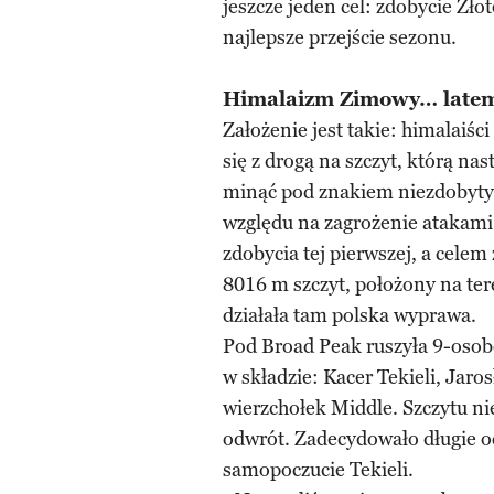
jeszcze jeden cel: zdobycie Zł
najlepsze przejście sezonu.
Himalaizm Zimowy… late
Założenie jest takie: himalaiśc
się z drogą na szczyt, którą n
minąć pod znakiem niezdobytyc
względu na zagrożenie atakami
zdobycia tej pierwszej, a celem
8016 m szczyt, położony na ter
działała tam polska wyprawa.
Pod Broad Peak ruszyła 9-osobo
w składzie: Kacer Tekieli, Jaro
wierzchołek Middle. Szczytu ni
odwrót. Zadecydowało długie oc
samopoczucie Tekieli.