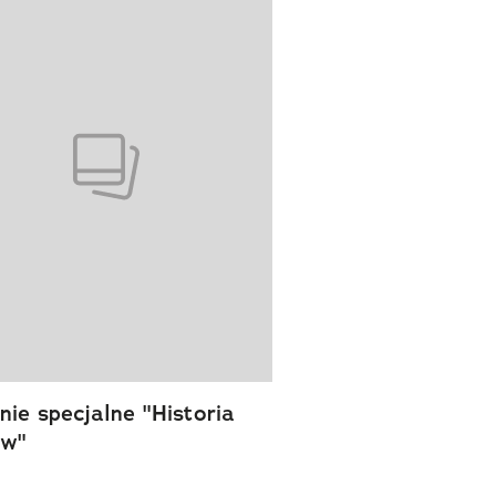
ie specjalne "Historia
ów"