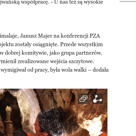
wańską współpracę. - U nas też są wysokie
malaje, Janusz Majer na konferencji PZA
ojektu zostały osiągnięte. Przede wszystkim
i, w dobrej komitywie, jako grupa partnerów.
wymienił zrealizowane wejścia szczytowe.
ie wymigiwał od pracy, była wola walki – dodała