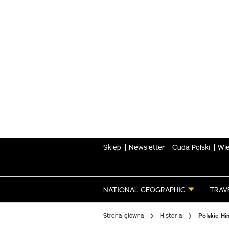
Skip
to
main
content
Sklep
Newsletter
Cuda Polski
Wie
NATIONAL GEOGRAPHIC
TRAV
Strona główna
Historia
Polskie Hi