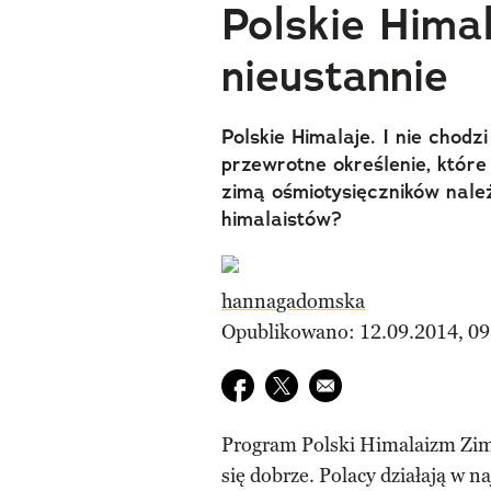
Polskie Himal
nieustannie
Polskie Himalaje. I nie chod
przewrotne określenie, któr
zimą ośmiotysięczników nale
himalaistów?
hannagadomska
Opublikowano: 12.09.2014, 09
Udostępnij na facebook
Udostępnij na twitter
E-mail do przyjaciela
Program Polski Himalaizm Zi
się dobrze. Polacy działają w 