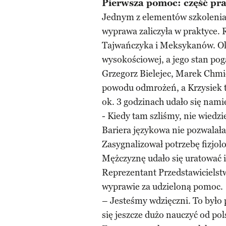
Pierwsza pomoc: część pr
Jednym z elementów szkolenia 
wyprawa zaliczyła w praktyce. 
Tajwańczyka i Meksykanów. Ok
wysokościowej, a jego stan pog
Grzegorz Bielejec, Marek Chmiel
powodu odmrożeń, a Krzysiek t
ok. 3 godzinach udało się namie
- Kiedy tam szliśmy, nie wiedzi
Bariera językowa nie pozwalał
Zasygnalizował potrzebę fizjolo
Mężczyznę udało się uratować i
Reprezentant Przedstawicielst
wyprawie za udzieloną pomoc.
– Jesteśmy wdzięczni. To było 
się jeszcze dużo nauczyć od po