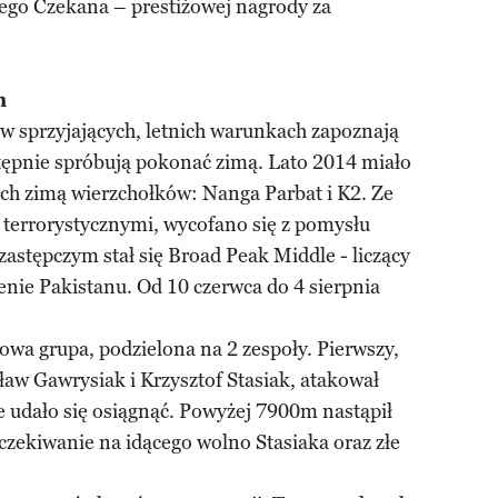
otego Czekana – prestiżowej nagrody za
m
i w sprzyjających, letnich warunkach zapoznają
astępnie spróbują pokonać zimą. Lato 2014 miało
h zimą wierzchołków: Nanga Parbat i K2. Ze
 terrorystycznymi, wycofano się z pomysłu
 zastępczym stał się Broad Peak Middle - liczący
enie Pakistanu. Od 10 czerwca do 4 sierpnia
wa grupa, podzielona na 2 zespoły. Pierwszy,
sław Gawrysiak i Krzysztof Stasiak, atakował
e udało się osiągnąć. Powyżej 7900m nastąpił
zekiwanie na idącego wolno Stasiaka oraz złe