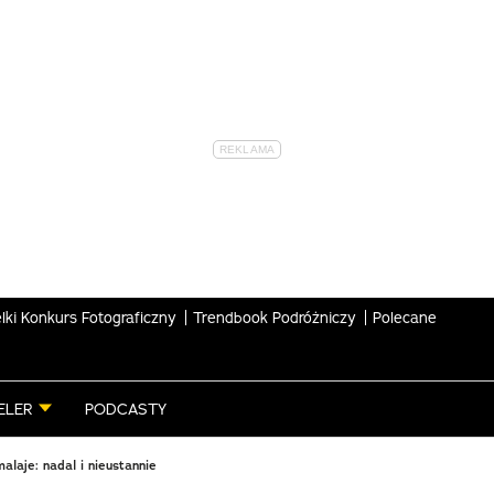
lki Konkurs Fotograficzny
Trendbook Podróżniczy
Polecane
ELER
PODCASTY
malaje: nadal i nieustannie