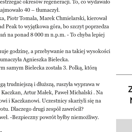
rzestrzegać okresów regeneracji. To, co wydawało
zajmowało 40 – tłumaczył.
ka, Piotr Tomala, Marek Chmielarski, kierował
ad Peak to wyjątkowa góra, bo szczyt poprzedza
ań na ponad 8 000 m n.p.m. - To chyba lepiej
muje godzinę, a przebywanie na takiej wysokości
łumaczyła Agnieszka Bielecka.
Tym samym Bielecka została 3. Polką, którą
gą trudniejszą i dłuższą, ruszyła wyprawa w
 Kaczkan, Artur Małek, Paweł Michalski . Na
owi i Kaczkanowi. Uczestnicy skarżyli się na
tu. Dlaczego drugi zespół zawrócił?
weł. -Bezpieczny powrót byłby niemożliwy.
Pokazy