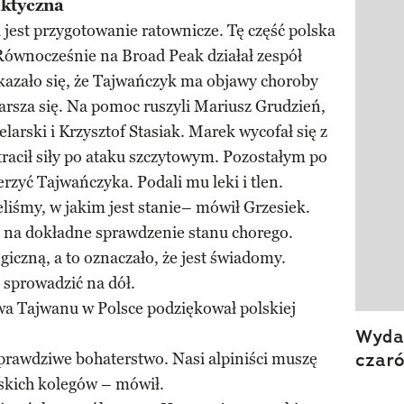
aktyczna
jest przygotowanie ratownicze. Tę część polska
Równocześnie na Broad Peak działał zespół
azało się, że Tajwańczyk ma objawy choroby
arsza się. Na pomoc ruszyli Mariusz Grudzień,
arski i Krzysztof Stasiak. Marek wycofał się z
racił siły po ataku szczytowym. Pozostałym po
rzyć Tajwańczyka. Podali mu leki i tlen.
eliśmy, w jakim jest stanie– mówił Grzesiek.
a na dokładne sprawdzenie stanu chorego.
giczną, a to oznaczało, że jest świadomy.
 sprowadzić na dół.
wa Tajwanu w Polsce podziękował polskiej
Wydan
czar
prawdziwe bohaterstwo. Nasi alpiniści muszę
lskich kolegów – mówił.