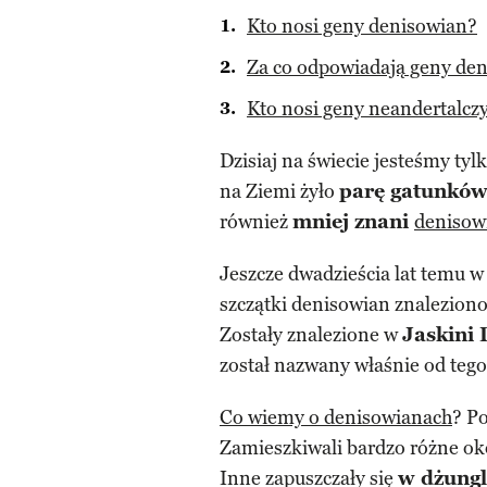
Kto nosi geny denisowian?
Za co odpowiadają geny de
Kto nosi geny neandertalcz
Dzisiaj na świecie jesteśmy tyl
na Ziemi żyło
parę gatunków
również
mniej znani
denisow
Jeszcze dwadzieścia lat temu w 
szczątki denisowian znalezion
Zostały znalezione w
Jaskini
został nazwany właśnie od tego
Co wiemy o denisowianach
? Po
Zamieszkiwali bardzo różne okol
Inne zapuszczały się
w dżungl