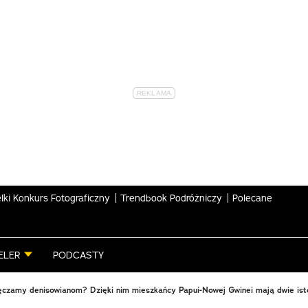
lki Konkurs Fotograficzny
Trendbook Podróżniczy
Polecane
ELER
PODCASTY
ęczamy denisowianom? Dzięki nim mieszkańcy Papui-Nowej Gwinei mają dwie ist