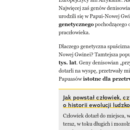
Europejczycy ani Afrykanie. A
Najwięcej zaś genów denisowi
urodzili się w Papui-Nowej Gwi
genetycznego
pochodzącego o
praczłowieka.
Dlaczego genetyczna spuścizna
Nowej Gwinei? Tamtejsza popu
tys. lat
. Geny denisowian „przy
dotarli na wyspę, przetrwały 
Papuasów
istotne dla przet
Jak powstał człowiek, c
o historii ewolucji ludzk
Człowiek dotarł do miejsca, 
teraz, w toku długich i mozo