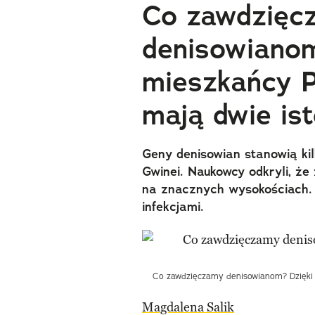
Co zawdzięc
denisowianom
mieszkańcy P
mają dwie is
Geny denisowian stanowią k
Gwinei. Naukowcy odkryli, że
na znacznych wysokościach.
infekcjami.
Co zawdzięczamy denisowianom? Dzięki n
Magdalena Salik