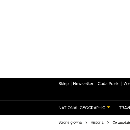
Skip
to
main
content
Sklep
Newsletter
Cuda Polski
Wie
NATIONAL GEOGRAPHIC
TRAV
Strona główna
Historia
Co zawdzi