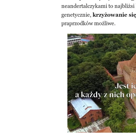
neandertalczykami to najbliżs
genetycznie,
krzyżowanie si
praprzodków możliwe.