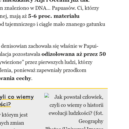
le
mieszkańcy Azji i Oceanii już tak
.
an znaleziono w DNA… Papuasów. Ci, którzy
nej, mają aż
5-6 proc. materiału
d tajemniczego i ciągle mało znanego gatunku
 denisowian zachowała się właśnie w Papui-
lacja pozostawała
odizolowana aż przez 50
wiezione” przez pierwszych ludzi, którzy
milenia, ponieważ zapewniały przodkom
rwania cechy
.
zyli co wiemy
ości?
w którym jest
lnych zmian