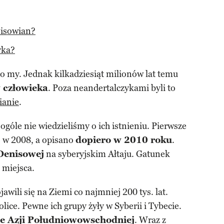
nisowian?
yka?
ko my. Jednak kilkadziesiąt milionów lat temu
 człowieka
. Poza neandertalczykami byli to
ianie
.
ogóle nie wiedzieliśmy o ich istnieniu. Pierwsze
o w 2008, a opisano
dopiero w 2010 roku
.
 Denisowej
na syberyjskim Ałtaju. Gatunek
 miejsca.
jawili się na Ziemi co najmniej 200 tys. lat.
ice. Pewne ich grupy żyły w Syberii i Tybecie.
e Azji Południowowschodniej
. Wraz z