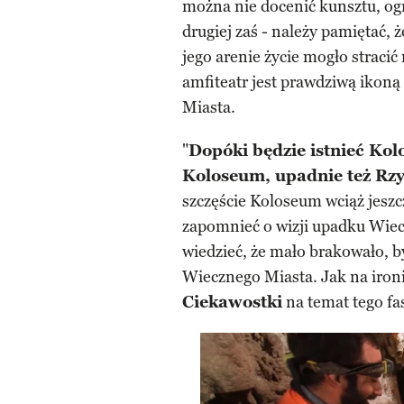
można nie docenić kunsztu, og
drugiej zaś - należy pamiętać, 
jego arenie życie mogło stracić
amfiteatr jest prawdziwą ikoną
Miasta.
"
Dopóki będzie istnieć Kol
Koloseum, upadnie też Rz
szczęście Koloseum wciąż jeszc
zapomnieć o wizji upadku Wiec
wiedzieć, że mało brakowało, b
Wiecznego Miasta. Jak na ironię
Ciekawostki
na temat tego fa