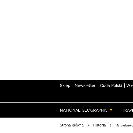
Skip
to
main
content
Sklep
Newsletter
Cuda Polski
Wie
NATIONAL GEOGRAPHIC
TRAV
Strona główna
Historia
15 ciekaw