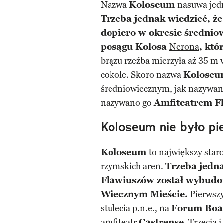
Nazwa
Koloseum
nasuwa jed
Trzeba jednak wiedzieć, że
dopiero w okresie średni
posągu Kolosa
Nerona
, któ
brązu rzeźba mierzyła aż 35 m
cokole. Skoro nazwa
Kolose
średniowiecznym, jak nazywano
nazywano go
Amfiteatrem F
Koloseum nie było p
Koloseum
to największy star
rzymskich aren.
Trzeba jedna
Flawiuszów został wybudow
Wiecznym Mieście.
Pierwszy
stulecia p.n.e., na
Forum Boa
amfiteatr
Castrense
. Trzecia 