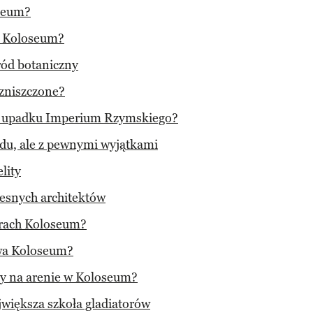
oseum?
a Koloseum?
ród botaniczny
zniszczone?
po upadku Imperium Rzymskiego?
du, ale z pewnymi wyjątkami
lity
esnych architektów
urach Koloseum?
owa Koloseum?
ący na arenie w Koloseum?
większa szkoła gladiatorów