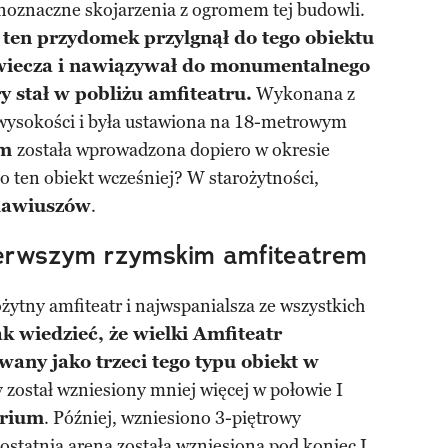
noznaczne skojarzenia z ogromem tej budowli.
 ten przydomek przylgnął do tego obiektu
owiecza i nawiązywał do monumentalnego
ry stał w pobliżu amfiteatru.
Wykonana z
 wysokości i była ustawiona na 18-metrowym
um
została wprowadzona dopiero w okresie
 ten obiekt wcześniej? W starożytności,
lawiuszów
.
ierwszym rzymskim amfiteatrem
ożytny amfiteatr i najwspanialsza ze wszystkich
k wiedzieć, że wielki Amfiteatr
any jako trzeci tego typu obiekt w
 został wzniesiony mniej więcej w połowie I
rium
. Później, wzniesiono 3-piętrowy
i ostatnia arena została wzniesiona pod koniec I