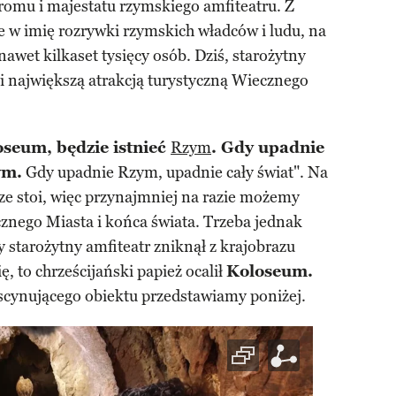
romu i majestatu rzymskiego amfiteatru. Z
że w imię rozrywki rzymskich władców i ludu, na
 nawet kilkaset tysięcy osób. Dziś, starożytny
 i największą atrakcją turystyczną Wiecznego
oseum, będzie istnieć
Rzym
. Gdy upadnie
ym.
Gdy upadnie Rzym, upadnie cały świat". Na
ze stoi, więc przynajmniej na razie możemy
znego Miasta i końca świata. Trzeba jednak
y starożytny amfiteatr zniknął z krajobrazu
, to chrześcijański papież ocalił
Koloseum.
scynującego obiektu przedstawiamy poniżej.