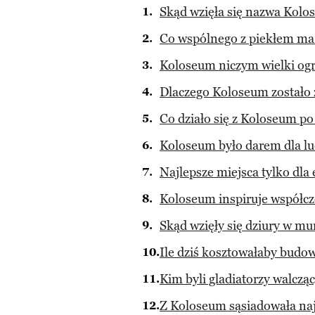
Skąd wzięła się nazwa Kol
Co wspólnego z piekłem m
Koloseum niczym wielki og
Dlaczego Koloseum zostało 
Co działo się z Koloseum 
Koloseum było darem dla lu
Najlepsze miejsca tylko dla e
Koloseum inspiruje współcz
Skąd wzięły się dziury w m
Ile dziś kosztowałaby bud
Kim byli gladiatorzy walcz
Z Koloseum sąsiadowała naj