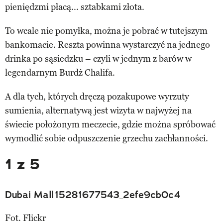
pieniędzmi płacą... sztabkami złota.
To wcale nie pomyłka, można je pobrać w tutejszym
bankomacie. Reszta powinna wystarczyć na jednego
drinka po sąsiedzku – czyli w jednym z barów w
legendarnym Burdż Chalifa.
A dla tych, których dręczą pozakupowe wyrzuty
sumienia, alternatywą jest wizyta w najwyżej na
świecie położonym meczecie, gdzie można spróbować
wymodlić sobie odpuszczenie grzechu zachłanności.
1 z 5
Dubai Mall15281677543_2efe9cb0c4
Fot. Flickr