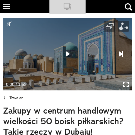
Skip
to
NATIONAL GEOGRAPHIC
main
content
TRAVELER
PODCASTY
Sklep
Newsletter
0:00 / 1:53
Cuda Polski
Traveler
Wielki Konkurs Fotograficzny
Zakupy w centrum handlowym
Trendbook Podróżniczy
wielkości 50 boisk piłkarskich?
Polecane
Takie rzeczy w Dubaju!