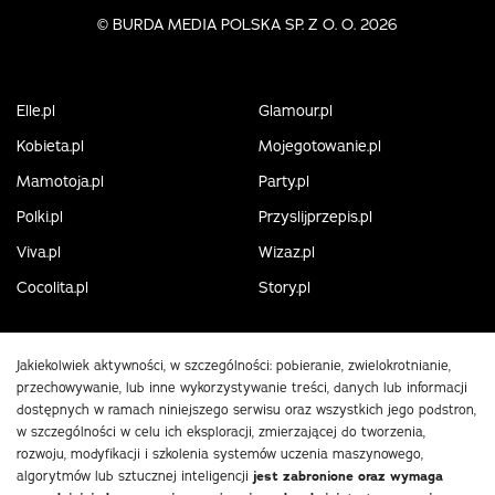
©
BURDA MEDIA POLSKA SP. Z O. O. 2026
Elle.pl
Glamour.pl
Kobieta.pl
Mojegotowanie.pl
Mamotoja.pl
Party.pl
Polki.pl
Przyslijprzepis.pl
Viva.pl
Wizaz.pl
Cocolita.pl
Story.pl
Jakiekolwiek aktywności, w szczególności: pobieranie, zwielokrotnianie,
przechowywanie, lub inne wykorzystywanie treści, danych lub informacji
dostępnych w ramach niniejszego serwisu oraz wszystkich jego podstron,
w szczególności w celu ich eksploracji, zmierzającej do tworzenia,
rozwoju, modyfikacji i szkolenia systemów uczenia maszynowego,
algorytmów lub sztucznej inteligencji
jest zabronione oraz wymaga