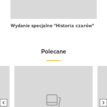
Wydanie specjalne "Historia czarów"
Polecane
Pokazywanie elementu 1 z 20
previous element
n