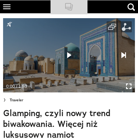
Skip
to
NATIONAL GEOGRAPHIC
main
content
TRAVELER
PODCASTY
Sklep
Newsletter
0:00 / 1:53
Cuda Polski
Traveler
Wielki Konkurs Fotograficzny
Glamping, czyli nowy trend
Trendbook Podróżniczy
biwakowania. Więcej niż
Polecane
luksusowy namiot