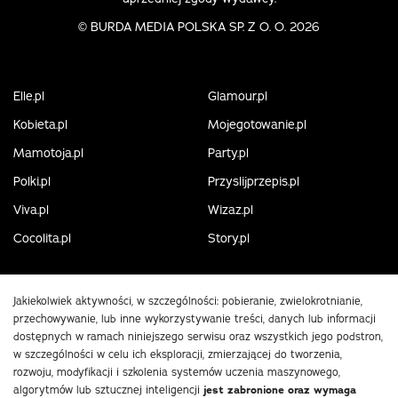
©
BURDA MEDIA POLSKA SP. Z O. O. 2026
Elle.pl
Glamour.pl
Kobieta.pl
Mojegotowanie.pl
Mamotoja.pl
Party.pl
Polki.pl
Przyslijprzepis.pl
Viva.pl
Wizaz.pl
Cocolita.pl
Story.pl
Jakiekolwiek aktywności, w szczególności: pobieranie, zwielokrotnianie,
przechowywanie, lub inne wykorzystywanie treści, danych lub informacji
dostępnych w ramach niniejszego serwisu oraz wszystkich jego podstron,
w szczególności w celu ich eksploracji, zmierzającej do tworzenia,
rozwoju, modyfikacji i szkolenia systemów uczenia maszynowego,
algorytmów lub sztucznej inteligencji
jest zabronione oraz wymaga