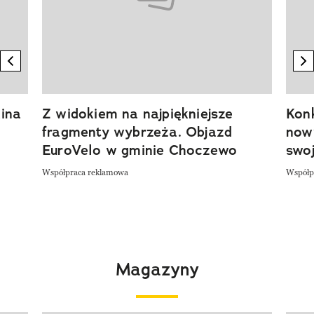
previous element
n
ina
Z widokiem na najpiękniejsze
Kon
fragmenty wybrzeża. Objazd
now
EuroVelo w gminie Choczewo
swoj
Współpraca reklamowa
Współp
Magazyny