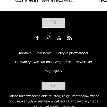
NATIONAL GEOGRAPHIC
TRA
Visit us on Facebook
Visit us on Instagram
Visit us on Youtube
Visit us on Rss
Kontakt
Regulamin
Polityka prywatności
O towarzystwie National Geographic
Newsletter
Moje zgody
Dalsze rozpowszechnianie tekstów, zdjęć i materiałów wideo
opublikowanych w serwisie w całości lub w części wymaga
uprzedniej zgody wydawcy.