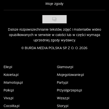
Moje zgody
Dalsze rozpowszechnianie tekstów, zdjęć i materiałów wideo
opublikowanych w serwisie w całości lub w części wymaga
uprzedniej zgody wydawcy.
©
BURDA MEDIA POLSKA SP. Z O. O. 2026
Elle.pl
Glamour.pl
Kobieta.pl
Mojegotowanie.pl
Mamotoja.pl
Party.pl
Polki.pl
Przyslijprzepis.pl
Viva.pl
Wizaz.pl
Cocolita.pl
Story.pl