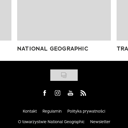
NATIONAL GEOGRAPHIC
TRA
Visit us on Facebook
Visit us on Instagram
Visit us on Youtube
Visit us on Rss
Kontakt
Regulamin
Polityka prywatności
O towarzystwie National Geographic
Newsletter