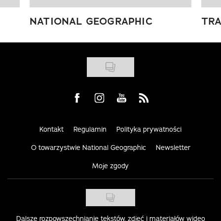
NATIONAL GEOGRAPHIC
TRA
Visit us on Facebook
Visit us on Instagram
Visit us on Youtube
Visit us on Rss
Kontakt
Regulamin
Polityka prywatności
O towarzystwie National Geographic
Newsletter
Moje zgody
Dalsze rozpowszechnianie tekstów, zdjęć i materiałów wideo