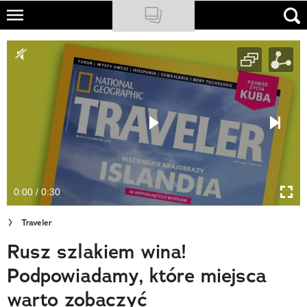
Skip
to
NATIONAL GEOGRAPHIC
main
content
TRAVELER
PODCASTY
Sklep
Newsletter
0:00 / 0:30
Cuda Polski
Traveler
Wielki Konkurs Fotograficzny
Rusz szlakiem wina!
Trendbook Podróżniczy
Podpowiadamy, które miejsca
Polecane
warto zobaczyć