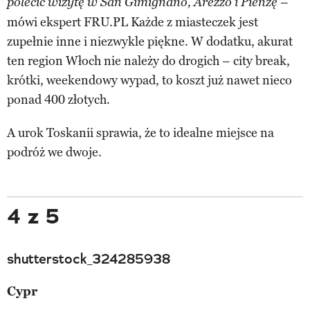
–
polecić wizytę w San Gimignano, Arezzo i Pienzę
mówi ekspert FRU.PL Każde z miasteczek jest
zupełnie inne i niezwykle piękne. W dodatku, akurat
ten region Włoch nie należy do drogich – city break,
krótki, weekendowy wypad, to koszt już nawet nieco
ponad 400 złotych.
A urok Toskanii sprawia, że to idealne miejsce na
podróż we dwoje.
4 z 5
shutterstock_324285938
Cypr