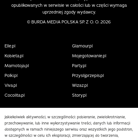
opublikowanych w serwisie w całości lub w części wymaga
uprzedniej zgody wydawcy.
©
BURDA MEDIA POLSKA SP. Z O. O. 2026
Elle.pl
Glamour.pl
Kobieta.pl
Mojegotowanie.pl
Mamotoja.pl
Party.pl
Polki.pl
Przyslijprzepis.pl
Viva.pl
Wizaz.pl
Cocolita.pl
Story.pl
Jakiekolwiek aktywności, w szczególności: pobieranie, zwielokrotnianie,
przechowywanie, lub inne wykorzystywanie treści, danych lub informacji
dostępnych w ramach niniejszego serwisu oraz wszystkich jego podstron,
w szczególności w celu ich eksploracji, zmierzającej do tworzenia,