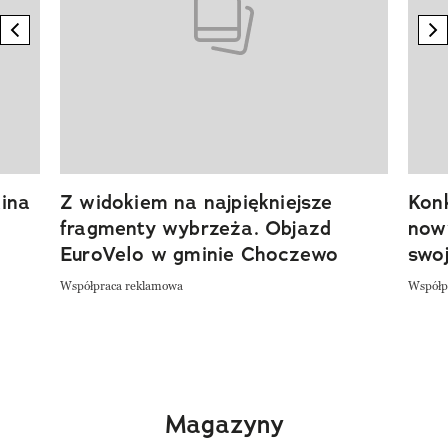
previous element
n
ina
Z widokiem na najpiękniejsze
Kon
fragmenty wybrzeża. Objazd
now
EuroVelo w gminie Choczewo
swoj
Współpraca reklamowa
Współp
Magazyny