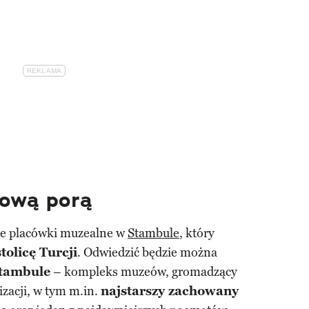
rową porą
nne placówki muzealne w
Stambule
, który
tolicę Turcji
. Odwiedzić będzie można
Stambule
– kompleks muzeów, gromadzący
izacji, w tym m.in.
najstarszy zachowany