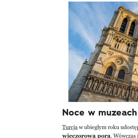
Noce w muzeach
Turcja
w ubiegłym roku udostę
wieczorową porą
. Wówczas 