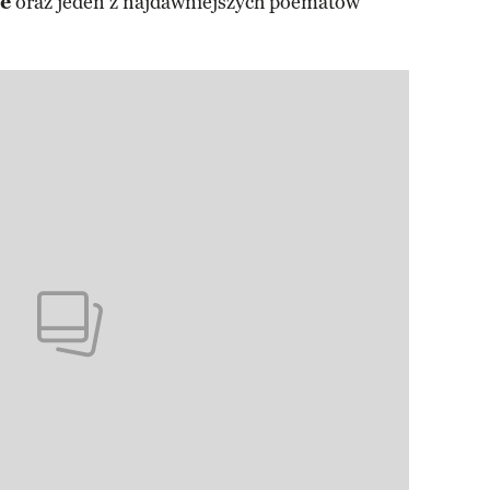
ie
oraz jeden z najdawniejszych poematów