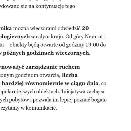
cydowano się na kontynuację tego
rnika
można wieczorami odwiedzić
20
ologicznych
w całym kraju. Od góry Nemrut i
ta – obiekty będą otwarte od godziny 19:00 do
 w
późnych godzinach wieczornych
.
wnoważyć zarządzanie ruchem
użonym godzinom otwarcia,
liczba
ę bardziej równomiernie w ciągu dnia
, co
pularniejszych obiektach. Inicjatywa zachęca
ych pobytów i pozwala im lepiej poznać bogate
– czytamy w komunikacie.