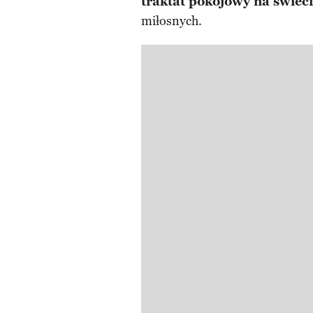
traktat pokojowy na świec
miłosnych.