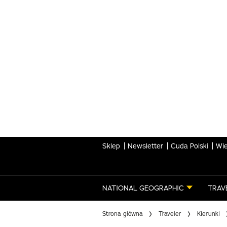
Skip
to
main
content
Sklep
Newsletter
Cuda Polski
Wie
NATIONAL GEOGRAPHIC
TRAV
Strona główna
Traveler
Kierunki