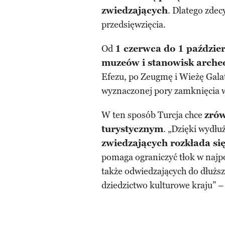
zwiedzających
. Dlatego zde
przedsięwzięcia.
Od
1 czerwca do 1 paździe
muzeów i stanowisk arche
Efezu, po Zeugmę i Wieżę Gala
wyznaczonej pory zamknięcia
W ten sposób Turcja chce
zró
turystycznym
. „Dzięki wydł
zwiedzających rozkłada si
pomaga ograniczyć tłok w najpo
także odwiedzających do dłuższ
dziedzictwo kulturowe kraju” 