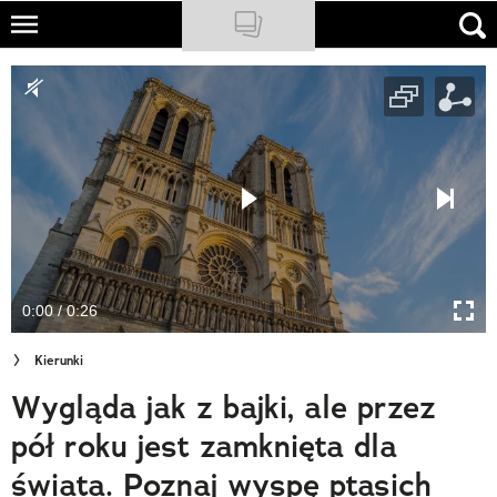
Skip
to
NATIONAL GEOGRAPHIC
main
content
TRAVELER
PODCASTY
Sklep
Newsletter
0:00 / 0:26
Cuda Polski
Kierunki
Wielki Konkurs Fotograficzny
Wygląda jak z bajki, ale przez
Trendbook Podróżniczy
pół roku jest zamknięta dla
Polecane
świata. Poznaj wyspę ptasich