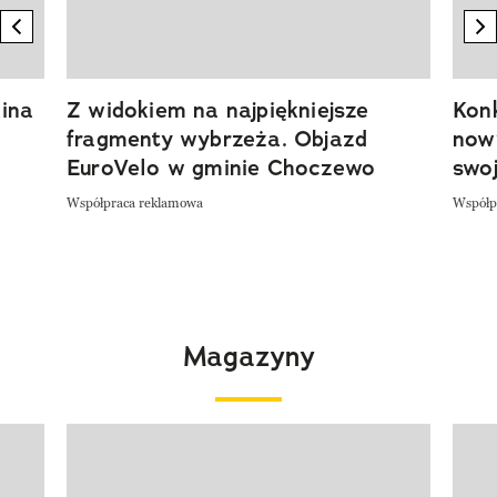
previous element
n
ina
Z widokiem na najpiękniejsze
Kon
fragmenty wybrzeża. Objazd
now
EuroVelo w gminie Choczewo
swoj
Współpraca reklamowa
Współp
Magazyny
Pokazywanie elementu 1 z 4