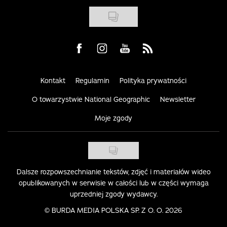
Visit us on Facebook
Visit us on Instagram
Visit us on Youtube
Visit us on Rss
Kontakt
Regulamin
Polityka prywatności
O towarzystwie National Geographic
Newsletter
Moje zgody
Dalsze rozpowszechnianie tekstów, zdjęć i materiałów wideo
opublikowanych w serwisie w całości lub w części wymaga
uprzedniej zgody wydawcy.
©
BURDA MEDIA POLSKA SP. Z O. O. 2026