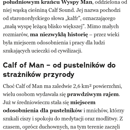
południowym krańcu Wyspy Man
, oddzielona od
niej wąską cieśniną Calf Sound. Jej nazwa pochodzi
od staronordyckiego słowa „kalfr”, oznaczającego
„małą wyspę leżącą blisko większej”. Mimo małych
rozmiarów,
ma niezwykłą historię
– przez wieki
była miejscem odosobnienia i pracy dla ludzi
szukających ucieczki od cywilizacji.
Calf of Man – od pustelników do
strażników przyrody
Choć Calf of Man ma zaledwie 2,6 km² powierzchni,
wielu osobom wydawała się
prawdziwym rajem
.
Już w średniowieczu stała się
miejscem
odosobnienia dla pustelników
i mnichów, którzy
szukali ciszy i spokoju do medytacji oraz modlitwy. Z
czasem, oprócz duchownych, na tym terenie zaczęli