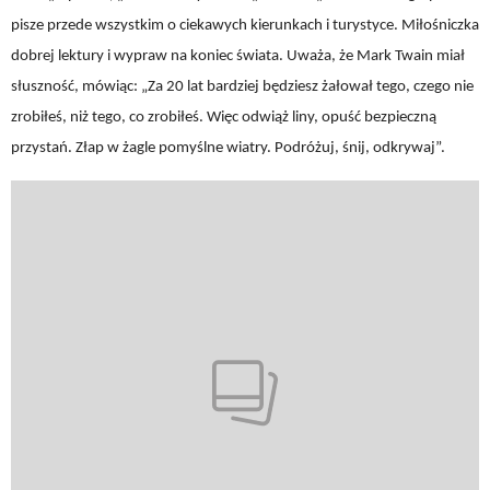
pisze przede wszystkim o ciekawych kierunkach i turystyce. Miłośniczka
dobrej lektury i wypraw na koniec świata. Uważa, że Mark Twain miał
słuszność, mówiąc: „Za 20 lat bardziej będziesz żałował tego, czego nie
zrobiłeś, niż tego, co zrobiłeś. Więc odwiąż liny, opuść bezpieczną
przystań. Złap w żagle pomyślne wiatry. Podróżuj, śnij, odkrywaj”.