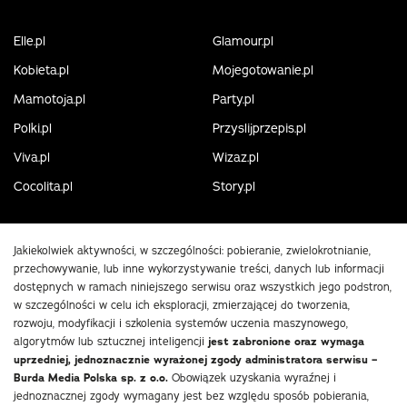
Elle.pl
Glamour.pl
Kobieta.pl
Mojegotowanie.pl
Mamotoja.pl
Party.pl
Polki.pl
Przyslijprzepis.pl
Viva.pl
Wizaz.pl
Cocolita.pl
Story.pl
Jakiekolwiek aktywności, w szczególności: pobieranie, zwielokrotnianie,
przechowywanie, lub inne wykorzystywanie treści, danych lub informacji
dostępnych w ramach niniejszego serwisu oraz wszystkich jego podstron,
w szczególności w celu ich eksploracji, zmierzającej do tworzenia,
rozwoju, modyfikacji i szkolenia systemów uczenia maszynowego,
algorytmów lub sztucznej inteligencji
jest zabronione oraz wymaga
uprzedniej, jednoznacznie wyrażonej zgody administratora serwisu –
Burda Media Polska sp. z o.o.
Obowiązek uzyskania wyraźnej i
jednoznacznej zgody wymagany jest bez względu sposób pobierania,