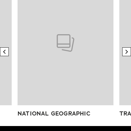
previous element
n
NATIONAL GEOGRAPHIC
TRA