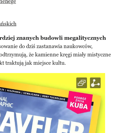
onehege
ańskich
ardziej znanych budowli megalitycznych
osowanie do dziś zastanawia naukowców,
podtrzymują, że kamienne kręgi miały mistyczne
t traktują jak miejsce kultu.