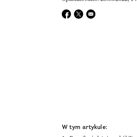
Udostępnij na facebook
Udostępnij na twitter
E-mail do przyjaciela
W tym artykule: