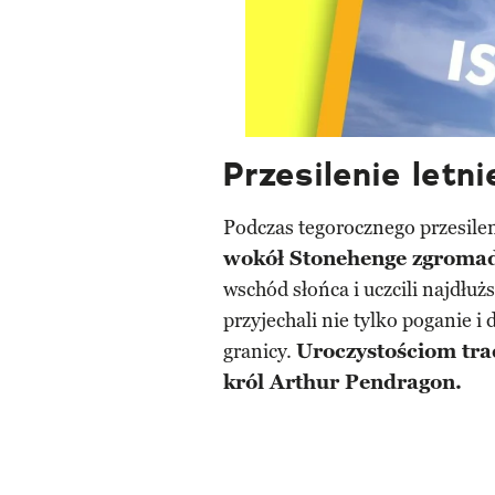
Przesilenie letn
Podczas tegorocznego przesile
wokół Stonehenge zgromadzi
wschód słońca i uczcili najdłuż
przyjechali nie tylko poganie i 
granicy.
Uroczystościom trad
król Arthur Pendragon.