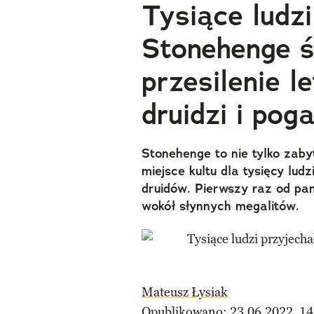
Tysiące ludzi
Stonehenge 
przesilenie l
druidzi i pog
Stonehenge to nie tylko zaby
miejsce kultu dla tysięcy lu
druidów. Pierwszy raz od pan
wokół słynnych megalitów.
Mateusz Łysiak
Opublikowano: 23.06.2022, 14