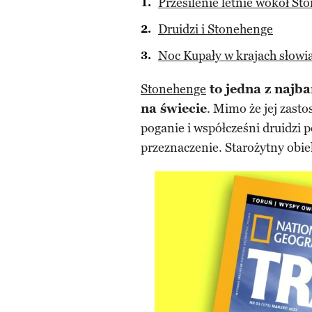
Przesilenie letnie wokół St
Druidzi i Stonehenge
Noc Kupały w krajach słowi
Stonehenge
to jedna z najb
na świecie
. Mimo że jej zast
poganie i współcześni druidzi 
przeznaczenie. Starożytny obiek