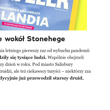
ie wokół Stonehege
nia letniego pierwszy raz od wybuchu pandemii
ły się tysiące ludzi.
Wspólnie obejrzeli
szy dzień w roku. Pod miasto Salisbury
druidzi, ale też ciekawscy turyści – niektórzy zza
ycyjnie już przewodził starszy druid,