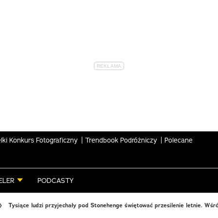
lki Konkurs Fotograficzny
Trendbook Podróżniczy
Polecane
ELER
PODCASTY
Tysiące ludzi przyjechały pod Stonehenge świętować przesilenie letnie. Wśród