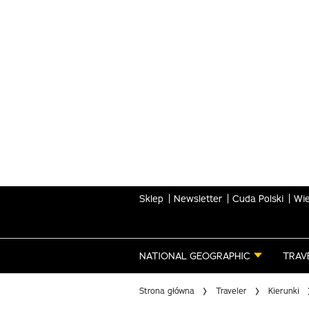
Skip
to
main
content
Sklep
Newsletter
Cuda Polski
Wie
NATIONAL GEOGRAPHIC
TRAV
Strona główna
Traveler
Kierunki