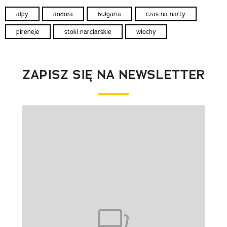
alpy
andora
bułgaria
czas na narty
pireneje
stoki narciarskie
włochy
ZAPISZ SIĘ NA NEWSLETTER
Pokazywanie elementu 1 z 1