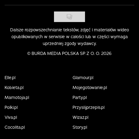
Dalsze rozpowszechnianie tekstów, zdjęć i materiałów wideo
opublikowanych w serwisie w całości lub w części wymaga
uprzedniej zgody wydawcy.
©
BURDA MEDIA POLSKA SP. Z O. O. 2026
Elle.pl
Glamour.pl
Kobieta.pl
Mojegotowanie.pl
Mamotoja.pl
Party.pl
Polki.pl
Przyslijprzepis.pl
Viva.pl
Wizaz.pl
Cocolita.pl
Story.pl