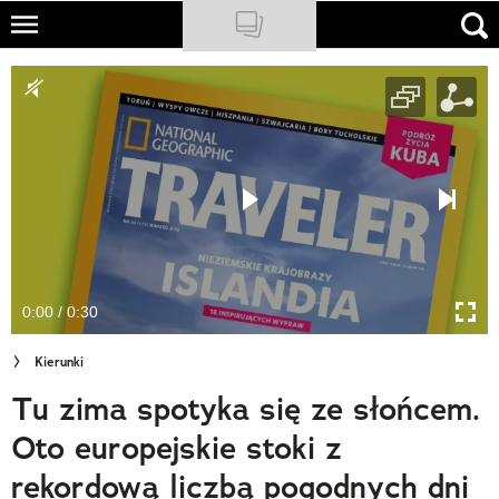
Skip
to
NATIONAL GEOGRAPHIC
main
content
TRAVELER
PODCASTY
Sklep
Newsletter
0:00 / 0:30
Cuda Polski
Kierunki
Wielki Konkurs Fotograficzny
Tu zima spotyka się ze słońcem.
Trendbook Podróżniczy
Oto europejskie stoki z
Polecane
rekordową liczbą pogodnych dni