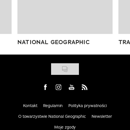
NATIONAL GEOGRAPHIC
TRA
Visit us on Facebook
Visit us on Instagram
Visit us on Youtube
Visit us on Rss
Kontakt
Regulamin
Polityka prywatności
O towarzystwie National Geographic
Newsletter
Moje zgody