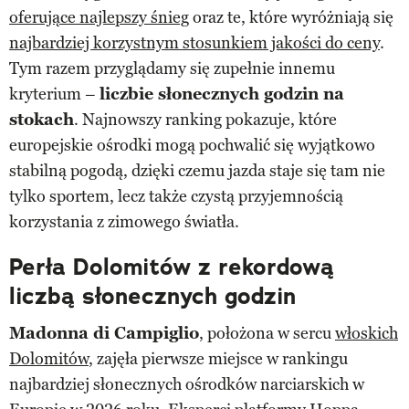
oferujące najlepszy śnieg
oraz te, które wyróżniają się
najbardziej korzystnym stosunkiem jakości do ceny
.
Tym razem przyglądamy się zupełnie innemu
kryterium –
l
iczbie słonecznych godzin na
stokach
. Najnowszy ranking pokazuje, które
europejskie ośrodki mogą pochwalić się wyjątkowo
stabilną pogodą, dzięki czemu jazda staje się tam nie
tylko sportem, lecz także czystą przyjemnością
korzystania z zimowego światła.
Perła Dolomitów z rekordową
liczbą słonecznych godzin
Madonna di Campiglio
, położona w sercu
włoskich
Dolomitów
, zajęła pierwsze miejsce w rankingu
najbardziej słonecznych ośrodków narciarskich w