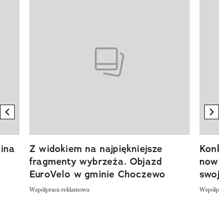
Pokazywanie elementu 1 z 20
previous element
n
ina
Z widokiem na najpiękniejsze
Kon
fragmenty wybrzeża. Objazd
now
EuroVelo w gminie Choczewo
swoj
Współpraca reklamowa
Współp