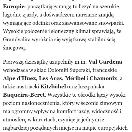
Europie
: początkujący mogą tu liczyć na szerokie,
łagodne zjazdy, a doświadczeni narciarze znajdą
wymagające odcinki oraz zaawansowane snowparki.
Wysokie położenie i słoneczny klimat sprawiają, że
Grandvalira wyróżnia się wyjątkową stabilnością
śniegową.
Pierwszą dziesiątkę uzupełniły m.in.
Val Gardena
wchodząca w skład Dolomiti Superski, francuskie
Alpe d’Huez, Les Arcs, Méribel
i
Chamonix
, a
także austriacki
Kitzbühel
oraz hiszpańska
Baqueira-Beret
. Wszystkie te ośrodki łączy wysoki
poziom nasłonecznienia, który w sezonie zimowym
ma ogromny wpływ na komfort jazdy, widoczność i
atmosferę w kurortach, czyniąc je jednymi z
najbardziej pożądanych miejsc na mapie europejskich