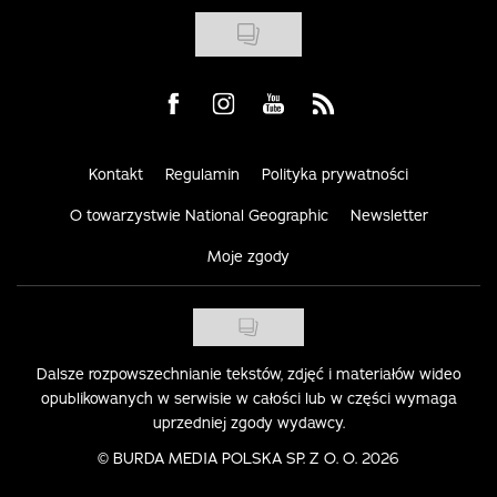
Visit us on Facebook
Visit us on Instagram
Visit us on Youtube
Visit us on Rss
Kontakt
Regulamin
Polityka prywatności
O towarzystwie National Geographic
Newsletter
Moje zgody
Dalsze rozpowszechnianie tekstów, zdjęć i materiałów wideo
opublikowanych w serwisie w całości lub w części wymaga
uprzedniej zgody wydawcy.
©
BURDA MEDIA POLSKA SP. Z O. O. 2026