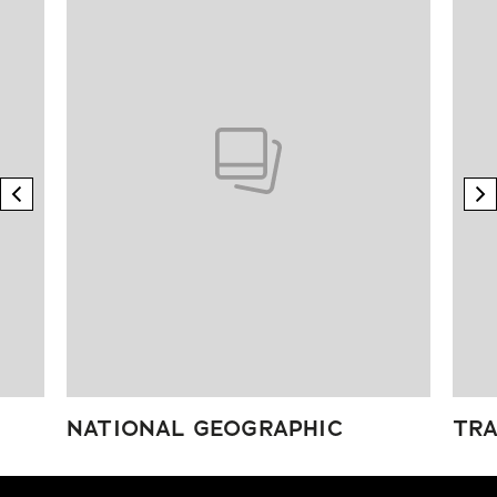
previous element
n
NATIONAL GEOGRAPHIC
TRA