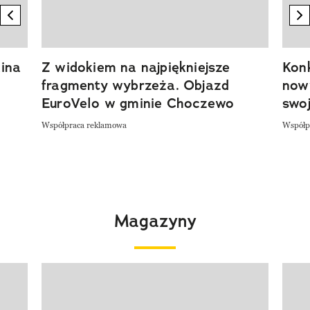
previous element
n
ina
Z widokiem na najpiękniejsze
Kon
fragmenty wybrzeża. Objazd
now
EuroVelo w gminie Choczewo
swoj
Współpraca reklamowa
Współp
Magazyny
Pokazywanie elementu 1 z 4