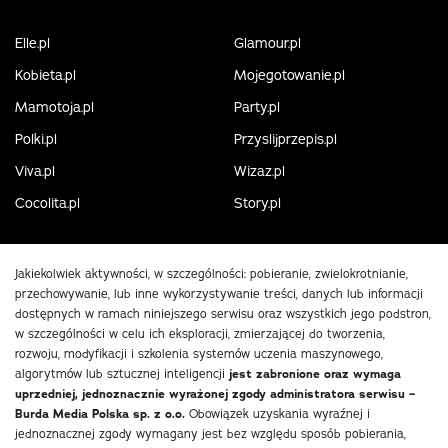
Elle.pl
Glamour.pl
Kobieta.pl
Mojegotowanie.pl
Mamotoja.pl
Party.pl
Polki.pl
Przyslijprzepis.pl
Viva.pl
Wizaz.pl
Cocolita.pl
Story.pl
Jakiekolwiek aktywności, w szczególności: pobieranie, zwielokrotnianie,
przechowywanie, lub inne wykorzystywanie treści, danych lub informacji
dostępnych w ramach niniejszego serwisu oraz wszystkich jego podstron,
w szczególności w celu ich eksploracji, zmierzającej do tworzenia,
rozwoju, modyfikacji i szkolenia systemów uczenia maszynowego,
algorytmów lub sztucznej inteligencji
jest zabronione oraz wymaga
uprzedniej, jednoznacznie wyrażonej zgody administratora serwisu –
Burda Media Polska sp. z o.o.
Obowiązek uzyskania wyraźnej i
jednoznacznej zgody wymagany jest bez względu sposób pobierania,