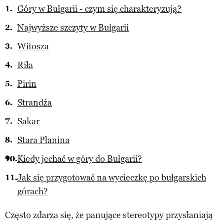
Góry w Bułgarii - czym się charakteryzują?
Najwyższe szczyty w Bułgarii
Witosza
Riła
Pirin
Strandża
Sakar
Stara Płanina
Kiedy jechać w góry do Bułgarii?
Jak się przygotować na wycieczkę po bułgarskich
górach?
Często zdarza się, że panujące stereotypy przysłaniają