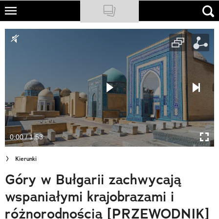
Skip
to
NATIONAL GEOGRAPHIC
main
content
TRAVELER
PODCASTY
Sklep
Newsletter
0:00 / 1:53
Cuda Polski
Kierunki
Wielki Konkurs Fotograficzny
Góry w Bułgarii zachwycają
Trendbook Podróżniczy
wspaniałymi krajobrazami i
Polecane
różnorodnością [PRZEWODNIK]