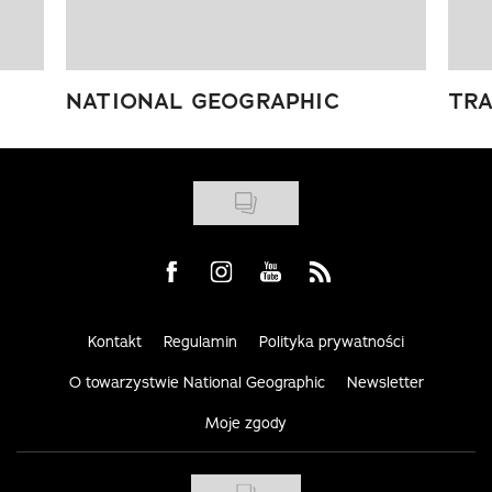
NATIONAL GEOGRAPHIC
TRA
Visit us on Facebook
Visit us on Instagram
Visit us on Youtube
Visit us on Rss
Kontakt
Regulamin
Polityka prywatności
O towarzystwie National Geographic
Newsletter
Moje zgody