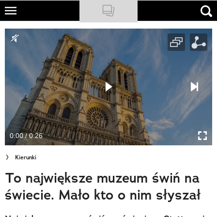
Skip
to
NATIONAL GEOGRAPHIC
main
content
TRAVELER
PODCASTY
Sklep
Newsletter
0:00 / 0:26
Cuda Polski
Kierunki
Wielki Konkurs Fotograficzny
To największe muzeum świń na
Trendbook Podróżniczy
świecie. Mało kto o nim słyszał
Polecane