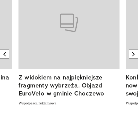
previous element
n
ina
Z widokiem na najpiękniejsze
Kon
fragmenty wybrzeża. Objazd
now
EuroVelo w gminie Choczewo
swoj
Współpraca reklamowa
Współp