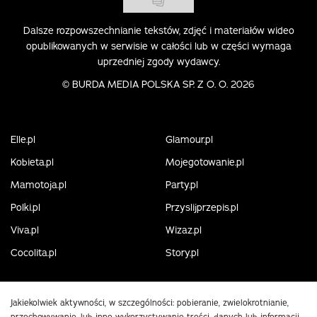
Dalsze rozpowszechnianie tekstów, zdjęć i materiałów wideo
opublikowanych w serwisie w całości lub w części wymaga
uprzedniej zgody wydawcy.
©
BURDA MEDIA POLSKA SP. Z O. O. 2026
Elle.pl
Glamour.pl
Kobieta.pl
Mojegotowanie.pl
Mamotoja.pl
Party.pl
Polki.pl
Przyslijprzepis.pl
Viva.pl
Wizaz.pl
Cocolita.pl
Story.pl
Jakiekolwiek aktywności, w szczególności: pobieranie, zwielokrotnianie,
przechowywanie, lub inne wykorzystywanie treści, danych lub informacji