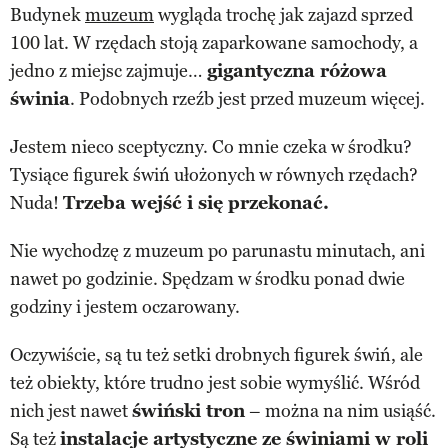
Budynek
muzeum
wygląda trochę jak zajazd sprzed
100 lat. W rzędach stoją zaparkowane samochody, a
jedno z miejsc zajmuje…
gigantyczna różowa
świnia
. Podobnych rzeźb jest przed muzeum więcej.
Jestem nieco sceptyczny. Co mnie czeka w środku?
Tysiące figurek świń ułożonych w równych rzędach?
Nuda!
Trzeba wejść i się przekonać.
Nie wychodzę z muzeum po parunastu minutach, ani
nawet po godzinie. Spędzam w środku ponad dwie
godziny i jestem oczarowany.
Oczywiście, są tu też setki drobnych figurek świń, ale
też obiekty, które trudno jest sobie wymyślić. Wśród
nich jest nawet
świński tron
– można na nim usiąść.
Są też
instalacje artystyczne ze świniami w roli