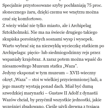
Specjalnie przystosowane szyby pochłaniają 75 proc.
słonecznego żaru, dzięki czemu we wnętrzu można
czuć się komfortowo.
Z wieży widać nie tylko miasto, ale i Archipelag
Sztokholmski. Nie ma na świecie drugiego takiego
skupiska porośniętych sosnami wysp i wysepek.
Warto wybrać się na niezwykłą wycieczkę statkiem po
Archipelagu: pięcio- lub siedmiogodzinny rejs przez
wspaniały krajobraz. A zaraz potem można wpaść do
niesamowitego Muzeum statku „Waza”.
Jedyny eksponat w tym muzeum – XVII-wieczny
okręt „Waza” – stoi w wielkiej przyciemnionej hali, a
jego maszty wystają ponad dach. Miał być dumą
szwedzkiej marynarki – Gustaw II Adolf z dynastii
Wazów chciał, by przyćmił wszystkie jednostki, jakie
wcześniej zbudowano. Cieśle użyli drewna z tysiąca