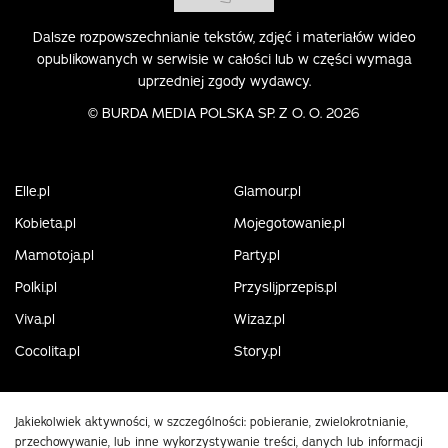
Dalsze rozpowszechnianie tekstów, zdjęć i materiałów wideo
opublikowanych w serwisie w całości lub w części wymaga
uprzedniej zgody wydawcy.
©
BURDA MEDIA POLSKA SP. Z O. O. 2026
Elle.pl
Glamour.pl
Kobieta.pl
Mojegotowanie.pl
Mamotoja.pl
Party.pl
Polki.pl
Przyslijprzepis.pl
Viva.pl
Wizaz.pl
Cocolita.pl
Story.pl
Jakiekolwiek aktywności, w szczególności: pobieranie, zwielokrotnianie,
przechowywanie, lub inne wykorzystywanie treści, danych lub informacji