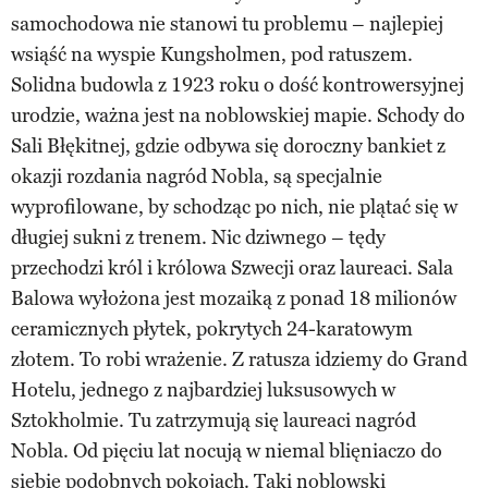
samochodowa nie stanowi tu problemu – najlepiej
wsiąść na wyspie Kungsholmen, pod ratuszem.
Solidna budowla z 1923 roku o dość kontrowersyjnej
urodzie, ważna jest na noblowskiej mapie. Schody do
Sali Błękitnej, gdzie odbywa się doroczny bankiet z
okazji rozdania nagród Nobla, są specjalnie
wyprofilowane, by schodząc po nich, nie plątać się w
długiej sukni z trenem. Nic dziwnego – tędy
przechodzi król i królowa Szwecji oraz laureaci. Sala
Balowa wyłożona jest mozaiką z ponad 18 milionów
ceramicznych płytek, pokrytych 24-karatowym
złotem. To robi wrażenie. Z ratusza idziemy do Grand
Hotelu, jednego z najbardziej luksusowych w
Sztokholmie. Tu zatrzymują się laureaci nagród
Nobla. Od pięciu lat nocują w niemal blięniaczo do
siebie podobnych pokojach. Taki noblowski