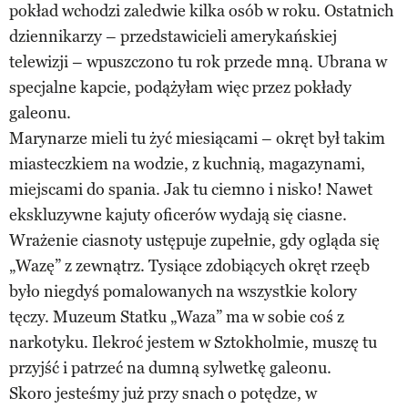
pokład wchodzi zaledwie kilka osób w roku. Ostatnich
dziennikarzy – przedstawicieli amerykańskiej
telewizji – wpuszczono tu rok przede mną. Ubrana w
specjalne kapcie, podążyłam więc przez pokłady
galeonu.
Marynarze mieli tu żyć miesiącami – okręt był takim
miasteczkiem na wodzie, z kuchnią, magazynami,
miejscami do spania. Jak tu ciemno i nisko! Nawet
ekskluzywne kajuty oficerów wydają się ciasne.
Wrażenie ciasnoty ustępuje zupełnie, gdy ogląda się
„Wazę” z zewnątrz. Tysiące zdobiących okręt rzeęb
było niegdyś pomalowanych na wszystkie kolory
tęczy. Muzeum Statku „Waza” ma w sobie coś z
narkotyku. Ilekroć jestem w Sztokholmie, muszę tu
przyjść i patrzeć na dumną sylwetkę galeonu.
Skoro jesteśmy już przy snach o potędze, w