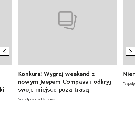
previous element
n
Konkurs! Wygraj weekend z
Niem
nowym Jeepem Compass i odkryj
Współp
ki
swoje miejsce poza trasą
Współpraca reklamowa