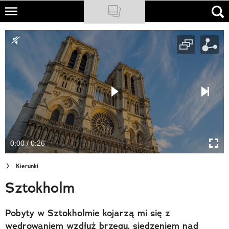
Skip
to
NATIONAL GEOGRAPHIC
main
content
TRAVELER
PODCASTY
Sklep
Newsletter
0:00 / 0:26
Cuda Polski
Kierunki
Wielki Konkurs Fotograficzny
Sztokholm
Trendbook Podróżniczy
Pobyty w Sztokholmie kojarzą mi się z
Polecane
wędrowaniem wzdłuż brzegu, siedzeniem nad