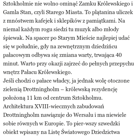
Sztokholmie nie wolno ominąć Zamku Królewskiego i
Gamla Stan, czyli Starego Miasta. To plątanina uliczek
z mnóstwem kafejek i sklepików z pamiątkami. Na
niemal każdym rogu siedzi tu muzyk albo młody
śpiewak. Na spacer po Starym Mieście najlepiej udać
się w południe, gdy na zewnętrznym dziedzińcu
pałacowym odbywa się zmiana warty, trwająca 40
minut. Warto przy okazji zajrzeć do pełnych przepychu
wnętrz Pałacu Królewskiego.
Jeśli chodzi o pałace władcy, ja jednak wolę otoczone
zielenią Drottningholm – królewską rezydencję
położoną 11 km od centrum Sztokholmu.
Architektura XVIII-wiecznych zabudowań
Drottningholm nawiązuje do Wersalu i ma niewiele
sobie równych w Europie. To pier-wszy szwedzki
obiekt wpisany na Listę Światowego Dziedzictwa