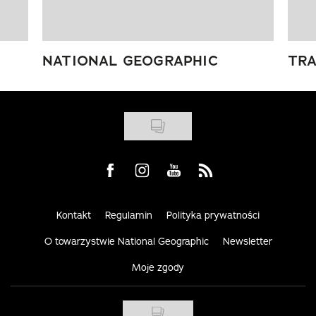
NATIONAL GEOGRAPHIC
TRA
Visit us on Facebook
Visit us on Instagram
Visit us on Youtube
Visit us on Rss
Kontakt
Regulamin
Polityka prywatności
O towarzystwie National Geographic
Newsletter
Moje zgody