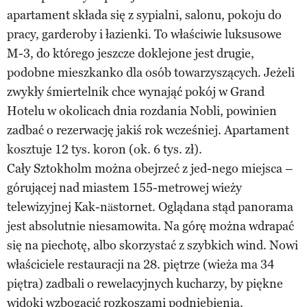
apartament składa się z sypialni, salonu, pokoju do
pracy, garderoby i łazienki. To właściwie luksusowe
M-3, do którego jeszcze doklejone jest drugie,
podobne mieszkanko dla osób towarzyszących. Jeżeli
zwykły śmiertelnik chce wynająć pokój w Grand
Hotelu w okolicach dnia rozdania Nobli, powinien
zadbać o rezerwację jakiś rok wcześniej. Apartament
kosztuje 12 tys. koron (ok. 6 tys. zł).
Cały Sztokholm można obejrzeć z jed-nego miejsca –
górującej nad miastem 155-metrowej wieży
telewizyjnej Kak-nästornet. Oglądana stąd panorama
jest absolutnie niesamowita. Na górę można wdrapać
się na piechotę, albo skorzystać z szybkich wind. Nowi
właściciele restauracji na 28. piętrze (wieża ma 34
piętra) zadbali o rewelacyjnych kucharzy, by piękne
widoki wzbogacić rozkoszami podniebienia.