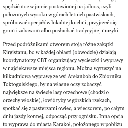
spędzić noc w jurcie postawionej na jailoos, czyli
położonych wysoko w górach letnich pastwiskach,
spróbować specjałów lokalnej kuchni, przyjrzeć się
grom i zabawom albo posłuchać tradycyjnej muzyki.
Przed podróżnikami otworem stoją różne zakątki
Kirgistanu, bo w każdej obłasti (obwodzie) działają
koordynatorzy CBT organizujący wycieczki i wyprawy
w najciekawsze miejsca regionu. Można wyruszyć na
kilkudniową wyprawę ze wsi Arsłanbob do Zbiornika
Toktogulskiego, by na własne oczy zobaczyć
największe na świecie lasy orzechowe (chodzi o
orzechy włoskie), łowić ryby w górskich rzekach,
spotkać się z pasterzami owiec, a wieczorem, po całym
dniu jazdy konnej, odpocząć przy ognisku. Inna opcja
to wyprawa do miasta Karakoł, położonego w pobliżu