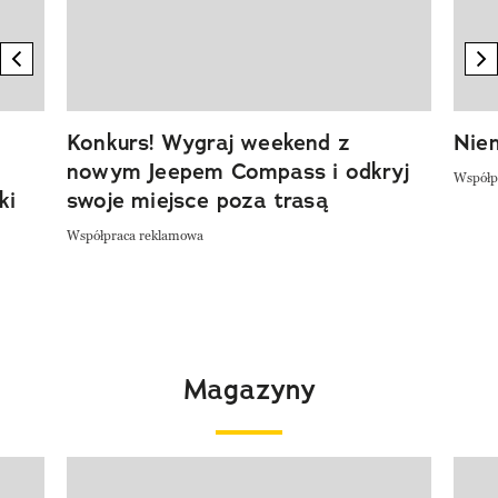
previous element
n
Konkurs! Wygraj weekend z
Niem
nowym Jeepem Compass i odkryj
Współp
ki
swoje miejsce poza trasą
Współpraca reklamowa
Magazyny
Pokazywanie elementu 1 z 4