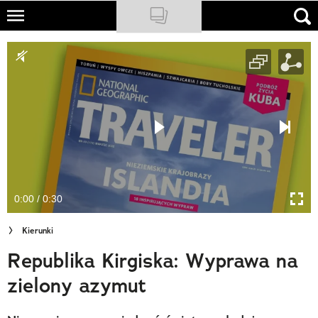
Skip
to
NATIONAL GEOGRAPHIC
main
content
TRAVELER
PODCASTY
Sklep
Newsletter
0:00 / 0:30
Cuda Polski
Kierunki
Wielki Konkurs Fotograficzny
Republika Kirgiska: Wyprawa na
Trendbook Podróżniczy
zielony azymut
Polecane