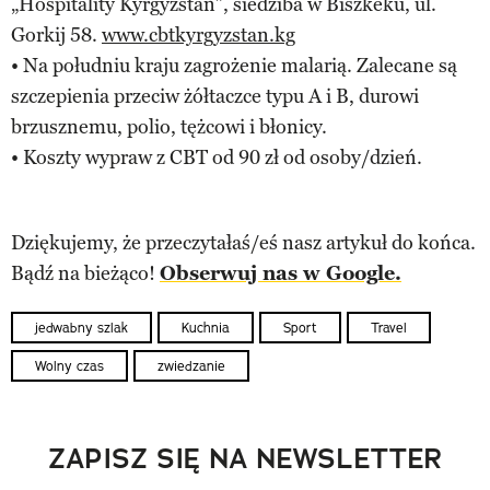
„Hospitality Kyrgyzstan”, siedziba w Biszkeku, ul.
Gorkij 58.
www.cbtkyrgyzstan.kg
• Na południu kraju zagrożenie malarią. Zalecane są
szczepienia przeciw żółtaczce typu A i B, durowi
brzusznemu, polio, tężcowi i błonicy.
• Koszty wypraw z CBT od 90 zł od osoby/dzień.
Dziękujemy, że przeczytałaś/eś nasz artykuł do końca.
Bądź na bieżąco!
Obserwuj nas w Google.
jedwabny szlak
Kuchnia
Sport
Travel
Wolny czas
zwiedzanie
ZAPISZ SIĘ NA NEWSLETTER