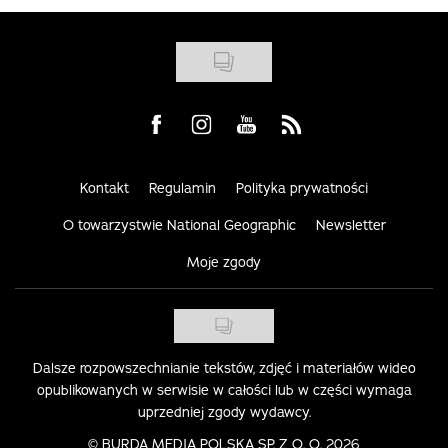
Visit us on Facebook
Visit us on Instagram
Visit us on Youtube
Visit us on Rss
Kontakt
Regulamin
Polityka prywatności
O towarzystwie National Geographic
Newsletter
Moje zgody
Dalsze rozpowszechnianie tekstów, zdjęć i materiałów wideo
opublikowanych w serwisie w całości lub w części wymaga
uprzedniej zgody wydawcy.
©
BURDA MEDIA POLSKA SP. Z O. O. 2026