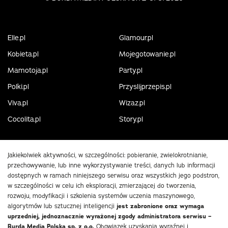
Elle.pl
Glamour.pl
Kobieta.pl
Mojegotowanie.pl
Mamotoja.pl
Party.pl
Polki.pl
Przyslijprzepis.pl
Viva.pl
Wizaz.pl
Cocolita.pl
Story.pl
Jakiekolwiek aktywności, w szczególności: pobieranie, zwielokrotnianie,
przechowywanie, lub inne wykorzystywanie treści, danych lub informacji
dostępnych w ramach niniejszego serwisu oraz wszystkich jego podstron,
w szczególności w celu ich eksploracji, zmierzającej do tworzenia,
rozwoju, modyfikacji i szkolenia systemów uczenia maszynowego,
algorytmów lub sztucznej inteligencji
jest zabronione oraz wymaga
uprzedniej, jednoznacznie wyrażonej zgody administratora serwisu –
Burda Media Polska sp. z o.o.
Obowiązek uzyskania wyraźnej i