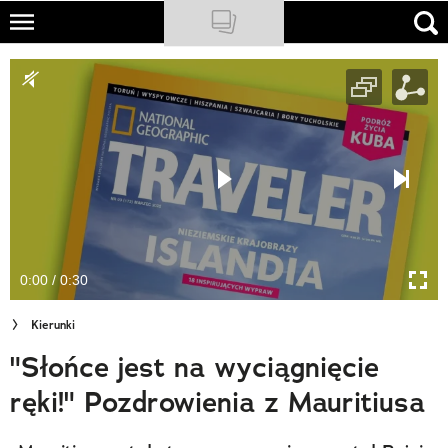
Skip
to
NATIONAL GEOGRAPHIC
main
content
TRAVELER
PODCASTY
Sklep
Newsletter
0:00 / 0:30
Cuda Polski
Kierunki
Wielki Konkurs Fotograficzny
"Słońce jest na wyciągnięcie
Trendbook Podróżniczy
ręki!" Pozdrowienia z Mauritiusa
Polecane