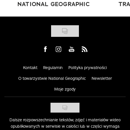
NATIONAL GEOGRAPHIC
TRA
Visit us on Facebook
Visit us on Instagram
Visit us on Youtube
Visit us on Rss
Kontakt
Regulamin
Polityka prywatności
O towarzystwie National Geographic
Newsletter
Moje zgody
Dalsze rozpowszechnianie tekstów, zdjęć i materiałów wideo
opublikowanych w serwisie w całości lub w części wymaga