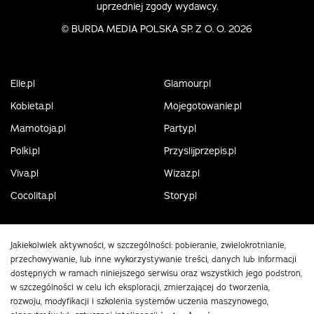
uprzedniej zgody wydawcy.
©
BURDA MEDIA POLSKA SP. Z O. O. 2026
Elle.pl
Glamour.pl
Kobieta.pl
Mojegotowanie.pl
Mamotoja.pl
Party.pl
Polki.pl
Przyslijprzepis.pl
Viva.pl
Wizaz.pl
Cocolita.pl
Story.pl
Jakiekolwiek aktywności, w szczególności: pobieranie, zwielokrotnianie,
przechowywanie, lub inne wykorzystywanie treści, danych lub informacji
dostępnych w ramach niniejszego serwisu oraz wszystkich jego podstron,
w szczególności w celu ich eksploracji, zmierzającej do tworzenia,
rozwoju, modyfikacji i szkolenia systemów uczenia maszynowego,