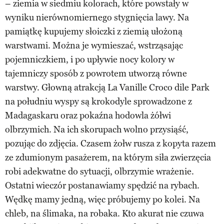
– ziemia w siedmiu kolorach, które powstały w
wyniku nierównomiernego stygnięcia lawy. Na
pamiątkę kupujemy słoiczki z ziemią ułożoną
warstwami. Można je wymieszać, wstrząsając
pojemniczkiem, i po upływie nocy kolory w
tajemniczy sposób z powrotem utworzą równe
warstwy. Głowną atrakcją La Vanille Croco dile Park
na południu wyspy są krokodyle sprowadzone z
Madagaskaru oraz pokaźna hodowla żółwi
olbrzymich. Na ich skorupach wolno przysiąść,
pozując do zdjęcia. Czasem żołw rusza z kopyta razem
ze zdumionym pasażerem, na którym siła zwierzęcia
robi adekwatne do sytuacji, olbrzymie wrażenie.
Ostatni wieczór postanawiamy spędzić na rybach.
Wędkę mamy jedną, więc próbujemy po kolei. Na
chleb, na ślimaka, na robaka. Kto akurat nie czuwa