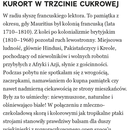
KURORT W TRZCINIE CUKROWEJ
W radiu słyszę francuskiego lektora. To pamiątka z
okresu, gdy Mauritius był kolonią francuską (lata
1710–1810). Z kolei po kolonializmie brytyjskim
(1810–1968) pozostał ruch lewostronny. Miejscowa
ludność, głównie Hindusi, Pakistańczycy i Kreole,
pochodzący od niewolników i wolnych robotni
przybyłych z Afryki i Azji, słynie z gościnności.
Podczas pobytu nie spotkałam się z wrogością,
zaczepkami, namawianiem do kupna pamiątek czy
nawet nadmierną ciekawością ze strony mieszkańców.
Były za to uśmiechy: niewymuszone, naturalne i
olśniewająco białe! W połączeniu z mleczno-
czekoladową skorą i kolorowymi jak tropikalne ptaki
strojami stanowiły prawdziwy balsam dla duszy
uciekinierki z rozgorączkowanego open space’u.