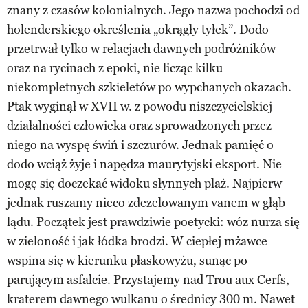
znany z czasów kolonialnych. Jego nazwa pochodzi od
holenderskiego określenia „okrągły tyłek”. Dodo
przetrwał tylko w relacjach dawnych podróżników
oraz na rycinach z epoki, nie licząc kilku
niekompletnych szkieletów po wypchanych okazach.
Ptak wyginął w XVII w. z powodu niszczycielskiej
działalności człowieka oraz sprowadzonych przez
niego na wyspę świń i szczurów. Jednak pamięć o
dodo wciąż żyje i napędza maurytyjski eksport. Nie
mogę się doczekać widoku słynnych plaż. Najpierw
jednak ruszamy nieco zdezelowanym vanem w głąb
lądu. Początek jest prawdziwie poetycki: wóz nurza się
w zieloność i jak łódka brodzi. W ciepłej mżawce
wspina się w kierunku płaskowyżu, sunąc po
parującym asfalcie. Przystajemy nad Trou aux Cerfs,
kraterem dawnego wulkanu o średnicy 300 m. Nawet