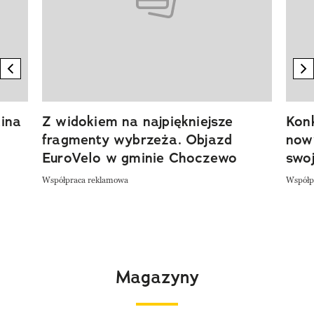
previous element
n
ina
Z widokiem na najpiękniejsze
Kon
fragmenty wybrzeża. Objazd
now
EuroVelo w gminie Choczewo
swoj
Współpraca reklamowa
Współp
Magazyny