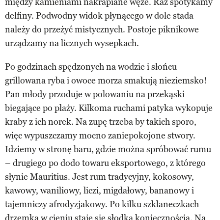
między kamieniami nakrapiane węże. Raz spotykamy
delfiny. Podwodny widok płynącego w dole stada
należy do przeżyć mistycznych. Postoje piknikowe
urządzamy na licznych wysepkach.
Po godzinach spędzonych na wodzie i słońcu
grillowana ryba i owoce morza smakują nieziemsko!
Pan młody przoduje w polowaniu na przekąski
biegające po plaży. Kilkoma ruchami patyka wykopuje
kraby z ich norek. Na zupę trzeba by takich sporo,
więc wypuszczamy mocno zaniepokojone stwory.
Idziemy w stronę baru, gdzie można spróbować rumu
– drugiego po dodo towaru eksportowego, z którego
słynie Mauritius. Jest rum tradycyjny, kokosowy,
kawowy, waniliowy, liczi, migdałowy, bananowy i
tajemniczy afrodyzjakowy. Po kilku szklaneczkach
drzemka w cieniu staje się słodką koniecznością. Na