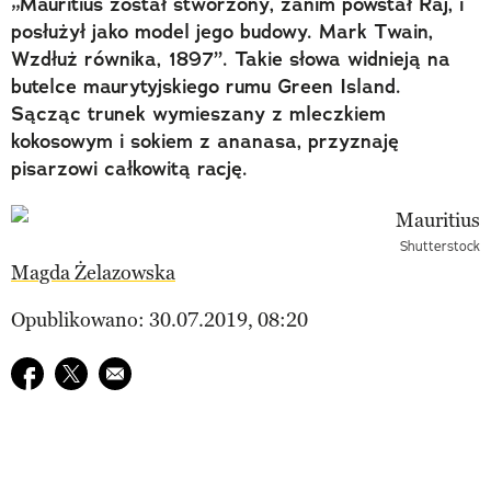
„Mauritius został stworzony, zanim powstał Raj, i
posłużył jako model jego budowy. Mark Twain,
Wzdłuż równika, 1897”. Takie słowa widnieją na
butelce maurytyjskiego rumu Green Island.
Sącząc trunek wymieszany z mleczkiem
kokosowym i sokiem z ananasa, przyznaję
pisarzowi całkowitą rację.
Shutterstock
Magda Żelazowska
Opublikowano: 30.07.2019, 08:20
Udostępnij na facebook
Udostępnij na twitter
E-mail do przyjaciela