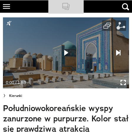
Skip
to
NATIONAL GEOGRAPHIC
main
content
TRAVELER
PODCASTY
Sklep
Newsletter
0:00 / 1:53
Cuda Polski
Kierunki
Wielki Konkurs Fotograficzny
Południowokoreańskie wyspy
Trendbook Podróżniczy
zanurzone w purpurze. Kolor stał
Polecane
się prawdziwą atrakcją