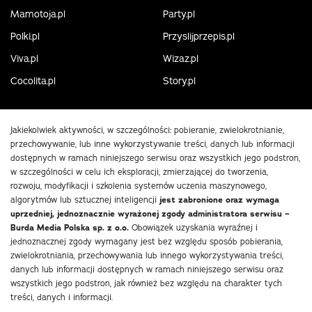
Mamotoja.pl
Party.pl
Polki.pl
Przyslijprzepis.pl
Viva.pl
Wizaz.pl
Cocolita.pl
Story.pl
Jakiekolwiek aktywności, w szczególności: pobieranie, zwielokrotnianie,
przechowywanie, lub inne wykorzystywanie treści, danych lub informacji
dostępnych w ramach niniejszego serwisu oraz wszystkich jego podstron,
w szczególności w celu ich eksploracji, zmierzającej do tworzenia,
rozwoju, modyfikacji i szkolenia systemów uczenia maszynowego,
algorytmów lub sztucznej inteligencji
jest zabronione oraz wymaga
uprzedniej, jednoznacznie wyrażonej zgody administratora serwisu –
Burda Media Polska sp. z o.o.
Obowiązek uzyskania wyraźnej i
jednoznacznej zgody wymagany jest bez względu sposób pobierania,
zwielokrotniania, przechowywania lub innego wykorzystywania treści,
danych lub informacji dostępnych w ramach niniejszego serwisu oraz
wszystkich jego podstron, jak również bez względu na charakter tych
treści, danych i informacji.