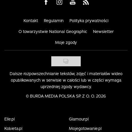
Visit us on Facebook
Visit us on Instagram
Visit us on Youtube
Visit us on Rss
Kontakt
Regulamin
Polityka prywatności
O towarzystwie National Geographic
Newsletter
Moje zgody
Dalsze rozpowszechnianie tekstów, zdjęć i materiałów wideo
opublikowanych w serwisie w całości lub w części wymaga
uprzedniej zgody wydawcy.
©
BURDA MEDIA POLSKA SP. Z O. O. 2026
Elle.pl
Glamour.pl
Kobieta.pl
Mojegotowanie.pl