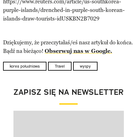
https://www.reuters.com/article/us-southkorea-
purple-islands/drenched-in-purple-south-korean-
islands-draw-tourists-idUSKBN2B7029
Dziękujemy, że przeczytałaś/eś nasz artykuł do końca.
Bądź na bieżąco!
Obserwuj nas w Google.
korea południowa
Travel
wyspy
ZAPISZ SIĘ NA NEWSLETTER
Pokazywanie elementu 1 z 1