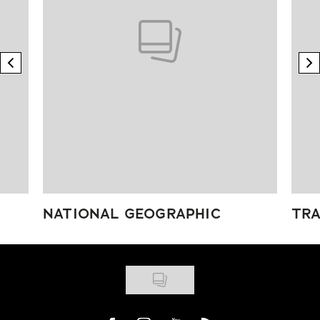
previous element
n
NATIONAL GEOGRAPHIC
TRA