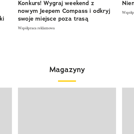
Konkurs! Wygraj weekend z
Niem
nowym Jeepem Compass i odkryj
Współp
ki
swoje miejsce poza trasą
Współpraca reklamowa
Magazyny
Pokazywanie elementu 1 z 4