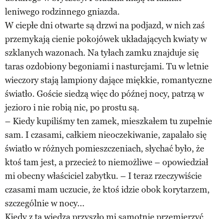
leniwego rodzinnego gniazda.
W ciepłe dni otwarte są drzwi na podjazd, w nich zaś
przemykają cienie pokojówek układających kwiaty w
szklanych wazonach. Na tyłach zamku znajduje się
taras ozdobiony begoniami i nasturcjami. Tu w letnie
wieczory stają lampiony dające miękkie, romantyczne
światło. Goście siedzą więc do późnej nocy, patrzą w
jezioro i nie robią nic, po prostu są.
– Kiedy kupiliśmy ten zamek, mieszkałem tu zupełnie
sam. I czasami, całkiem nieoczekiwanie, zapalało się
światło w różnych pomieszczeniach, słychać było, że
ktoś tam jest, a przecież to niemożliwe – opowiedział
mi obecny właściciel zabytku. – I teraz rzeczywiście
czasami mam uczucie, że ktoś idzie obok korytarzem,
szczególnie w nocy...
Kiedy z tą wiedzą przyszło mi samotnie przemierzyć