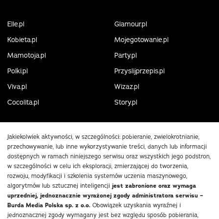
Elle.pl
Glamour.pl
Kobieta.pl
Mojegotowanie.pl
Mamotoja.pl
Party.pl
Polki.pl
Przyslijprzepis.pl
Viva.pl
Wizaz.pl
Cocolita.pl
Story.pl
Jakiekolwiek aktywności, w szczególności: pobieranie, zwielokrotnianie,
przechowywanie, lub inne wykorzystywanie treści, danych lub informacji
dostępnych w ramach niniejszego serwisu oraz wszystkich jego podstron,
w szczególności w celu ich eksploracji, zmierzającej do tworzenia,
rozwoju, modyfikacji i szkolenia systemów uczenia maszynowego,
algorytmów lub sztucznej inteligencji
jest zabronione oraz wymaga
uprzedniej, jednoznacznie wyrażonej zgody administratora serwisu –
Burda Media Polska sp. z o.o.
Obowiązek uzyskania wyraźnej i
jednoznacznej zgody wymagany jest bez względu sposób pobierania,