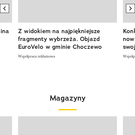
previous element
n
ina
Z widokiem na najpiękniejsze
Kon
fragmenty wybrzeża. Objazd
now
EuroVelo w gminie Choczewo
swoj
Współpraca reklamowa
Współp
Magazyny
Pokazywanie elementu 1 z 4