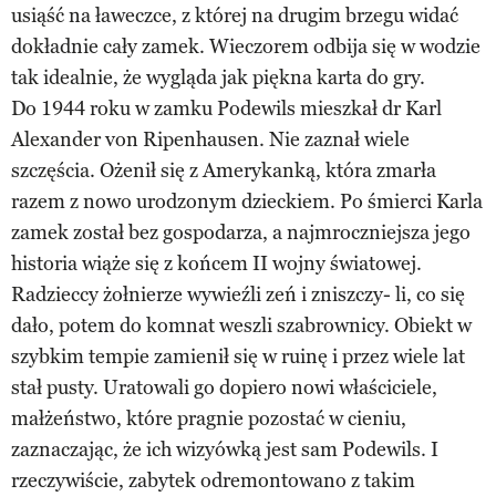
usiąść na ławeczce, z której na drugim brzegu widać
dokładnie cały zamek. Wieczorem odbija się w wodzie
tak idealnie, że wygląda jak piękna karta do gry.
Do 1944 roku w zamku Podewils mieszkał dr Karl
Alexander von Ripenhausen. Nie zaznał wiele
szczęścia. Ożenił się z Amerykanką, która zmarła
razem z nowo urodzonym dzieckiem. Po śmierci Karla
zamek został bez gospodarza, a najmroczniejsza jego
historia wiąże się z końcem II wojny światowej.
Radzieccy żołnierze wywieźli zeń i zniszczy- li, co się
dało, potem do komnat weszli szabrownicy. Obiekt w
szybkim tempie zamienił się w ruinę i przez wiele lat
stał pusty. Uratowali go dopiero nowi właściciele,
małżeństwo, które pragnie pozostać w cieniu,
zaznaczając, że ich wizyówką jest sam Podewils. I
rzeczywiście, zabytek odremontowano z takim