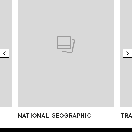
previous element
n
NATIONAL GEOGRAPHIC
TRA