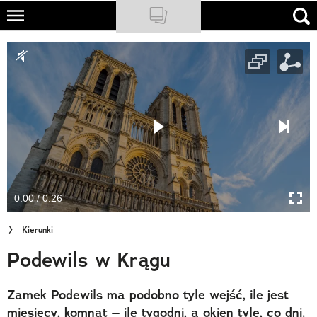
Skip
to
NATIONAL GEOGRAPHIC
main
content
TRAVELER
PODCASTY
Sklep
Newsletter
0:00 / 0:26
Cuda Polski
Kierunki
Wielki Konkurs Fotograficzny
Podewils w Krągu
Trendbook Podróżniczy
Zamek Podewils ma podobno tyle wejść, ile jest
Polecane
miesięcy, komnat – ile tygodni, a okien tyle, co dni.