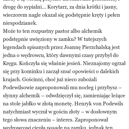
drogę do sypialni... Korytarz, za dnia krótki i jasny,
wieczorem nagle okazał się podstępnie kręty i pełen
niespodzianek.
Może to ten rozpustny pastor albo alchemik
podstępnie uwięziony w zamku? W tutejszych
legendach spisanych przez Joannę Pierzchalską jest
jedna o wędrowcu, który dawnymi czasy przybył do
Kręgu. Kończyła się właśnie jesień. Nieznajomy ogrzał
się przy kominku i zaczął snuć opowieści o dalekich
krajach. Gościnni, choć już nieco zubożali
Podewilsowie zaproponowali mu nocleg i przybysz –
słynny alchemik – odwdzięczył się, zamieniając leżące
na stole jabłko w złotą monetę. Henryk von Podewils
natychmiast wyczuł w gościu złoty – w dosłownym
tego słowa znaczeniu – interes. Zaproponował
wędrowcowi ciepłą posadę na zamku, jednak ten,