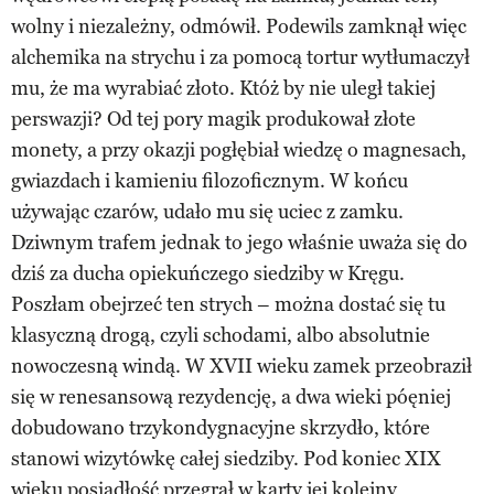
wolny i niezależny, odmówił. Podewils zamknął więc
alchemika na strychu i za pomocą tortur wytłumaczył
mu, że ma wyrabiać złoto. Któż by nie uległ takiej
perswazji? Od tej pory magik produkował złote
monety, a przy okazji pogłębiał wiedzę o magnesach,
gwiazdach i kamieniu filozoficznym. W końcu
używając czarów, udało mu się uciec z zamku.
Dziwnym trafem jednak to jego właśnie uważa się do
dziś za ducha opiekuńczego siedziby w Kręgu.
Poszłam obejrzeć ten strych – można dostać się tu
klasyczną drogą, czyli schodami, albo absolutnie
nowoczesną windą. W XVII wieku zamek przeobraził
się w renesansową rezydencję, a dwa wieki póęniej
dobudowano trzykondygnacyjne skrzydło, które
stanowi wizytówkę całej siedziby. Pod koniec XIX
wieku posiadłość przegrał w karty jej kolejny