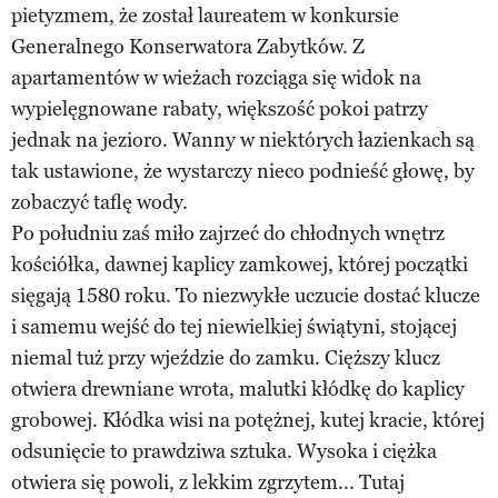
pietyzmem, że został laureatem w konkursie
Generalnego Konserwatora Zabytków. Z
apartamentów w wieżach rozciąga się widok na
wypielęgnowane rabaty, większość pokoi patrzy
jednak na jezioro. Wanny w niektórych łazienkach są
tak ustawione, że wystarczy nieco podnieść głowę, by
zobaczyć taflę wody.
Po południu zaś miło zajrzeć do chłodnych wnętrz
kościółka, dawnej kaplicy zamkowej, której początki
sięgają 1580 roku. To niezwykłe uczucie dostać klucze
i samemu wejść do tej niewielkiej świątyni, stojącej
niemal tuż przy wjeździe do zamku. Cięższy klucz
otwiera drewniane wrota, malutki kłódkę do kaplicy
grobowej. Kłódka wisi na potężnej, kutej kracie, której
odsunięcie to prawdziwa sztuka. Wysoka i ciężka
otwiera się powoli, z lekkim zgrzytem... Tutaj