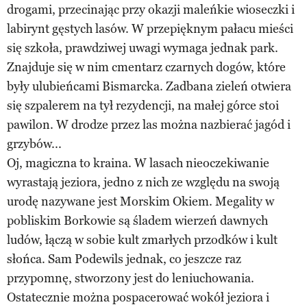
drogami, przecinając przy okazji maleńkie wioseczki i
labirynt gęstych lasów. W przepięknym pałacu mieści
się szkoła, prawdziwej uwagi wymaga jednak park.
Znajduje się w nim cmentarz czarnych dogów, które
były ulubieńcami Bismarcka. Zadbana zieleń otwiera
się szpalerem na tył rezydencji, na małej górce stoi
pawilon. W drodze przez las można nazbierać jagód i
grzybów...
Oj, magiczna to kraina. W lasach nieoczekiwanie
wyrastają jeziora, jedno z nich ze względu na swoją
urodę nazywane jest Morskim Okiem. Megality w
pobliskim Borkowie są śladem wierzeń dawnych
ludów, łączą w sobie kult zmarłych przodków i kult
słońca. Sam Podewils jednak, co jeszcze raz
przypomnę, stworzony jest do leniuchowania.
Ostatecznie można pospacerować wokół jeziora i