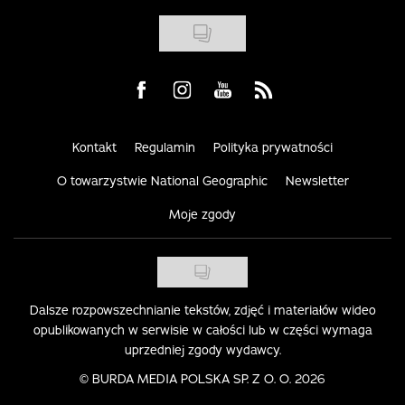
Visit us on Facebook
Visit us on Instagram
Visit us on Youtube
Visit us on Rss
Kontakt
Regulamin
Polityka prywatności
O towarzystwie National Geographic
Newsletter
Moje zgody
Dalsze rozpowszechnianie tekstów, zdjęć i materiałów wideo
opublikowanych w serwisie w całości lub w części wymaga
uprzedniej zgody wydawcy.
©
BURDA MEDIA POLSKA SP. Z O. O. 2026