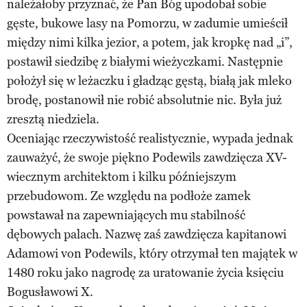
należałoby przyznać, że Pan Bóg upodobał sobie
gęste, bukowe lasy na Pomorzu, w zadumie umieścił
między nimi kilka jezior, a potem, jak kropkę nad „i”,
postawił siedzibę z białymi wieżyczkami. Następnie
położył się w leżaczku i gładząc gęstą, białą jak mleko
brodę, postanowił nie robić absolutnie nic. Była już
zresztą niedziela.
Oceniając rzeczywistość realistycznie, wypada jednak
zauważyć, że swoje piękno Podewils zawdzięcza XV-
wiecznym architektom i kilku późniejszym
przebudowom. Ze względu na podłoże zamek
powstawał na zapewniających mu stabilność
dębowych palach. Nazwę zaś zawdzięcza kapitanowi
Adamowi von Podewils, który otrzymał ten majątek w
1480 roku jako nagrodę za uratowanie życia księciu
Bogusławowi X.