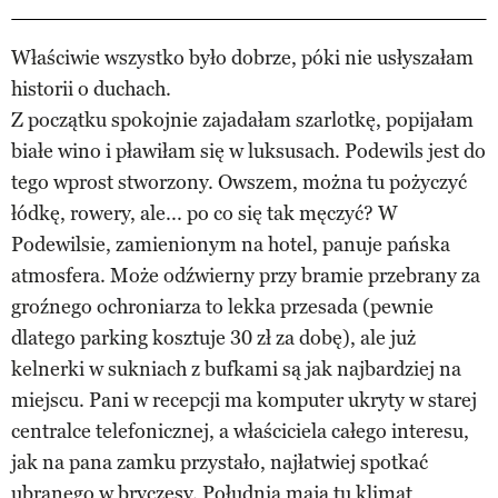
Właściwie wszystko było dobrze, póki nie usłyszałam
historii o duchach.
Z początku spokojnie zajadałam szarlotkę, popijałam
białe wino i pławiłam się w luksusach. Podewils jest do
tego wprost stworzony. Owszem, można tu pożyczyć
łódkę, rowery, ale... po co się tak męczyć? W
Podewilsie, zamienionym na hotel, panuje pańska
atmosfera. Może odźwierny przy bramie przebrany za
groźnego ochroniarza to lekka przesada (pewnie
dlatego parking kosztuje 30 zł za dobę), ale już
kelnerki w sukniach z bufkami są jak najbardziej na
miejscu. Pani w recepcji ma komputer ukryty w starej
centralce telefonicznej, a właściciela całego interesu,
jak na pana zamku przystało, najłatwiej spotkać
ubranego w bryczesy. Południa mają tu klimat