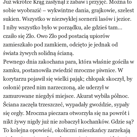
Już wkrótce Krąg zasłynął z zabaw i przyjęć. Można to
sobie wyobrazić – wykwintne dania, grajkowie, szelest
sukien. Wszystko w niezwykłej scenerii lasów i jezior.
I niby wszystko było w porządku, ale gdzieś tam...
czaiło się Zło. Owo Zło pod postacią upiorów
zamieszkało pod zamkiem, odcięto je jednak od
świata żywych solidną ścianą.
Pewnego dnia zakochana para, która właśnie gościła w
zamku, postanowiła zwiedzić mroczne piwnice. W
korytarzu pojawił się wielki pająk; chłopak skoczył, by
osłonić przed nim narzeczoną, ale uderzył w
zamurowane niegdyś miejsce. Akurat wybiła północ.
Ściana zaczęła trzeszczeć, wypadały gwoździe, sypały
się cegły. Mroczna pieczara otworzyła się na powrót i
nikt żywy nigdy już nie zobaczył kochanków. Gdzie są?
To kolejna opowieść, okoliczni mieszkańcy zarzekają