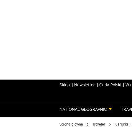
Skip
to
main
content
Sklep
Newsletter
Cuda Polski
Wie
NATIONAL GEOGRAPHIC
TRAV
Strona główna
Traveler
Kierunki