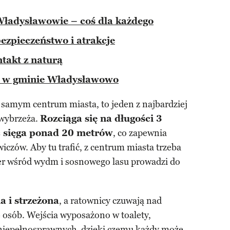
ładysławowie – coś dla każdego
bezpieczeństwo i atrakcje
ntakt z naturą
e w gminie Władysławowo
 samym centrum miasta, to jeden z najbardziej
wybrzeża.
Rozciąga się na długości 3
ść sięga ponad 20 metrów
, co zapewnia
iczów. Aby tu trafić, z centrum miasta trzeba
cer wśród wydm i sosnowego lasu prowadzi do
a i strzeżona
, a ratownicy czuwają nad
 osób. Wejścia wyposażono w toalety,
b niepełnosprawnych, dzięki czemu każdy może