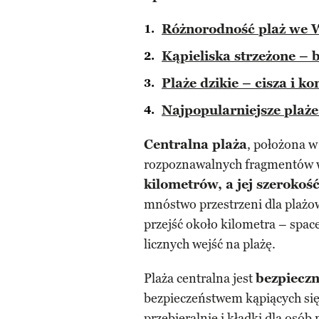
Różnorodność plaż we W
Kąpieliska strzeżone – 
Plaże dzikie – cisza i ko
Najpopularniejsze plaż
Centralna plaża
, położona w
rozpoznawalnych fragmentów 
kilometrów, a jej szeroko
mnóstwo przestrzeni dla plażow
przejść około kilometra – spa
licznych wejść na plażę.
Plaża centralna jest
bezpieczn
bezpieczeństwem kąpiących się
przebieralnie i kładki dla osó