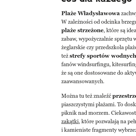
Plaże Władysławowa
zachwy
W zależności od odcinka brzeg
plaże strzeżone
, które są ide
zabaw, wypożyczalnie sprzętu w
żeglarskie czy przedszkola pla
też
strefy sportów wodnyc
fanów windsurfingu, kitesurfi
że są one dostosowane do aktyw
zaawansowanych.
Można tu też znaleźć
przestrz
piaszczystymi plażami. To dosk
piknik nad morzem. Ciekawost
zakątki
, które pozwalają na pe
i kamieniste fragmenty wybrze