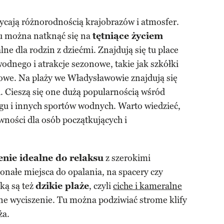
cają różnorodnością krajobrazów i atmosfer.
u można natknąć się na
tętniące życiem
alne dla rodzin z dziećmi. Znajdują się tu place
odnego i atrakcje sezonowe, takie jak szkółki
żowe. Na plaży we Władysławowie znajdują się
h
. Cieszą się one dużą popularnością wśród
ngu i innych sportów wodnych. Warto wiedzieć,
ności dla osób początkujących i
enie idealne do relaksu
z szerokimi
onałe miejsca do opalania, na spacery czy
ką są też
dzikie plaże
, czyli
ciche i kameralne
łne wyciszenie. Tu można podziwiać strome klify
ża.