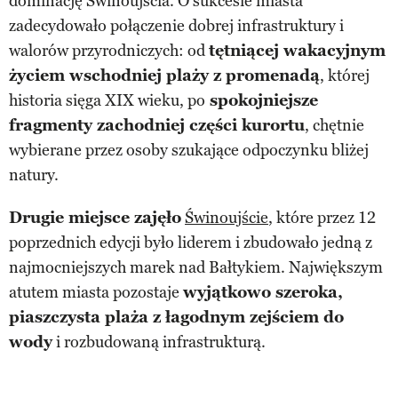
dominację Świnoujścia. O sukcesie miasta
zadecydowało połączenie dobrej infrastruktury i
walorów przyrodniczych: od
tętniącej wakacyjnym
życiem wschodniej plaży z promenadą
, której
historia sięga XIX wieku, po
spokojniejsze
fragmenty zachodniej części kurortu
, chętnie
wybierane przez osoby szukające odpoczynku bliżej
natury.
Drugie miejsce zajęło
Świnoujście
, które przez 12
poprzednich edycji było liderem i zbudowało jedną z
najmocniejszych marek nad Bałtykiem. Największym
atutem miasta pozostaje
wyjątkowo szeroka,
piaszczysta plaża z łagodnym zejściem do
wody
i rozbudowaną infrastrukturą.