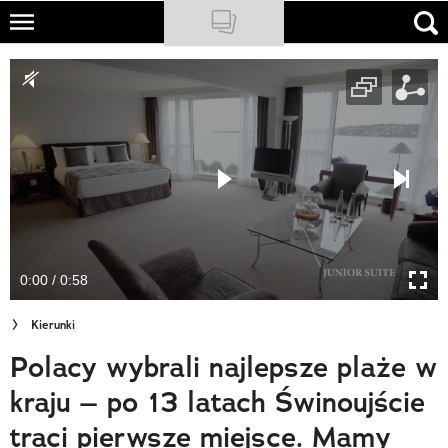
Skip
to
NATIONAL GEOGRAPHIC
main
content
TRAVELER
PODCASTY
Sklep
Newsletter
0:00 / 0:58
Cuda Polski
Kierunki
Wielki Konkurs Fotograficzny
Polacy wybrali najlepsze plaże w
Trendbook Podróżniczy
kraju – po 13 latach Świnoujście
Polecane
traci pierwsze miejsce. Mamy