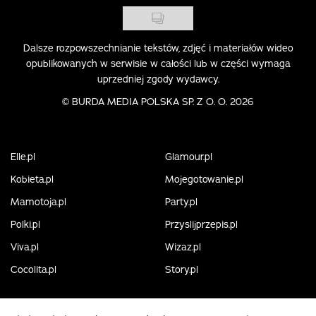
Dalsze rozpowszechnianie tekstów, zdjęć i materiałów wideo
opublikowanych w serwisie w całości lub w części wymaga
uprzedniej zgody wydawcy.
©
BURDA MEDIA POLSKA SP. Z O. O. 2026
Elle.pl
Glamour.pl
Kobieta.pl
Mojegotowanie.pl
Mamotoja.pl
Party.pl
Polki.pl
Przyslijprzepis.pl
Viva.pl
Wizaz.pl
Cocolita.pl
Story.pl