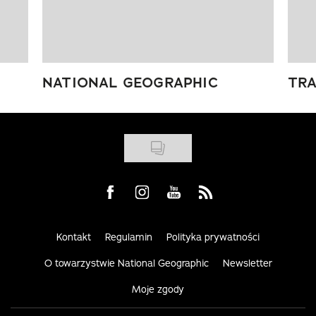
NATIONAL GEOGRAPHIC
TRA
Visit us on Facebook
Visit us on Instagram
Visit us on Youtube
Visit us on Rss
Kontakt
Regulamin
Polityka prywatności
O towarzystwie National Geographic
Newsletter
Moje zgody