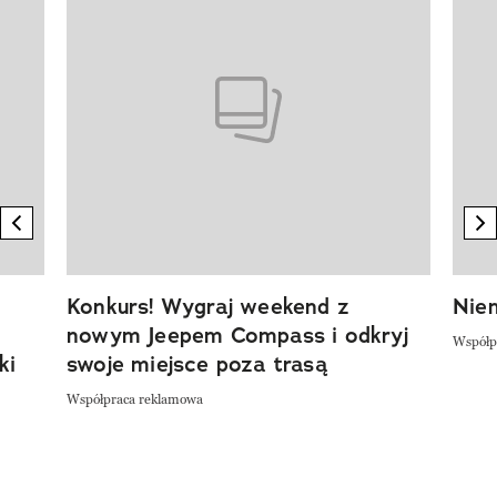
previous element
n
Konkurs! Wygraj weekend z
Niem
nowym Jeepem Compass i odkryj
Współp
ki
swoje miejsce poza trasą
Współpraca reklamowa