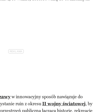
zawy
w innowacyjny sposób nawiązuje do
zystanie ruin z okresu
II wojny światowej
, by
rzestrzeń publiczną łączącą historię, rekreację