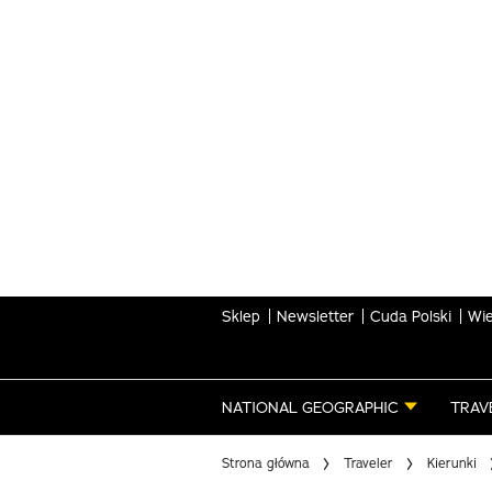
Skip
to
main
content
Sklep
Newsletter
Cuda Polski
Wie
NATIONAL GEOGRAPHIC
TRAV
Strona główna
Traveler
Kierunki