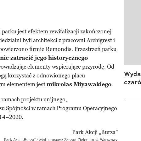
parku jest efektem rewitalizacji zakończonej
edzialni byli architekci z pracowni Archigrest i
powierzono firmie Remondis. Przestrzeń parku
nie zatracić jego historycznego
rowadzając elementy wspierające przyrodę. Od
Wydan
gą korzystać z odnowionego placu
czar
nym elementem jest
mikrolas Miyawakiego
.
 ramach projektu unijnego,
zu Spójności w ramach Programu Operacyjnego
014–2020.
Park Akcji „Burza”
/ Mat. prasowe Zarząd Zieleni m.st. Warszawy