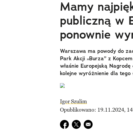
Mamy najpięk
publiczną w E
ponownie wy
Warszawa ma powody do zado
Park Akcji „Burza” z Kopce
właśnie Europejską Nagrodę dl
kolejne wyróżnienie dla tego
Igor Szulim
Opublikowano: 19.11.2024, 14
Udostępnij na facebook
Udostępnij na twitter
E-mail do przyjaciela