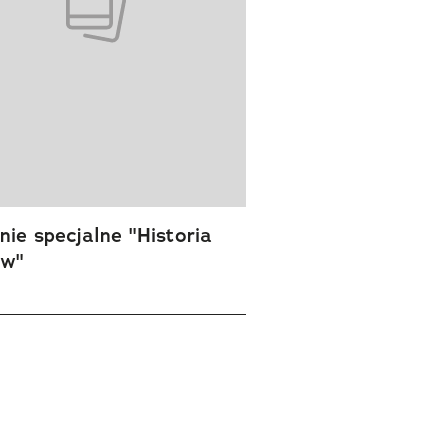
ie specjalne "Historia
ów"