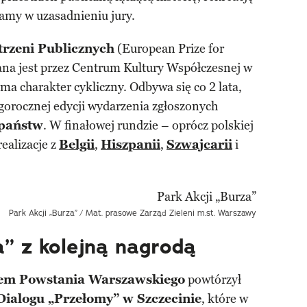
tamy w uzasadnieniu jury.
rzeni Publicznych
(European Prize for
na jest przez Centrum Kultury Współczesnej w
a charakter cykliczny. Odbywa się co 2 lata,
gorocznej edycji wydarzenia zgłoszonych
 państw
. W finałowej rundzie – oprócz polskiej
realizacje z
Belgii
,
Hiszpanii
,
Szwajcarii
i
Park Akcji „Burza”
/ Mat. prasowe Zarząd Zieleni m.st. Warszawy
a” z kolejną nagrodą
cem Powstania Warszawskiego
powtórzył
ialogu „Przełomy” w Szczecinie
, które w