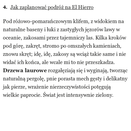
Jak zaplanować podróż na El Hierro
Pod różowo-pomarańczowym klifem, z widokiem na
naturalne baseny i łuki z zastygłych jęzorów lawy w
oceanie, zakosami przez tajemniczy las. Kilka kroków
pod górę, zakręt, stromo po omszałych kamieniach,
znowu skręt; idę, idę, zakosy są wciąż takie same i nie
widać ich końca, ale wcale mi to nie przeszkadza.
Drzewa laurowe
rozgałęziają się i wyginają, tworząc
naturalną pergolę, pnie porasta mech gęsty i delikatny
jak pierze, wrażenie nierzeczywistości potęgują
wielkie paprocie. Świat jest intensywnie zielony.