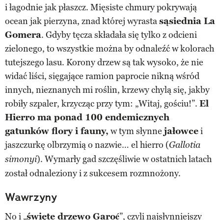
i łagodnie jak płaszcz. Mięsiste chmury pokrywają
ocean jak pierzyna, znad której wyrasta
sąsiednia La
Gomera
. Gdyby tęcza składała się tylko z odcieni
zielonego, to wszystkie można by odnaleźć w kolorach
tutejszego lasu. Korony drzew są tak wysoko, że nie
widać liści, sięgające ramion paprocie nikną wśród
innych, nieznanych mi roślin, krzewy chylą się, jakby
robiły szpaler, krzycząc przy tym: „Witaj, gościu!”.
El
Hierro ma ponad 100 endemicznych
gatunków flory i fauny,
w tym słynne
jałowce
i
jaszczurkę olbrzymią o nazwie… el hierro (
Gallotia
). Wymarły gad szczęśliwie w ostatnich latach
simonyi
został odnaleziony i z sukcesem rozmnożony.
Wawrzyny
No i „
święte drzewo Garoé
”, czyli najsłynniejszy