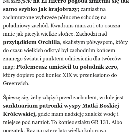
Na szczęście
na El Hierro pogoda zmienia się tak
samo szybko jak krajobrazy;
zamiast na
zachmurzone wybrzeże północne schodzę na
południowy zachód. Kwadrans marszu i oto osusza
mnie jak piecyk wielkie słońce. Zachodzi nad
przylądkiem Orchilla
, skalistym półwyspem, który
do czasu wielkich odkryć był zachodnim końcem
znanego świata i punktem odniesienia dla twórców
map;
Ptolemeusz umieścił tu południk zero
,
który dopiero pod koniec XIX w. przeniesiono do
Greenwich.
Śpieszę się, żeby zdążyć przed zachodem, w dole jest
sanktuarium patronki wyspy Matki Boskiej
Królewskiej,
gdzie mam nadzieję znaleźć wodę i
miejsce pod namiot. To koniec szlaku GR 131. Albo
początek. Raz na cztery lata wielka kolorowa,