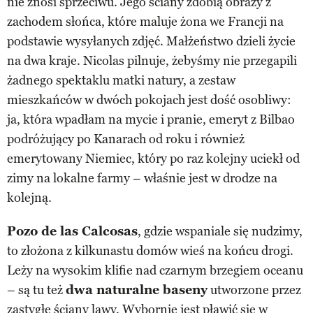
nie znosi sprzeciwu. Jego ściany zdobią obrazy z
zachodem słońca, które maluje żona we Francji na
podstawie wysyłanych zdjęć. Małżeństwo dzieli życie
na dwa kraje. Nicolas pilnuje, żebyśmy nie przegapili
żadnego spektaklu matki natury, a zestaw
mieszkańców w dwóch pokojach jest dość osobliwy:
ja, która wpadłam na mycie i pranie, emeryt z Bilbao
podróżujący po Kanarach od roku i również
emerytowany Niemiec, który po raz kolejny uciekł od
zimy na lokalne farmy – właśnie jest w drodze na
kolejną.
Pozo de las Calcosas
, gdzie wspaniale się nudzimy,
to złożona z kilkunastu domów wieś na końcu drogi.
Leży na wysokim klifie nad czarnym brzegiem oceanu
– są tu też
dwa naturalne baseny
utworzone przez
zastygłe ściany lawy. Wybornie jest pławić się w