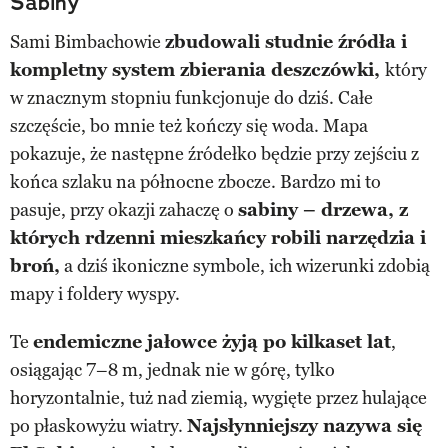
Sabiny
Sami Bimbachowie
zbudowali studnie źródła i
kompletny system zbierania deszczówki,
który
w znacznym stopniu funkcjonuje do dziś. Całe
szczęście, bo mnie też kończy się woda. Mapa
pokazuje, że następne źródełko będzie przy zejściu z
końca szlaku na północne zbocze. Bardzo mi to
pasuje, przy okazji zahaczę o
sabiny – drzewa, z
których rdzenni mieszkańcy robili narzędzia i
broń,
a dziś ikoniczne symbole, ich wizerunki zdobią
mapy i foldery wyspy.
Te
endemiczne jałowce żyją po kilkaset lat
,
osiągając 7–8 m, jednak nie w górę, tylko
horyzontalnie, tuż nad ziemią, wygięte przez hulające
po płaskowyżu wiatry.
Najsłynniejszy nazywa się