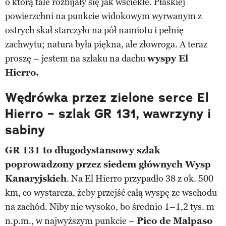
o którą fale rozbijały się jak wściekłe. Płaskiej
powierzchni na punkcie widokowym wyrwanym z
ostrych skał starczyło na pół namiotu i pełnię
zachwytu; natura była piękna, ale złowroga. A teraz
proszę – jestem na szlaku na dachu
wyspy El
Hierro.
Wędrówka przez zielone serce El
Hierro – szlak GR 131, wawrzyny i
sabiny
GR 131 to długodystansowy szlak
poprowadzony przez siedem głównych Wysp
Kanaryjskich
. Na El Hierro przypadło 38 z ok. 500
km, co wystarcza, żeby przejść całą wyspę ze wschodu
na zachód. Niby nie wysoko, bo średnio 1–1,2 tys. m
n.p.m., w najwyższym punkcie –
Pico de Malpaso