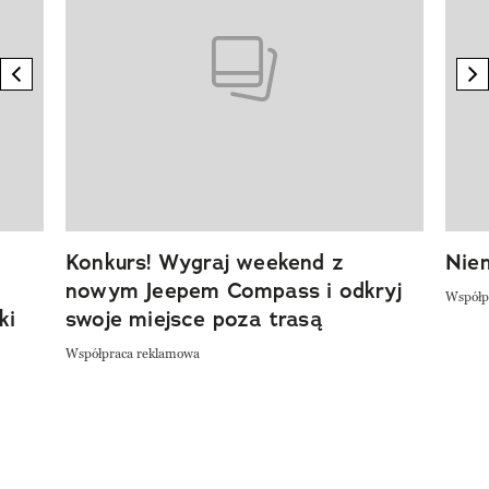
previous element
n
Konkurs! Wygraj weekend z
Niem
nowym Jeepem Compass i odkryj
Współp
ki
swoje miejsce poza trasą
Współpraca reklamowa