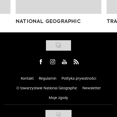
NATIONAL GEOGRAPHIC
TRA
Visit us on Facebook
Visit us on Instagram
Visit us on Youtube
Visit us on Rss
Kontakt
Regulamin
Polityka prywatności
O towarzystwie National Geographic
Newsletter
Moje zgody