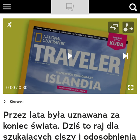
Skip
to
NATIONAL GEOGRAPHIC
main
content
TRAVELER
PODCASTY
Sklep
Newsletter
0:00 / 0:30
Cuda Polski
Kierunki
Wielki Konkurs Fotograficzny
Przez lata była uznawana za
Trendbook Podróżniczy
koniec świata. Dziś to raj dla
Polecane
szukających ciszy i odosobnienia