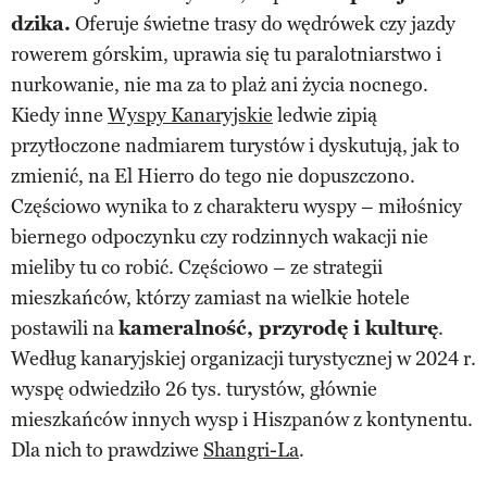
dzika.
Oferuje świetne trasy do wędrówek czy jazdy
rowerem górskim, uprawia się tu paralotniarstwo i
nurkowanie, nie ma za to plaż ani życia nocnego.
Kiedy inne
Wyspy Kanaryjskie
ledwie zipią
przytłoczone nadmiarem turystów i dyskutują, jak to
zmienić, na El Hierro do tego nie dopuszczono.
Częściowo wynika to z charakteru wyspy – miłośnicy
biernego odpoczynku czy rodzinnych wakacji nie
mieliby tu co robić. Częściowo – ze strategii
mieszkańców, którzy zamiast na wielkie hotele
postawili na
kameralność, przyrodę i kulturę
.
Według kanaryjskiej organizacji turystycznej w 2024 r.
wyspę odwiedziło 26 tys. turystów, głównie
mieszkańców innych wysp i Hiszpanów z kontynentu.
Dla nich to prawdziwe
Shangri-La
.