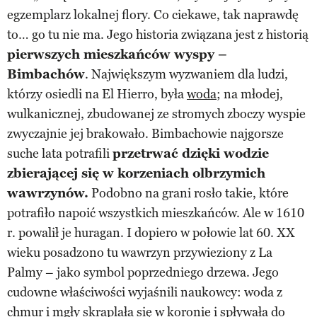
egzemplarz lokalnej flory. Co ciekawe, tak naprawdę
to… go tu nie ma. Jego historia związana jest z historią
pierwszych mieszkańców wyspy –
Bimbachów
. Największym wyzwaniem dla ludzi,
którzy osiedli na El Hierro, była
woda
; na młodej,
wulkanicznej, zbudowanej ze stromych zboczy wyspie
zwyczajnie jej brakowało. Bimbachowie najgorsze
suche lata potrafili
przetrwać dzięki wodzie
zbierającej się w korzeniach olbrzymich
wawrzynów.
Podobno na grani rosło takie, które
potrafiło napoić wszystkich mieszkańców. Ale w 1610
r. powalił je huragan. I dopiero w połowie lat 60. XX
wieku posadzono tu wawrzyn przywieziony z La
Palmy – jako symbol poprzedniego drzewa. Jego
cudowne właściwości wyjaśnili naukowcy: woda z
chmur i mgły skraplała się w koronie i spływała do