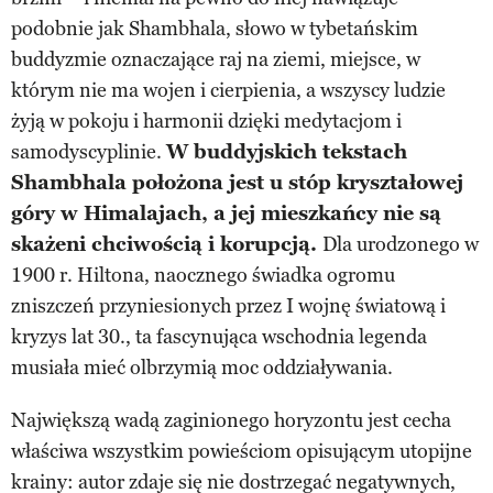
podobnie jak Shambhala, słowo w tybetańskim
buddyzmie oznaczające raj na ziemi, miejsce, w
którym nie ma wojen i cierpienia, a wszyscy ludzie
żyją w pokoju i harmonii dzięki medytacjom i
samodyscyplinie.
W buddyjskich tekstach
Shambhala położona jest u stóp kryształowej
góry w Himalajach, a jej mieszkańcy nie są
skażeni chciwością i korupcją.
Dla urodzonego w
1900 r. Hiltona, naocznego świadka ogromu
zniszczeń przyniesionych przez I wojnę światową i
kryzys lat 30., ta fascynująca wschodnia legenda
musiała mieć olbrzymią moc oddziaływania.
Największą wadą zaginionego horyzontu jest cecha
właściwa wszystkim powieściom opisującym utopijne
krainy: autor zdaje się nie dostrzegać negatywnych,