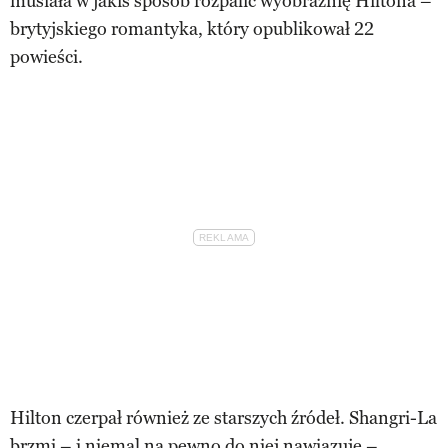
musiała w jakiś sposób rozpalić wyobraźnię Hiltona –
brytyjskiego romantyka, który opublikował 22
powieści.
Hilton czerpał również ze starszych źródeł. Shangri-La
brzmi – i niemal na pewno do niej nawiązuje –