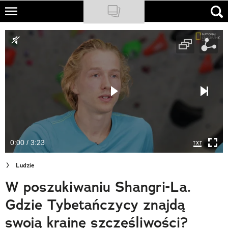
Skip
to
NATIONAL GEOGRAPHIC
main
content
TRAVELER
PODCASTY
Sklep
Newsletter
0:00 / 3:23
Cuda Polski
Ludzie
Wielki Konkurs Fotograficzny
W poszukiwaniu Shangri-La.
Trendbook Podróżniczy
Gdzie Tybetańczycy znajdą
Polecane
swoją krainę szczęśliwości?