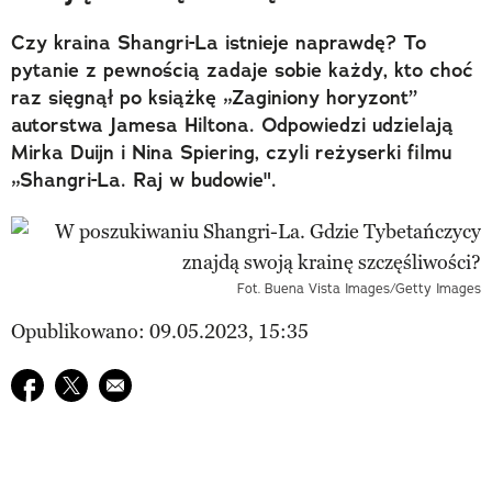
Czy kraina Shangri-La istnieje naprawdę? To
pytanie z pewnością zadaje sobie każdy, kto choć
raz sięgnął po książkę „Zaginiony horyzont”
autorstwa Jamesa Hiltona. Odpowiedzi udzielają
Mirka Duijn i Nina Spiering, czyli reżyserki filmu
„Shangri-La. Raj w budowie".
Fot. Buena Vista Images/Getty Images
Opublikowano: 09.05.2023, 15:35
Udostępnij na facebook
Udostępnij na twitter
E-mail do przyjaciela