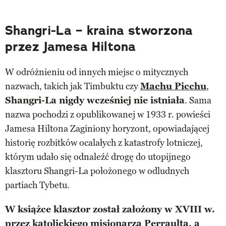
Shangri-La – kraina stworzona
przez Jamesa Hiltona
W odróżnieniu od innych miejsc o mitycznych
nazwach, takich jak Timbuktu czy
Machu Picchu
,
Shangri-La nigdy wcześniej nie istniała
. Sama
nazwa pochodzi z opublikowanej w 1933 r. powieści
Jamesa Hiltona Zaginiony horyzont, opowiadającej
historię rozbitków ocalałych z katastrofy lotniczej,
którym udało się odnaleźć drogę do utopijnego
klasztoru Shangri-La położonego w odludnych
partiach Tybetu.
W książce klasztor został założony w XVIII w.
przez katolickiego misjonarza Perraulta, a