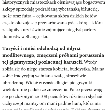
historycznych miasteczkach olśniewające bogactwem
sklepy sprzedają podrabianą tybetańską biżuterię,
noże oraz futra – cętkowana skóra dzikich kotów
często okazuje się przefarbowaną psią skórą – które
zastąpiły kury i świnie zajmujące niegdyś partery
domostw w Shangri-La.
Turyści i mnisi odchodzą od młyna
modlitewnego, zmęczeni próbami poruszenia
tej gigantycznej pozłacanej karuzeli
. Wtedy
zbliża się do niego starsza kobieta, buddystka. Ma na
sobie tradycyjną wełnianą szatę, straszliwie
ubrudzoną. Widać w czasie długiej pielgrzymki
wielokrotnie padała ze zmęczenia. Palce przesuwają
się po złożonym ze 108 paciorków różańcu i słychać
cichy szept mantry om mani padme hum, która ma