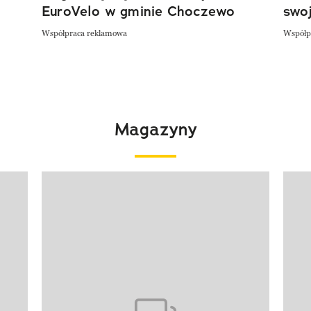
EuroVelo w gminie Choczewo
swoj
Współpraca reklamowa
Współp
Magazyny
Pokazywanie elementu 1 z 4