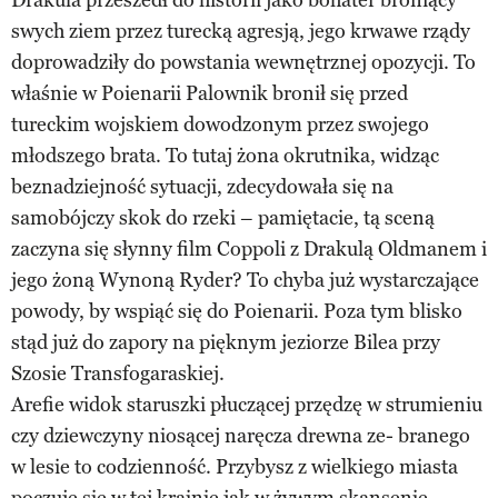
swych ziem przez turecką agresją, jego krwawe rządy
doprowadziły do powstania wewnętrznej opozycji. To
właśnie w Poienarii Palownik bronił się przed
tureckim wojskiem dowodzonym przez swojego
młodszego brata. To tutaj żona okrutnika, widząc
beznadziejność sytuacji, zdecydowała się na
samobójczy skok do rzeki – pamiętacie, tą sceną
zaczyna się słynny film Coppoli z Drakulą Oldmanem i
jego żoną Wynoną Ryder? To chyba już wystarczające
powody, by wspiąć się do Poienarii. Poza tym blisko
stąd już do zapory na pięknym jeziorze Bilea przy
Szosie Transfogaraskiej.
Arefie widok staruszki płuczącej przędzę w strumieniu
czy dziewczyny niosącej naręcza drewna ze- branego
w lesie to codzienność. Przybysz z wielkiego miasta
poczuje się w tej krainie jak w żywym skansenie.