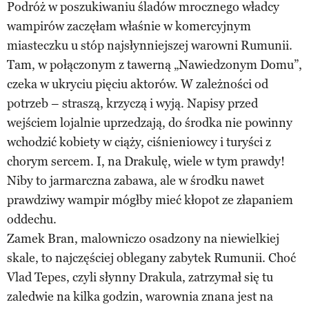
Podróż w poszukiwaniu śladów mrocznego władcy
wampirów zaczęłam właśnie w komercyjnym
miasteczku u stóp najsłynniejszej warowni Rumunii.
Tam, w połączonym z tawerną „Nawiedzonym Domu”,
czeka w ukryciu pięciu aktorów. W zależności od
potrzeb – straszą, krzyczą i wyją. Napisy przed
wejściem lojalnie uprzedzają, do środka nie powinny
wchodzić kobiety w ciąży, ciśnieniowcy i turyści z
chorym sercem. I, na Drakulę, wiele w tym prawdy!
Niby to jarmarczna zabawa, ale w środku nawet
prawdziwy wampir mógłby mieć kłopot ze złapaniem
oddechu.
Zamek Bran, malowniczo osadzony na niewielkiej
skale, to najczęściej oblegany zabytek Rumunii. Choć
Vlad Tepes, czyli słynny Drakula, zatrzymał się tu
zaledwie na kilka godzin, warownia znana jest na