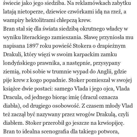
świecie jako jego siedziba. Na reklamówkach zabytku
latają nietoperze, dziewice czwórkami idą na rzeź, a
wampiry hektolitrami chłepczą krew.
Bran stał się dla świata siedzibą okrutnego władcy w
wyniku literackiego zamieszania. Sławę przyniosła mu
napisana 1897 roku powieść Stokera o drapieżnym
Drakuli, który więzi w swoim karpackim zamku
londyńskiego prawnika, a następnie, przysypany
ziemią, robi sobie w trumnie wypad do Anglii, gdzie
pije krew z kogo popadnie. Stoker pomieszał w swojej
książce dwie postaci: samego Vlada i jego ojca, Vlada
Dracula, od jednego biorąc imię (dracul oznacza
diabła), od drugiego osobowość. Z czasem młody Vlad
też zaczął być nazywany przez wrogów Drakulą, czyli
diabłem. Stoker przerobił go jeszcze na krwiopijcę.
Bran to idealna scenografia dla takiego potwora,