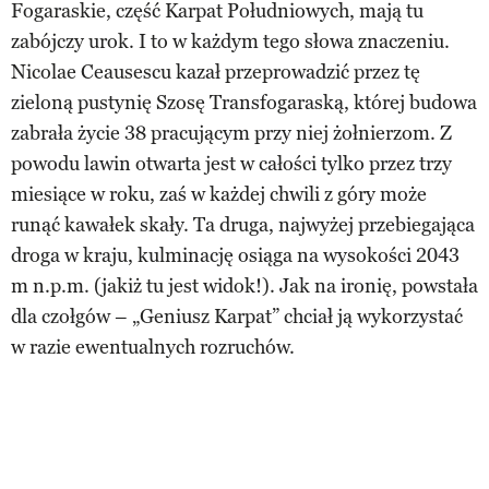
Fogaraskie, część Karpat Południowych, mają tu
zabójczy urok. I to w każdym tego słowa znaczeniu.
Nicolae Ceausescu kazał przeprowadzić przez tę
zieloną pustynię Szosę Transfogaraską, której budowa
zabrała życie 38 pracującym przy niej żołnierzom. Z
powodu lawin otwarta jest w całości tylko przez trzy
miesiące w roku, zaś w każdej chwili z góry może
runąć kawałek skały. Ta druga, najwyżej przebiegająca
droga w kraju, kulminację osiąga na wysokości 2043
m n.p.m. (jakiż tu jest widok!). Jak na ironię, powstała
dla czołgów – „Geniusz Karpat” chciał ją wykorzystać
w razie ewentualnych rozruchów.