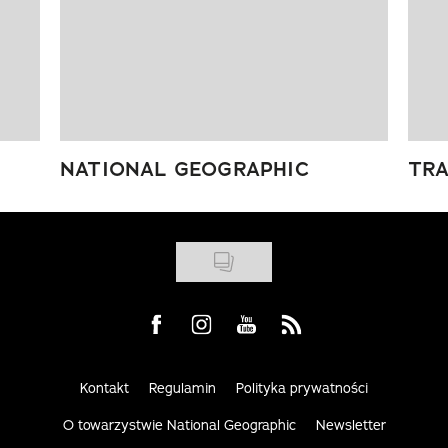
NATIONAL GEOGRAPHIC
TRA
Visit us on Facebook
Visit us on Instagram
Visit us on Youtube
Visit us on Rss
Kontakt
Regulamin
Polityka prywatności
O towarzystwie National Geographic
Newsletter