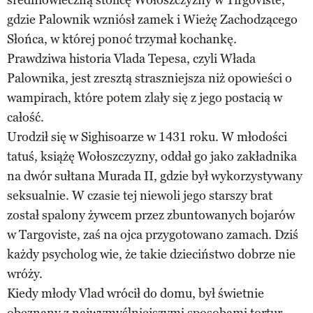
gdzie Palownik wzniósł zamek i Wieżę Zachodzącego
Słońca, w której ponoć trzymał kochankę.
Prawdziwa historia Vlada Tepesa, czyli Włada
Palownika, jest zresztą straszniejsza niż opowieści o
wampirach, które potem zlały się z jego postacią w
całość.
Urodził się w Sighisoarze w 1431 roku. W młodości
tatuś, książę Wołoszczyzny, oddał go jako zakładnika
na dwór sułtana Murada II, gdzie był wykorzystywany
seksualnie. W czasie tej niewoli jego starszy brat
został spalony żywcem przez zbuntowanych bojarów
w Targoviste, zaś na ojca przygotowano zamach. Dziś
każdy psycholog wie, że takie dzieciństwo dobrze nie
wróży.
Kiedy młody Vlad wrócił do domu, był świetnie
obeznany z najwymyślniejszymi sposobami tortur.