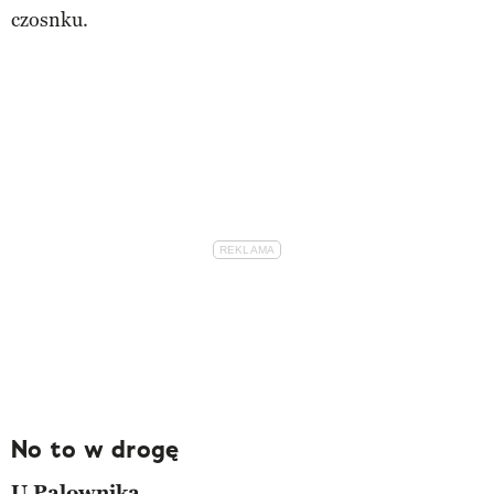
czosnku.
No to w drogę
U Palownika