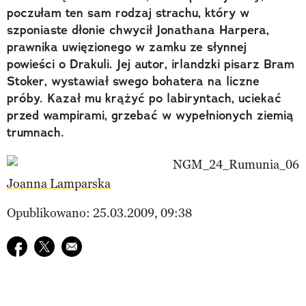
poczułam ten sam rodzaj strachu, który w
szponiaste dłonie chwycił Jonathana Harpera,
prawnika uwięzionego w zamku ze słynnej
powieści o Drakuli. Jej autor, irlandzki pisarz Bram
Stoker, wystawiał swego bohatera na liczne
próby. Kazał mu krążyć po labiryntach, uciekać
przed wampirami, grzebać w wypełnionych ziemią
trumnach.
Joanna Lamparska
Opublikowano: 25.03.2009, 09:38
Udostępnij na facebook
Udostępnij na twitter
E-mail do przyjaciela