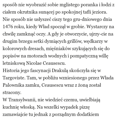
sposób nie wyobrazić sobie mglistego poranka i łodzi z
ciałem okrutnika sunącej po spokojnej tafli jeziora.
Nie sposób nie usłyszeć ciszy tego gru-dniowego dnia
1476 roku, kiedy Wład spoczął w grobie. Wystarczy na
chwilę zamknąć oczy. A gdy je otworzycie, ujrzy-cie na
drugim brzegu setki dymiących grillów, wędkarzy w
kolorowych dresach, mięśniaków szykujących się do
popisów na motorach wodnych i pompatyczną willę
letniskową Nicolae Ceausescu.
Historia jego fascynacji Drakulą skończyła się w
Targoviste. Tam, w pobliżu wzniesionego przez Włada
Palownika zamku, Ceausescu wraz z żoną został
stracony.
W Transylwanii, nie wiedzieć czemu, uwielbiają
kuchnię włoską. Na wszelki wypadek pizzę
zamawiajcie tu jednak z porządnym dodatkiem