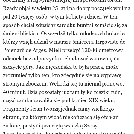
Rządy objął w wieku 25 lat i na dobry początek wbił na
pal 20 tysięcy osób, w tym kobiety i dzieci. W ten
sposób chciał zdusić w zarodku bunty i zemścić się za
śmierć bliskich. Oszczędził tylko młodszych bojarów,
którzy wzięli udział w marszu śmierci z Tirgoviste do
Poienarii de Arges. Mieli przebyć 120-kilometrowy
odcinek bez odpoczynku i zbudować warownię na
szczycie góry. Jak męczeńska to była praca, może
zrozumieć tylko ten, kto zdecyduje się na wyprawę
stromym zboczem. Wchodzi się tu niemal pionowo,
40 minut. Dziś pozostały już tam tylko resztki ruin,
część zamku zawaliła się pod koniec XIX wieku.
Fragmenty ścian tworzą jednak ramy wielkiego
ekranu, na którym widać niekończącą się otchłań
zielonej pustyni przeciętą wstążką Szosy
Transfogaraskiej. Bywają dni, gdy nie ma tu w ogóle