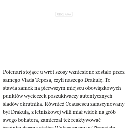
Poienari stojące u wrót szosy wzniesione zostało przez
samego Vlada Tepesa, czyli naszego Drakulę. To
stawia zamek na pierwszym miejscu obowiązkowych
punktów wycieczek poszukiwaczy autentycznych
śladów okrutnika. Również Ceausescu zafascynowany
był Drakulą, z letniskowej willi miał widok na grób
swego bohatera, zamierzał też reaktywować
średniowieczną stolicę Wołoszczyzny w Tirgoviste,