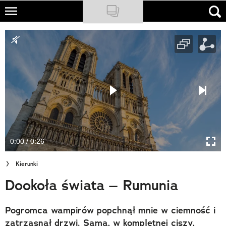
Skip
to
NATIONAL GEOGRAPHIC
main
content
TRAVELER
PODCASTY
Sklep
Newsletter
0:00 / 0:26
Cuda Polski
Kierunki
Wielki Konkurs Fotograficzny
Dookoła świata – Rumunia
Trendbook Podróżniczy
Pogromca wampirów popchnął mnie w ciemność i
Polecane
zatrzasnął drzwi. Sama, w kompletnej ciszy,