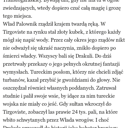
zwiedzających, wtedy dopiero czuć całą magię i grozę
tego miejsca.
Wład Palownik rządził krajem twardą ręką. W
Tirgoviste na rynku stał złoty kubek, z którego każdy
mógł się napić wody. Przez cały okres jego rządów nikt
nie odważył się ukraść naczynia, znikło dopiero po
śmierci władcy. Wszyscy bali się Drakuli. Do dziś
przetrwały przekazy o jego pełnych okrutnej fantazji
wymysłach. Tureckim posłom, którzy nie chcieli zdjąć
turbanów, kazał przybić je gwoździami do głowy. Nie
oszczędzał również własnych poddanych. Zatruwał
studnie i palił swoje wsie, by idące za nim tureckie
wojska nie miały co jeść. Gdy sułtan wkroczył do
Tirgoviste, zobaczył las prawie 24 tys. pali, na które
wbito schwytanych przez Włada wrogów. I choć
Drakula przeszedł do historii jako bohater broniący