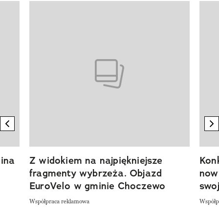
Pokazywanie elementu 1 z 20
previous element
n
ina
Z widokiem na najpiękniejsze
Kon
fragmenty wybrzeża. Objazd
now
EuroVelo w gminie Choczewo
swoj
Współpraca reklamowa
Współp