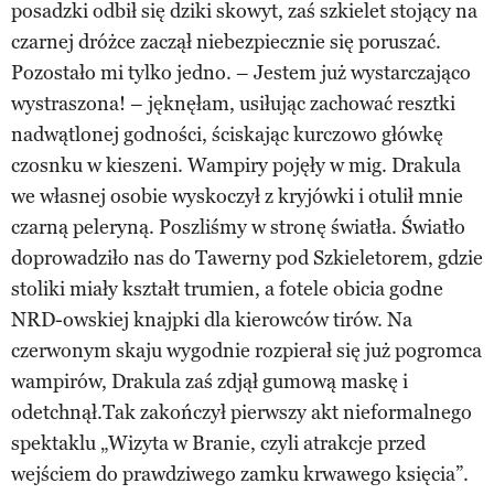
posadzki odbił się dziki skowyt, zaś szkielet stojący na
czarnej dróżce zaczął niebezpiecznie się poruszać.
Pozostało mi tylko jedno. – Jestem już wystarczająco
wystraszona! – jęknęłam, usiłując zachować resztki
nadwątlonej godności, ściskając kurczowo główkę
czosnku w kieszeni. Wampiry pojęły w mig. Drakula
we własnej osobie wyskoczył z kryjówki i otulił mnie
czarną peleryną. Poszliśmy w stronę światła. Światło
doprowadziło nas do Tawerny pod Szkieletorem, gdzie
stoliki miały kształt trumien, a fotele obicia godne
NRD-owskiej knajpki dla kierowców tirów. Na
czerwonym skaju wygodnie rozpierał się już pogromca
wampirów, Drakula zaś zdjął gumową maskę i
odetchnął.Tak zakończył pierwszy akt nieformalnego
spektaklu „Wizyta w Branie, czyli atrakcje przed
wejściem do prawdziwego zamku krwawego księcia”.