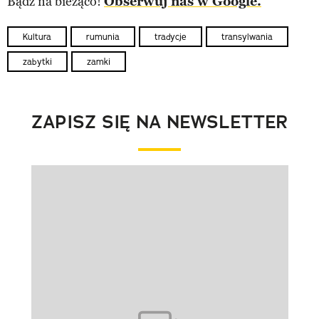
Bądź na bieżąco!
Obserwuj nas w Google.
Kultura
rumunia
tradycje
transylwania
zabytki
zamki
ZAPISZ SIĘ NA NEWSLETTER
Pokazywanie elementu 1 z 1