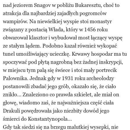
nad jeziorem Snagov w pobliżu Bukaresztu, choć to
atrakcja dla najbardziej zajadłych pogromców
wampirów. Na niewielkiej wyspie stoi monastyr
związany z postacią Włada, który w 1456 roku
obwarował klasztor i wybudował most łączący wyspę
ze stałym lądem. Podobno kazał również wykopać
tunel umożliwiający ucieczkę. Krwawy hospodar ma tu
spoczywać pod płytą nagrobną bez żadnej inskrypcji,
w miejscu tym palą się świece i stoi mały portrecik
Palownika. Jednak gdy w 1931 roku archeolodzy
postanowili zbadać jego grób, okazało się, że ciało
znikło... Znaleziono co prawda szkielet, ale miał on
głowę, wiadomo zaś, że najważniejsza część ciała
Drakuli powędrowała jako niezbity dowód jego
śmierci do Konstantynopola...
Gdy tak siedzi się na brzegu malutkiej wysepki, nie