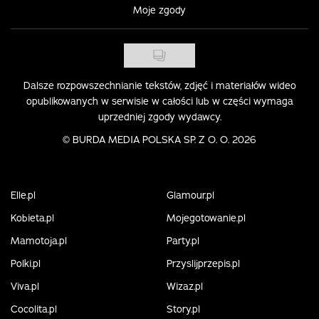
Moje zgody
Dalsze rozpowszechnianie tekstów, zdjęć i materiałów wideo
opublikowanych w serwisie w całości lub w części wymaga
uprzedniej zgody wydawcy.
©
BURDA MEDIA POLSKA SP. Z O. O. 2026
Elle.pl
Glamour.pl
Kobieta.pl
Mojegotowanie.pl
Mamotoja.pl
Party.pl
Polki.pl
Przyslijprzepis.pl
Viva.pl
Wizaz.pl
Cocolita.pl
Story.pl