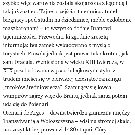
szybko więc warownia została skojarzona z legendą i
tak już zostało. Tajne przejścia, tajemniczy tunel
biegnący spod studni na dziedziniec, meble ozdobione
maszkaronami – to wszystko dodaje Branowi
tajemniczości. Przewodni-ki zgodnie zresztą
informują: ten zamek wybudowano z myślą o
turystach. Prawda jednak jest prawie tak okrutna, jak
sam Dracula. Wzniesiona w wieku XIII twierdza, w
XIX przebudowana w pseudobajkowym stylu, z
trudem mieści się w pierwszej dziesiątce rankingu
„mroków średniowiecza”. Szanujący się łowca
wampirów zajrzy więc do Branu, jednak zaraz potem
uda się do Poienari.
Oienarii de Arges – dawna twierdza graniczna między
Transylwanią a Wołoszczyzną – wisi na stromej skale,
na szczyt której prowadzi 1480 stopni. Góry