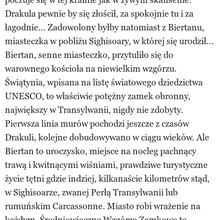
Drakula pewnie by się złościł, za spokojnie tu i za
łagodnie... Zadowolony byłby natomiast z Biertanu,
miasteczka w pobliżu Sighisoary, w której się urodził...
Biertan, senne miasteczko, przytuliło się do
warownego kościoła na niewielkim wzgórzu.
Świątynia, wpisana na listę światowego dziedzictwa
UNESCO, to właściwie potężny zamek obronny,
największy w Transylwanii, nigdy nie zdobyty.
Pierwsza linia murów pochodzi jeszcze z czasów
Drakuli, kolejne dobudowywano w ciągu wieków. Ale
Biertan to uroczysko, miejsce na nocleg pachnący
trawą i kwitnącymi wiśniami, prawdziwe turystyczne
życie tętni gdzie indziej, kilkanaście kilometrów stąd,
w Sighisoarze, zwanej Perłą Transylwanii lub
rumuńskim Carcassonne. Miasto robi wrażenie na
każdym. Średniowieczne Wzgórze Zamkowe to