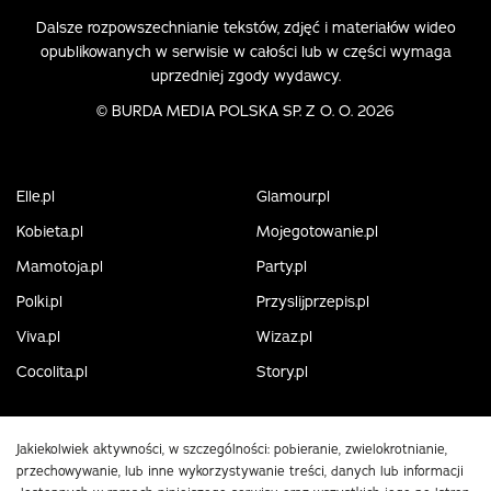
Dalsze rozpowszechnianie tekstów, zdjęć i materiałów wideo
opublikowanych w serwisie w całości lub w części wymaga
uprzedniej zgody wydawcy.
©
BURDA MEDIA POLSKA SP. Z O. O. 2026
Elle.pl
Glamour.pl
Kobieta.pl
Mojegotowanie.pl
Mamotoja.pl
Party.pl
Polki.pl
Przyslijprzepis.pl
Viva.pl
Wizaz.pl
Cocolita.pl
Story.pl
Jakiekolwiek aktywności, w szczególności: pobieranie, zwielokrotnianie,
przechowywanie, lub inne wykorzystywanie treści, danych lub informacji