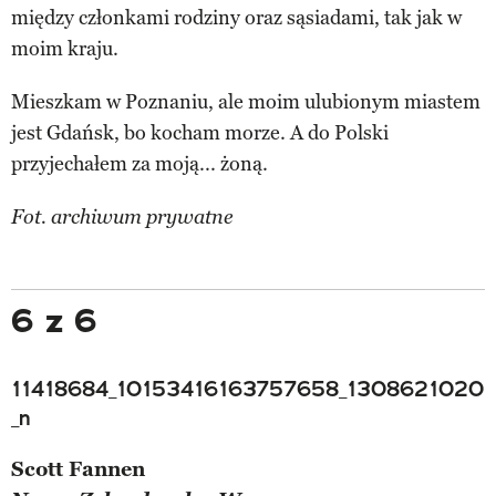
między członkami rodziny oraz sąsiadami, tak jak w
moim kraju.
Mieszkam w Poznaniu, ale moim ulubionym miastem
jest Gdańsk, bo kocham morze. A do Polski
przyjechałem za moją... żoną.
Fot. archiwum prywatne
6 z 6
11418684_10153416163757658_1308621020
_n
Scott Fannen