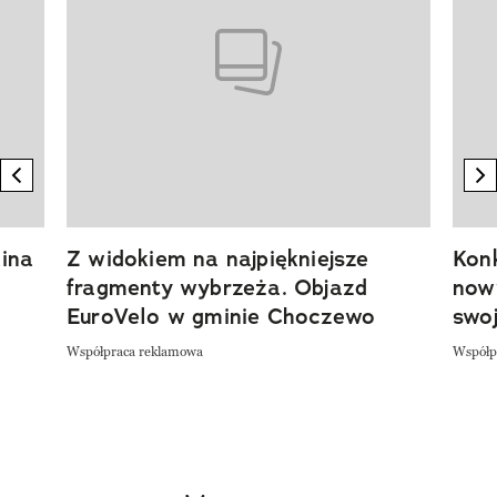
previous element
n
ina
Z widokiem na najpiękniejsze
Kon
fragmenty wybrzeża. Objazd
now
EuroVelo w gminie Choczewo
swoj
Współpraca reklamowa
Współp