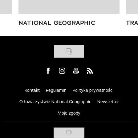
NATIONAL GEOGRAPHIC
TRA
Visit us on Facebook
Visit us on Instagram
Visit us on Youtube
Visit us on Rss
Kontakt
Regulamin
Polityka prywatności
O towarzystwie National Geographic
Newsletter
Moje zgody