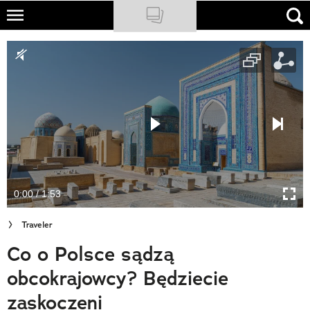
Skip
to
NATIONAL GEOGRAPHIC
main
content
TRAVELER
PODCASTY
Sklep
Newsletter
0:00 / 1:53
Cuda Polski
Traveler
Wielki Konkurs Fotograficzny
Co o Polsce sądzą
Trendbook Podróżniczy
obcokrajowcy? Będziecie
Polecane
zaskoczeni