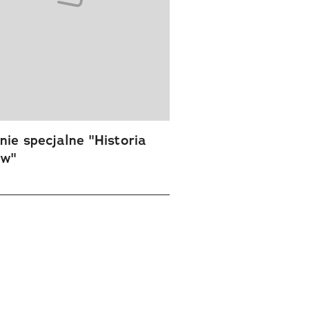
ie specjalne "Historia
ów"