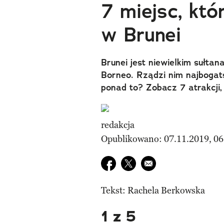
7 miejsc, kt
w Brunei
Brunei jest niewielkim sułta
Borneo. Rządzi nim najbogat
ponad to? Zobacz 7 atrakcji,
redakcja
Opublikowano: 07.11.2019, 06
Udostępnij na facebook
Udostępnij na twitter
E-mail do przyjaciela
Tekst: Rachela Berkowska
1 z 5