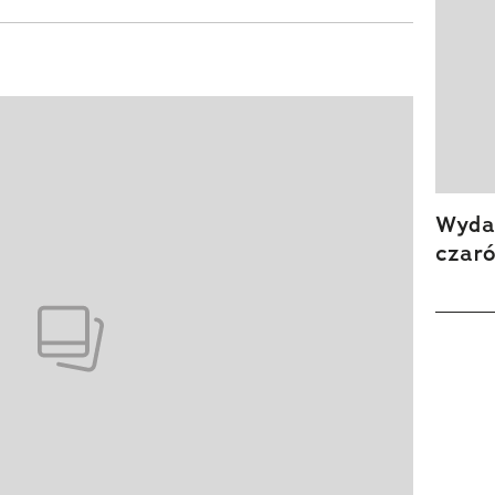
Wydan
czar