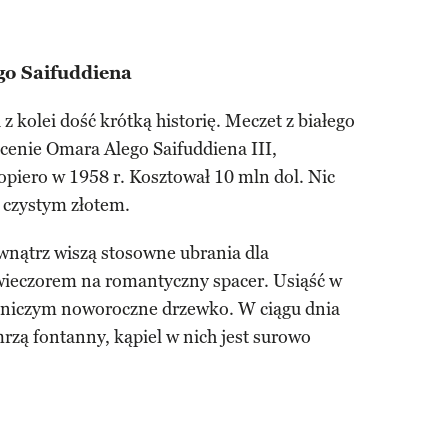
go Saifuddiena
kolei dość krótką historię. Meczet z białego
nie Omara Alego Saifuddiena III,
dopiero w 1958 r. Kosztował 10 mln dol. Nic
 czystym złotem.
nątrz wiszą stosowne ubrania dla
 wieczorem na romantyczny spacer. Usiąść w
j niczym noworoczne drzewko. W ciągu dnia
rzą fontanny, kąpiel w nich jest surowo