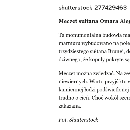
shutterstock_277429463
Meczet sułtana Omara Ale
Ta monumentalna budowla ma z 
marmuru wybudowano na polece
trzydziestego sułtana Brunei, 
dziwnego, że kopuły pokryte są
Meczet można zwiedzać. Na zew
niewiernych. Warto przyjść tu
kamiennej łodzi podświetlone
trudno o cień. Choć wokół szem
zakazana.
Fot. Shutterstock