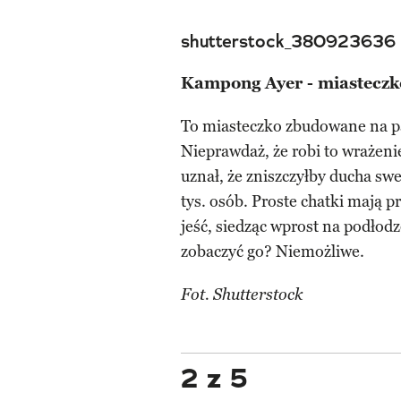
shutterstock_380923636
Kampong Ayer - miasteczk
To miasteczko zbudowane na pal
Nieprawdaż, że robi to wrażenie
uznał, że zniszczyłby ducha s
tys. osób. Proste chatki mają p
jeść, siedząc wprost na podłodz
zobaczyć go? Niemożliwe.
Fot. Shutterstock
2 z 5