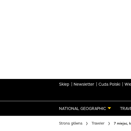
Skip
to
main
content
Sklep
Newsletter
Cuda Polski
Wie
NATIONAL GEOGRAPHIC
TRAV
Strona główna
Traveler
7 miejsc, 