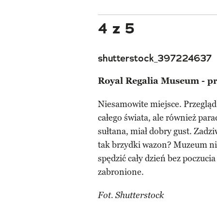
4 z 5
shutterstock_397224637
Royal Regalia Museum - pr
Niesamowite miejsce. Przegląd 
całego świata, ale również par
sułtana, miał dobry gust. Zadz
tak brzydki wazon? Muzeum ni
spędzić cały dzień bez poczucia 
zabronione.
Fot. Shutterstock