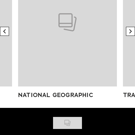
previous element
n
NATIONAL GEOGRAPHIC
TRA