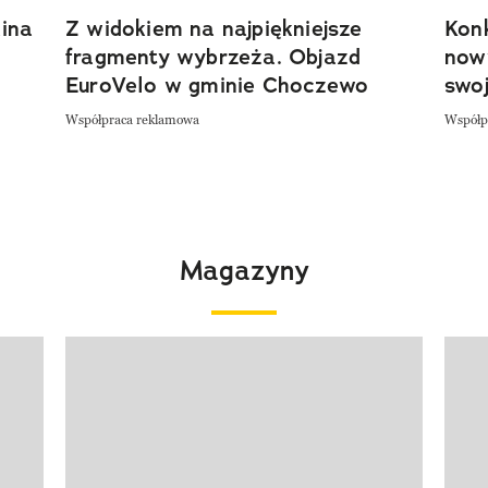
ina
Z widokiem na najpiękniejsze
Kon
fragmenty wybrzeża. Objazd
now
EuroVelo w gminie Choczewo
swoj
Współpraca reklamowa
Współp
Magazyny
Pokazywanie elementu 1 z 4