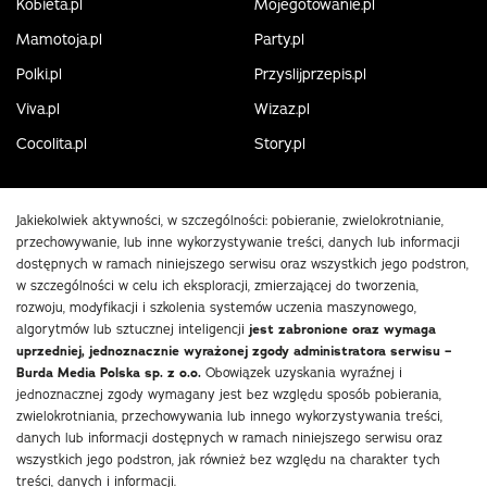
Kobieta.pl
Mojegotowanie.pl
Mamotoja.pl
Party.pl
Polki.pl
Przyslijprzepis.pl
Viva.pl
Wizaz.pl
Cocolita.pl
Story.pl
Jakiekolwiek aktywności, w szczególności: pobieranie, zwielokrotnianie,
przechowywanie, lub inne wykorzystywanie treści, danych lub informacji
dostępnych w ramach niniejszego serwisu oraz wszystkich jego podstron,
w szczególności w celu ich eksploracji, zmierzającej do tworzenia,
rozwoju, modyfikacji i szkolenia systemów uczenia maszynowego,
algorytmów lub sztucznej inteligencji
jest zabronione oraz wymaga
uprzedniej, jednoznacznie wyrażonej zgody administratora serwisu –
Burda Media Polska sp. z o.o.
Obowiązek uzyskania wyraźnej i
jednoznacznej zgody wymagany jest bez względu sposób pobierania,
zwielokrotniania, przechowywania lub innego wykorzystywania treści,
danych lub informacji dostępnych w ramach niniejszego serwisu oraz
wszystkich jego podstron, jak również bez względu na charakter tych
treści, danych i informacji.