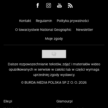
Visit us on Facebook
Visit us on Instagram
Visit us on Youtube
Visit us on Rss
Kontakt
Regulamin
Polityka prywatności
O towarzystwie National Geographic
Newsletter
Moje zgody
Dalsze rozpowszechnianie tekstów, zdjęć i materiałów wideo
opublikowanych w serwisie w całości lub w części wymaga
uprzedniej zgody wydawcy.
©
BURDA MEDIA POLSKA SP. Z O. O. 2026
Elle.pl
Glamour.pl