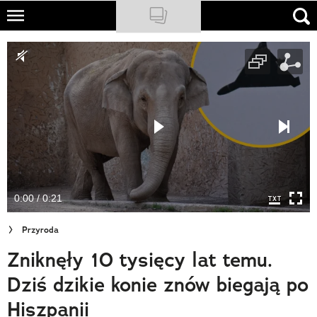
Skip
to
NATIONAL GEOGRAPHIC
main
content
TRAVELER
PODCASTY
Sklep
Newsletter
0:00 / 0:21
Cuda Polski
Przyroda
Wielki Konkurs Fotograficzny
Zniknęły 10 tysięcy lat temu.
Trendbook Podróżniczy
Dziś dzikie konie znów biegają po
Polecane
Hiszpanii