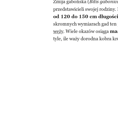
Żmija gabońska (
Bitis gabonic
przedstawicieli swojej rodziny.
od 120 do 150 cm długośc
skromnych wymiarach gad ten p
węży
. Wiele okazów osiąga
mas
tyle, ile waży dorodna kobra k