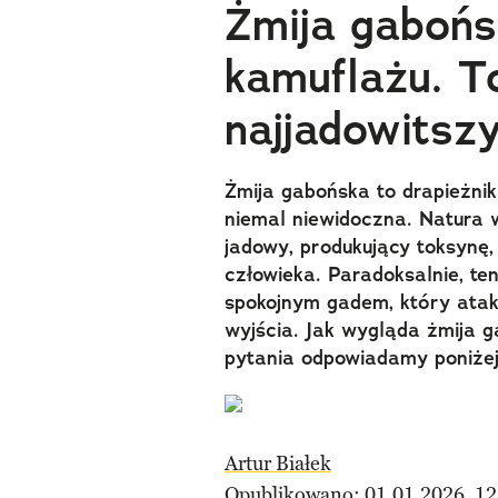
Żmija gabońs
kamuflażu. T
najjadowitsz
Żmija gabońska to drapieżni
niemal niewidoczna. Natura
jadowy, produkujący toksynę
człowieka. Paradoksalnie, te
spokojnym gadem, który atak
wyjścia. Jak wygląda żmija g
pytania odpowiadamy poniżej
Artur Białek
Opublikowano: 01.01.2026, 12