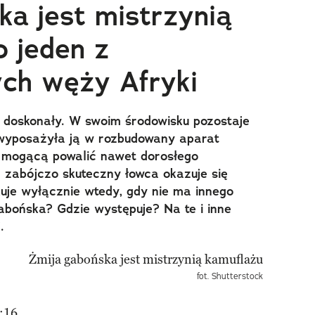
ka jest mistrzynią
o jeden z
ych węży Afryki
k doskonały. W swoim środowisku pozostaje
 wyposażyła ją w rozbudowany aparat
, mogącą powalić nawet dorosłego
n zabójczo skuteczny łowca okazuje się
uje wyłącznie wtedy, gdy nie ma innego
abońska? Gdzie występuje? Na te i inne
.
fot. Shutterstock
:16