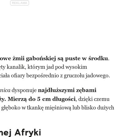
dowe żmii gabońskiej są puste w środku
.
ty kanalik, którym jad pod wysokim
ciała ofiary bezpośrednio z gruczołu jadowego.
dysponuje
najdłuższymi zębami
onica
y. Mierzą do 5 cm długości
, dzięki czemu
 głęboko w tkankę mięśniową lub blisko dużych
nej Afryki