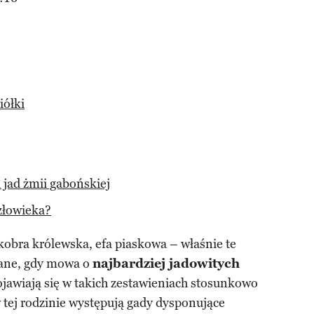
iółki
 jad żmii gabońskiej
złowieka?
 kobra królewska, efa piaskowa – właśnie te
iane, gdy mowa o
najbardziej jadowitych
ojawiają się w takich zestawieniach stosunkowo
w tej rodzinie występują gady dysponujące