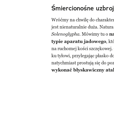
Śmiercionośne uzbroj
Wróćmy na chwilę do charaktery
jest nienaturalnie duża. Natur
. Mówimy tu o
n
Solenoglypha
typie aparatu jadowego
, k
na ruchomej kości szczękowej.
ku tyłowi, przylegając płasko 
natychmiast prostują się do po
wykonać błyskawiczny ata