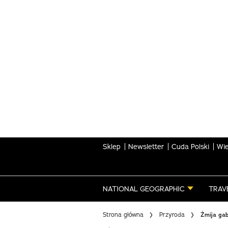
Skip
to
main
content
Sklep
Newsletter
Cuda Polski
Wie
NATIONAL GEOGRAPHIC
TRAV
Strona główna
Przyroda
Żmija gab