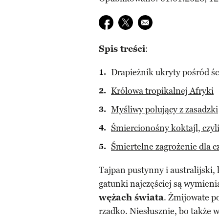
Udostępnij na facebook
Udostępnij na twitter
E-mail do przyjaciela
Spis treści
:
Drapieżnik ukryty pośród śc
Królowa tropikalnej Afryki
Myśliwy polujący z zasadzki
Śmiercionośny koktajl, czyli
Śmiertelne zagrożenie dla c
Tajpan pustynny i australijski,
gatunki najczęściej są wymien
wężach świata
. Żmijowate p
rzadko. Niesłusznie, bo także 