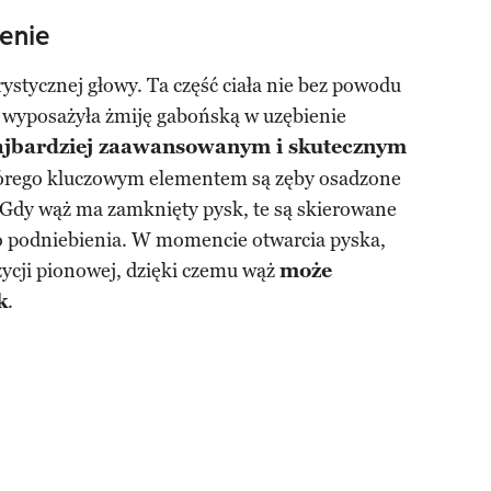
enie
stycznej głowy. Ta część ciała nie bez powodu
a wyposażyła żmiję gabońską w uzębienie
ajbardziej zaawansowanym i skutecznym
tórego kluczowym elementem są zęby osadzone
 Gdy wąż ma zamknięty pysk, te są skierowane
do podniebienia. W momencie otwarcia pyska,
zycji pionowej, dzięki czemu wąż
może
k
.