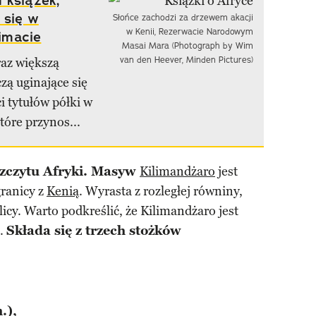
 książek,
 się w
Słońce zachodzi za drzewem akacji
w Kenii, Rezerwacie Narodowym
limacie
Masai Mara (Photograph by Wim
van den Heever, Minden Pictures)
raz większą
zą uginające się
i tytułów półki w
tóre przynos...
szczytu Afryki. Masyw
Kilimandżaro
jest
granicy z
Kenią
. Wyrasta z rozległej równiny,
licy. Warto podkreślić, że Kilimandżaro jest
a.
Składa się z trzech stożków
.),