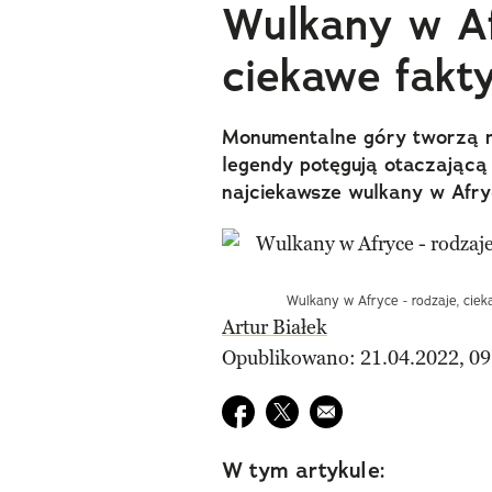
Wulkany w Af
ciekawe fakty
Monumentalne góry tworzą ni
legendy potęgują otaczającą 
najciekawsze wulkany w Afry
Wulkany w Afryce - rodzaje, ciek
Artur Białek
Opublikowano: 21.04.2022, 09
Udostępnij na facebook
Udostępnij na twitter
E-mail do przyjaciela
W tym artykule: