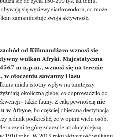
budził się do życia 150-200 tys. lat temu,
ydobywają się wyziewy siarkowodoru, co może
ulkan zamanifestuje swoją aktywność.
 zachód od Kilimandżaro wznosi się
ktywny wulkan Afryki. Majestatyczna
4567 m n.p.m., wznosi się na terenie
 w otoczeniu sawanny i lasu
lkanu miała istotny wpływ na tamtejszy
żyźniają okoliczną glebę, co doprowadziło do
ekwencji - także fauny. Z całą pewnością
nie
kan w Afryce
, bo częściej obieraną destynacją
eży jednak podkreślić, że w opinii wielu osób,
ru czyni tę górę znacznie atrakcyjniejszą.
e w 1910 roku. W 2015 roku aktywność wulkanu