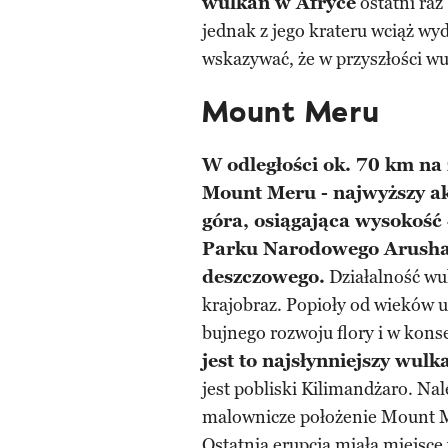
wulkan w Afryce
ostatni raz 
jednak z jego krateru wciąż w
wskazywać, że w przyszłości w
Mount Meru
W odległości ok. 70 km na
Mount Meru - najwyższy a
góra, osiągająca wysokość 
Parku Narodowego Arusha,
deszczowego.
Działalność wu
krajobraz. Popioły od wieków u
bujnego rozwoju flory i w kons
jest to najsłynniejszy wul
jest pobliski Kilimandżaro. Nal
malownicze położenie Mount Me
Ostatnia erupcja miała miejsc