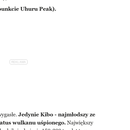
punkcie Uhuru Peak).
wygasłe.
Jedynie Kibo - najmłodszy ze
tatus wulkanu uśpionego.
Największy