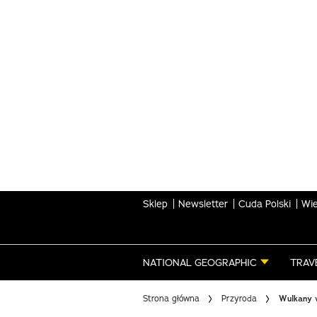
Skip
to
main
content
Sklep
Newsletter
Cuda Polski
Wie
NATIONAL GEOGRAPHIC
TRAV
Strona główna
Przyroda
Wulkany w