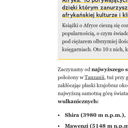
Afryka: 10 porywających
dzięki którym zanurzysz
afrykańskiej kulturze i k
Książki o Afryce cieszą się co
popularnością, o czym świadc
pod ciężarem olbrzymiej ilośc
księgarniach. Oto 10 z nich, k
Zaczynamy od
najwyższego 
położony w
Tanzanii
, tuż przy 
zakłócając płaski krajobraz oko
najwyższą samotną górą świat
wulkanicznych:
Shira (3980 m n.p.m.),
Mawenzi (5148 m n.p.m