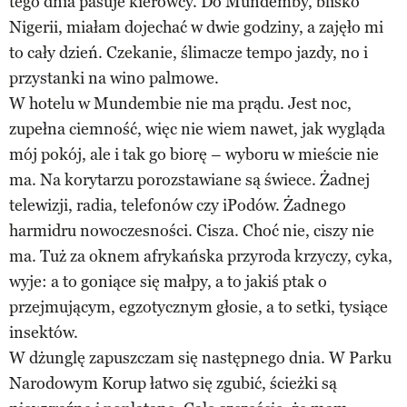
tego dnia pasuje kierowcy. Do Mundemby, blisko
Nigerii, miałam dojechać w dwie godziny, a zajęło mi
to cały dzień. Czekanie, ślimacze tempo jazdy, no i
przystanki na wino palmowe.
W hotelu w Mundembie nie ma prądu. Jest noc,
zupełna ciemność, więc nie wiem nawet, jak wygląda
mój pokój, ale i tak go biorę – wyboru w mieście nie
ma. Na korytarzu porozstawiane są świece. Żadnej
telewizji, radia, telefonów czy iPodów. Żadnego
harmidru nowoczesności. Cisza. Choć nie, ciszy nie
ma. Tuż za oknem afrykańska przyroda krzyczy, cyka,
wyje: a to goniące się małpy, a to jakiś ptak o
przejmującym, egzotycznym głosie, a to setki, tysiące
insektów.
W dżunglę zapuszczam się następnego dnia. W Parku
Narodowym Korup łatwo się zgubić, ścieżki są