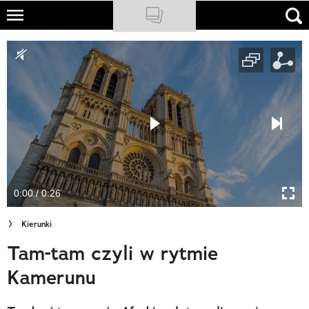
Skip
to
NATIONAL GEOGRAPHIC
main
content
TRAVELER
PODCASTY
Sklep
Newsletter
0:00 / 0:26
Cuda Polski
Kierunki
Wielki Konkurs Fotograficzny
Tam-tam czyli w rytmie
Trendbook Podróżniczy
Kamerunu
Polecane