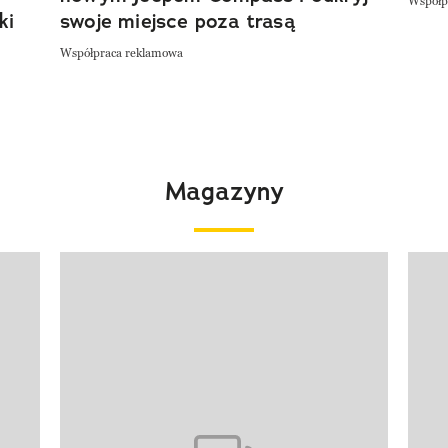
Współp
ki
swoje miejsce poza trasą
Współpraca reklamowa
Magazyny
Pokazywanie elementu 1 z 4