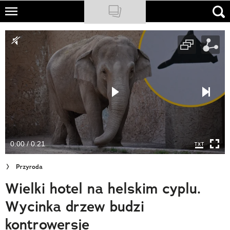
Skip
to
NATIONAL GEOGRAPHIC
main
content
TRAVELER
PODCASTY
Sklep
Newsletter
0:00 / 0:21
Cuda Polski
Przyroda
Wielki Konkurs Fotograficzny
Wielki hotel na helskim cyplu.
Trendbook Podróżniczy
Wycinka drzew budzi
Polecane
kontrowersje