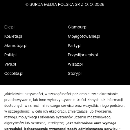
©
BURDA MEDIA POLSKA SP. Z O. O. 2026
Elle.pl
Glamour.pl
Kobieta.pl
Mojegotowanie.pl
Mamotoja.pl
Party.pl
Polki.pl
Przyslijprzepis.pl
Viva.pl
Wizaz.pl
Cocolita.pl
Story.pl
Jakiekolwiek aktywności, w szczególności: pobieranie, zwielokrotnianie,
przechowywanie, lub inne wykorzystywanie treści, danych lub informacji
dostępnych w ramach niniejszego serwisu oraz wszystkich jego podstron,
w szczególności w celu ich eksploracji, zmierzającej do tworzenia,
rozwoju, modyfikacji i szkolenia systemów uczenia maszynowego,
algorytmów lub sztucznej inteligencji
jest zabronione oraz wymaga
uprzedniej, jednoznacznie wyrażonej zgody administratora serwisu –