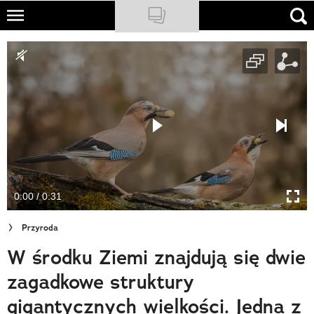
Skip
to
NATIONAL GEOGRAPHIC
main
content
TRAVELER
PODCASTY
Sklep
Newsletter
0:00 / 0:31
Cuda Polski
Przyroda
Wielki Konkurs Fotograficzny
W środku Ziemi znajdują się dwie
Trendbook Podróżniczy
zagadkowe struktury
Polecane
gigantycznych wielkości. Jedna z