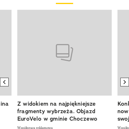
Pokazywanie elementu 1 z 20
previous element
n
ina
Z widokiem na najpiękniejsze
Kon
fragmenty wybrzeża. Objazd
now
EuroVelo w gminie Choczewo
swoj
Współpraca reklamowa
Współp