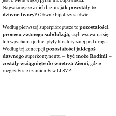
jest o wiele więcej pytań niż odpowiedzi.
Najważniejsze z nich brzmi:
jak powstały te
dziwne twory?
Główne hipotezy są dwie.
Według pierwszej superpióropusze to
pozostałości
procesu zwanego subdukcją
, czyli wsuwania się
lub wpychania jednej płyty litosferycznej pod drugą.
Według tej koncepcji
pozostałości jakiegoś
dawnego
superkontynentu
– być może Rodinii –
zostały wciągnięte do wnętrza Ziemi
, gdzie
rozgrzały się i zamieniły w LLSVP.