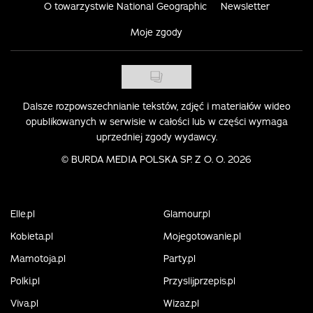
O towarzystwie National Geographic
Newsletter
Moje zgody
Dalsze rozpowszechnianie tekstów, zdjęć i materiałów wideo
opublikowanych w serwisie w całości lub w części wymaga
uprzedniej zgody wydawcy.
©
BURDA MEDIA POLSKA SP. Z O. O. 2026
Elle.pl
Glamour.pl
Kobieta.pl
Mojegotowanie.pl
Mamotoja.pl
Party.pl
Polki.pl
Przyslijprzepis.pl
Viva.pl
Wizaz.pl