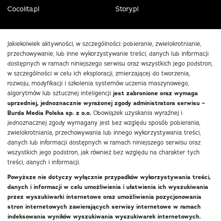
Cocolita.pl
Story.pl
Jakiekolwiek aktywności, w szczególności: pobieranie, zwielokrotnianie,
przechowywanie, lub inne wykorzystywanie treści, danych lub informacji
dostępnych w ramach niniejszego serwisu oraz wszystkich jego podstron,
w szczególności w celu ich eksploracji, zmierzającej do tworzenia,
rozwoju, modyfikacji i szkolenia systemów uczenia maszynowego,
algorytmów lub sztucznej inteligencji
jest zabronione oraz wymaga
uprzedniej, jednoznacznie wyrażonej zgody administratora serwisu –
Burda Media Polska sp. z o.o.
Obowiązek uzyskania wyraźnej i
jednoznacznej zgody wymagany jest bez względu sposób pobierania,
zwielokrotniania, przechowywania lub innego wykorzystywania treści,
danych lub informacji dostępnych w ramach niniejszego serwisu oraz
wszystkich jego podstron, jak również bez względu na charakter tych
treści, danych i informacji.
Powyższe nie dotyczy wyłącznie przypadków wykorzystywania treści,
danych i informacji w celu umożliwienia i ułatwienia ich wyszukiwania
przez wyszukiwarki internetowe oraz umożliwienia pozycjonowania
stron internetowych zawierających serwisy internetowe w ramach
indeksowania wyników wyszukiwania wyszukiwarek internetowych.