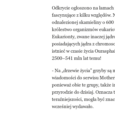
Odkrycie ogłoszono na łamach
fascynujące z kilku względów. 
odnalezionej skamieliny o 600 m
królestwo organizmów eukariot
Eukarionty, zwane inaczej ją
posiadających jądra z chromos
istnieć w czasie życia Ouraspha
2500–541 mln lat temu!
- Na „drzewie życia” grzyby są
wiadomości do serwisu Motherb
ponieważ obie te grupy, także i
przyrodzie do dzisiaj. Oznacza t
teraźniejszości, mogła być zna
wcześniej wydawało.