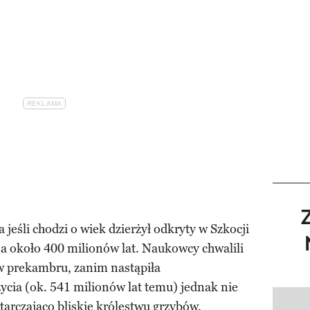
jeśli chodzi o wiek dzierżył odkryty w Szkocji
a około 400 milionów lat. Naukowcy chwalili
ów prekambru, zanim nastąpiła
życia (ok. 541 milionów lat temu) jednak nie
arczająco bliskie królestwu grzybów.
Pokazy