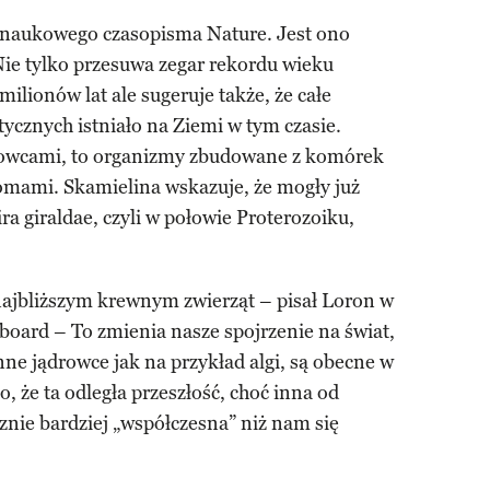
 naukowego czasopisma Nature. Jest ono
Nie tylko przesuwa zegar rekordu wieku
ilionów lat ale sugeruje także, że całe
ycznych istniało na Ziemi w tym czasie.
drowcami, to organizmy zbudowane z komórek
omami. Skamielina wskazuje, że mogły już
ira giraldae, czyli w połowie Proterozoiku,
 najbliższym krewnym zwierząt – pisał Loron w
oard – To zmienia nasze spojrzenie na świat,
nne jądrowce jak na przykład algi, są obecne w
o, że ta odległa przeszłość, choć inna od
cznie bardziej „współczesna” niż nam się