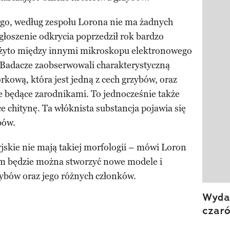
nego, według zespołu Lorona nie ma żadnych
Ogłoszenie odkrycia poprzedził rok bardzo
żyto między innymi mikroskopu elektronowego
Badacze zaobserwowali charakterystyczną
ową, która jest jedną z cech grzybów, oraz
 będące zarodnikami. To jednocześnie także
e chitynę. Ta włóknista substancja pojawia się
bów.
jskie nie mają takiej morfologii – mówi Loron
m będzie można stworzyć nowe modele i
zybów oraz jego różnych członków.
Wydan
czar