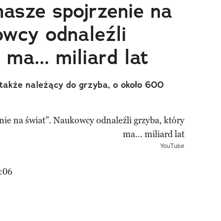
nasze spojrzenie na
owcy odnaleźli
 ma... miliard lat
 także należący do grzyba, o około 600
YouTube
:06