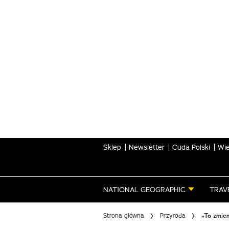
Skip
to
main
content
Sklep
Newsletter
Cuda Polski
Wie
NATIONAL GEOGRAPHIC
TRAV
Strona główna
Przyroda
„To zmien