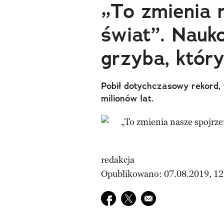
„To zmienia 
świat”. Nauk
grzyba, który
Pobił dotychczasowy rekord,
milionów lat.
redakcja
Opublikowano: 07.08.2019, 12
Udostępnij na facebook
Udostępnij na twitter
E-mail do przyjaciela