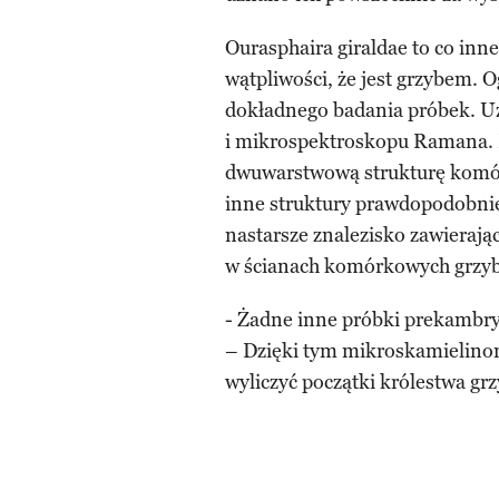
Ourasphaira giraldae to co in
wątpliwości, że jest grzybem. 
dokładnego badania próbek. U
i mikrospektroskopu Ramana. 
dwuwarstwową strukturę komórk
inne struktury prawdopodobnie
nastarsze znalezisko zawierając
w ścianach komórkowych grzy
- Żadne inne próbki prekambry
– Dzięki tym mikroskamielino
wyliczyć początki królestwa gr