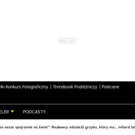
lki Konkurs Fotograficzny
Trendbook Podróżniczy
Polecane
ELER
PODCASTY
ia nasze spojrzenie na świat”. Naukowcy odnaleźli grzyba, który ma... miliard la