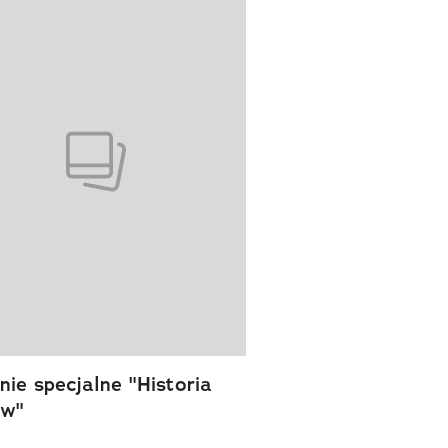
ie specjalne "Historia
ów"