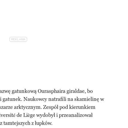
azwę gatunkową Ourasphaira giraldae, bo
ki gatunek. Naukowcy natrafili na skamielinę w
szarze arktycznym. Zespół pod kierunkiem
versité de Liège wydobył i przeanalizował
z tamtejszych z łupków.