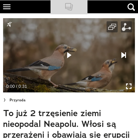
Skip
to
NATIONAL GEOGRAPHIC
main
content
TRAVELER
PODCASTY
Sklep
Newsletter
0:00 / 0:31
Cuda Polski
Przyroda
Wielki Konkurs Fotograficzny
To już 2 trzęsienie ziemi
Trendbook Podróżniczy
nieopodal Neapolu. Włosi są
Polecane
przerażeni i obawiają się erupcji