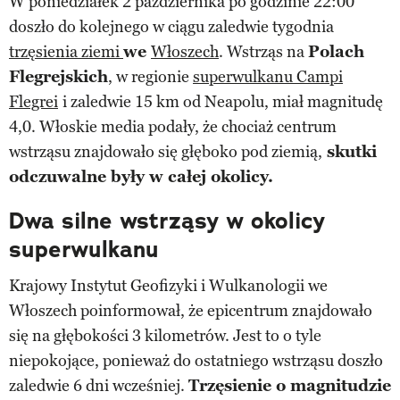
W poniedziałek 2 października po godzinie 22:00
doszło do kolejnego w ciągu zaledwie tygodnia
trzęsienia ziemi
we
Włoszech
. Wstrząs na
Polach
Flegrejskich
, w regionie
superwulkanu Campi
Flegrei
i zaledwie 15 km od Neapolu, miał magnitudę
4,0. Włoskie media podały, że chociaż centrum
wstrząsu znajdowało się głęboko pod ziemią,
skutki
odczuwalne były w całej okolicy.
Dwa silne wstrząsy w okolicy
superwulkanu
Krajowy Instytut Geofizyki i Wulkanologii we
Włoszech poinformował, że epicentrum znajdowało
się na głębokości 3 kilometrów. Jest to o tyle
niepokojące, ponieważ do ostatniego wstrząsu doszło
zaledwie 6 dni wcześniej.
Trzęsienie o magnitudzie