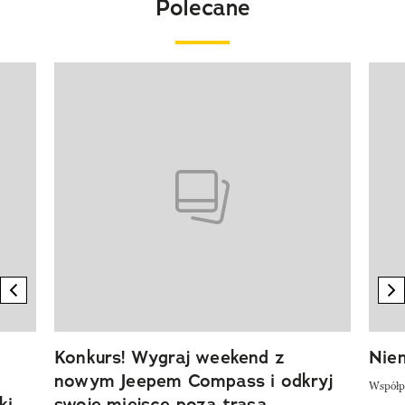
Polecane
Pokazywanie elementu 1 z 20
previous element
n
Konkurs! Wygraj weekend z
Niem
nowym Jeepem Compass i odkryj
Współp
ki
swoje miejsce poza trasą