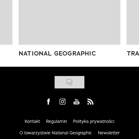
NATIONAL GEOGRAPHIC
TRA
Visit us on Facebook
Visit us on Instagram
Visit us on Youtube
Visit us on Rss
Kontakt
Regulamin
Polityka prywatności
O towarzystwie National Geographic
Newsletter