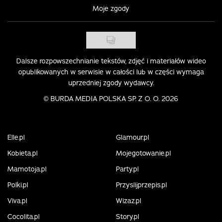
Moje zgody
Dalsze rozpowszechnianie tekstów, zdjęć i materiałów wideo
opublikowanych w serwisie w całości lub w części wymaga
uprzedniej zgody wydawcy.
©
BURDA MEDIA POLSKA SP. Z O. O. 2026
Elle.pl
Glamour.pl
Kobieta.pl
Mojegotowanie.pl
Mamotoja.pl
Party.pl
Polki.pl
Przyslijprzepis.pl
Viva.pl
Wizaz.pl
Cocolita.pl
Story.pl