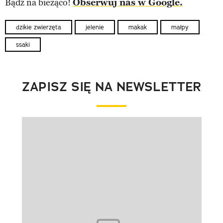
Bądź na bieżąco!
Obserwuj nas w Google.
dzikie zwierzęta
jelenie
makak
małpy
ssaki
ZAPISZ SIĘ NA NEWSLETTER
Pokazywanie elementu 1 z 1