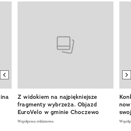
Pokazywanie elementu 1 z 20
previous element
n
ina
Z widokiem na najpiękniejsze
Kon
fragmenty wybrzeża. Objazd
now
EuroVelo w gminie Choczewo
swoj
Współpraca reklamowa
Współp