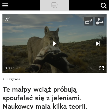
Skip
to
NATIONAL GEOGRAPHIC
main
content
TRAVELER
PODCASTY
Sklep
Newsletter
0:00 / 0:09
Cuda Polski
Przyroda
Wielki Konkurs Fotograficzny
Te małpy wciąż próbują
Trendbook Podróżniczy
spoufalać się z jeleniami.
Polecane
Naukowcy mają kilka teorii,