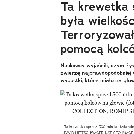
Ta krewetka 
była wielkośc
Terroryzowa
pomocą kolcó
Naukowcy wyjaśnili, czym żyw
zwierzę najprawdopodobniej
wypustki, które miało na głow
Ta krewetka sprzed 500 mln lat była wiel
.DAVID LIITTSCHWAGER, NAT GEO IMAG