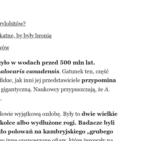
rylobitów?
katne, by były bronią
awów
żyło w wodach przed 500 mln lat.
locaris canadensis
. Gatunek ten, część
, jak inni jej przedstawiciele
przypomina
didae
że gigantyczną. Naukowcy przypuszczają, że
A.
a
.
łowie wyjątkową ozdobę. Były to
dwie wielkie
kolce albo wydłużone rogi. Badacze byli
e do polowań na kambryjskiego „grubego
bo inne opancerzone ofiary, które żerowały na