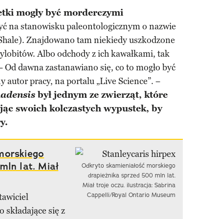
etki mogły być morderczymi
kryć na stanowisku paleontologicznym o nazwie
 Shale). Znajdowano tam niekiedy uszkodzone
ylobitów. Albo odchody z ich kawałkami, tak
. − Od dawna zastanawiano się, co to mogło być
 autor pracy, na portalu „Live Science”. −
nadensis
był jednym ze zwierząt, które
ając swoich kolczastych wypustek, by
y.
morskiego
mln lat. Miał
Odkryto skamieniałość morskiego
drapieżnika sprzed 500 mln lat.
Miał troje oczu. ilustracja: Sabrina
Cappelli/Royal Ontario Museum
tawiciel
 składające się z