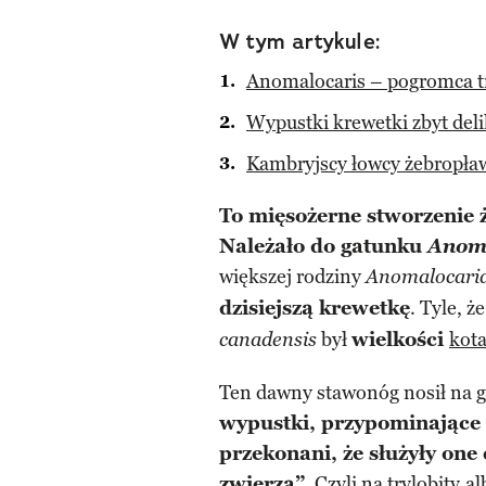
W tym artykule:
Anomalocaris – pogromca t
Wypustki krewetki zbyt deli
Kambryjscy łowcy żebropł
To mięsożerne stworzenie 
Należało do gatunku
Anoma
większej rodziny
Anomalocari
dzisiejszą krewetkę
. Tyle, 
był
wielkości
kot
canadensis
Ten dawny stawonóg nosił na g
wypustki, przypominające 
przekonani, że służyły on
zwierza”
. Czyli na
trylobity
al