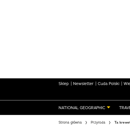
Skip
to
main
content
Sklep
Newsletter
Cuda Polski
Wie
NATIONAL GEOGRAPHIC
TRAV
Strona główna
Przyroda
Ta krewet