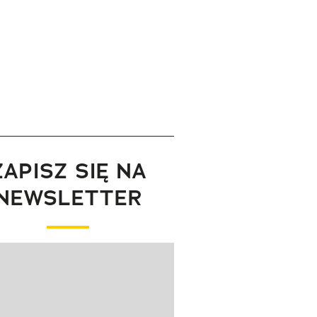
ZAPISZ SIĘ NA
NEWSLETTER
wanie elementu 1 z 1