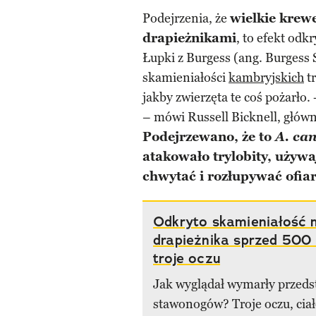
Podejrzenia, że
wielkie krew
drapieżnikami
, to efekt od
Łupki z Burgess (ang. Burgess
skamieniałości
kambryjskich
tr
jakby zwierzęta te coś pożarło
– mówi Russell Bicknell, główny
Podejrzewano, że to
A. ca
atakowało trylobity, używ
chwytać i rozłupywać ofiar
Odkryto skamieniałość 
drapieżnika sprzed 500 
troje oczu
Jak wyglądał wymarły przeds
stawonogów? Troje oczu, ciało