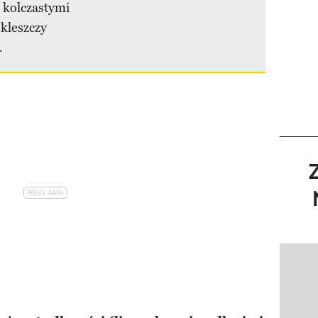
 kolczastymi
kleszczy
.
Pokazy