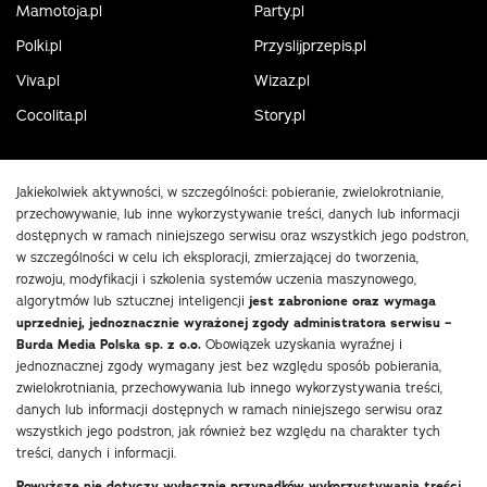
Mamotoja.pl
Party.pl
Polki.pl
Przyslijprzepis.pl
Viva.pl
Wizaz.pl
Cocolita.pl
Story.pl
Jakiekolwiek aktywności, w szczególności: pobieranie, zwielokrotnianie,
przechowywanie, lub inne wykorzystywanie treści, danych lub informacji
dostępnych w ramach niniejszego serwisu oraz wszystkich jego podstron,
w szczególności w celu ich eksploracji, zmierzającej do tworzenia,
rozwoju, modyfikacji i szkolenia systemów uczenia maszynowego,
algorytmów lub sztucznej inteligencji
jest zabronione oraz wymaga
uprzedniej, jednoznacznie wyrażonej zgody administratora serwisu –
Burda Media Polska sp. z o.o.
Obowiązek uzyskania wyraźnej i
jednoznacznej zgody wymagany jest bez względu sposób pobierania,
zwielokrotniania, przechowywania lub innego wykorzystywania treści,
danych lub informacji dostępnych w ramach niniejszego serwisu oraz
wszystkich jego podstron, jak również bez względu na charakter tych
treści, danych i informacji.
Powyższe nie dotyczy wyłącznie przypadków wykorzystywania treści,