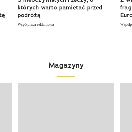
których warto pamiętać przed
fra
tę
podróżą
Eur
Współpraca reklamowa
Współp
Magazyny
Pokazywanie elementu 1 z 4