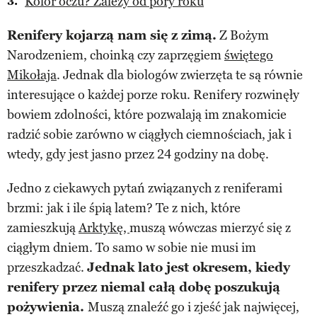
Kolor oczu? Zależy od pory roku
Renifery kojarzą nam się z zimą.
Z Bożym
Narodzeniem, choinką czy zaprzęgiem
świętego
Mikołaja
. Jednak dla biologów zwierzęta te są równie
interesujące o każdej porze roku. Renifery rozwinęły
bowiem zdolności, które pozwalają im znakomicie
radzić sobie zarówno w ciągłych ciemnościach, jak i
wtedy, gdy jest jasno przez 24 godziny na dobę.
Jedno z ciekawych pytań związanych z reniferami
brzmi: jak i ile śpią latem? Te z nich, które
zamieszkują
Arktykę,
muszą wówczas mierzyć się z
ciągłym dniem. To samo w sobie nie musi im
przeszkadzać.
Jednak lato jest okresem, kiedy
renifery przez niemal całą dobę poszukują
pożywienia.
Muszą znaleźć go i zjeść jak najwięcej,