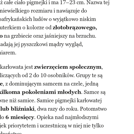
iż całe ciało pigmejki i ma 17–23 cm. Nazwa tej
 niewielkiego rozmiaru i nawiązuje do
oafrykańskich ludów o wyjątkowo niskim
futerkiem o kolorze od
złotobrązowego,
go
na grzbiecie oraz jaśniejszy na brzuchu.
adają jej pyszczkowi mądry wygląd,
miarem.
karłowata jest
zwierzęciem społecznym
,
iczących od 2 do 10 osobników. Grupy te są
e
, z dominującym samcem na czele, jedną
kilkoma pokoleniami młodych
. Samce są
ywne niż samice. Samice pigmejki karłowatej
lub bliźniaki
, dwa razy do roku. Potomstwo
oło
6 miesięcy
. Opieka nad najmłodszymi
k priorytetem i uczestniczą w niej nie tylko