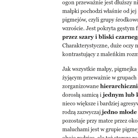
ogon przeważnie jest dłuższy n
małpki pochodzi właśnie od jej
pigmejów, czyli grupy środkow
wzroście. Jest pokryta gęstym 
przez szary i bliski czarne
Charakterystyczne, duże oczy n
kontrastujący z maleńkim roz
Jak wszystkie małpy, pigmejka 
żyjącym przeważnie w grupach l
zorganizowane
hierarchiczni
dorosłą samicą i
jednym lub 
nieco większe i bardziej agres
rodzą zazwyczaj
jedno młode 
pozostaje przy matce przez ok
maluchami jest w grupie pigmeje