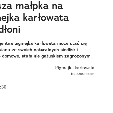
sza małpka na
mejka karłowata
dłoni
igentna pigmejka karłowata może stać się
iana ze swoich naturalnych siedlisk i
 domowe, stała się gatunkiem zagrożonym.
fot. Adobe Stock
:30