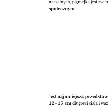
naczelnych, pigmejka jest zwi
społecznym
.
Jest
najmniejszą przedstawi
12–15 cm
długości ciała i wa