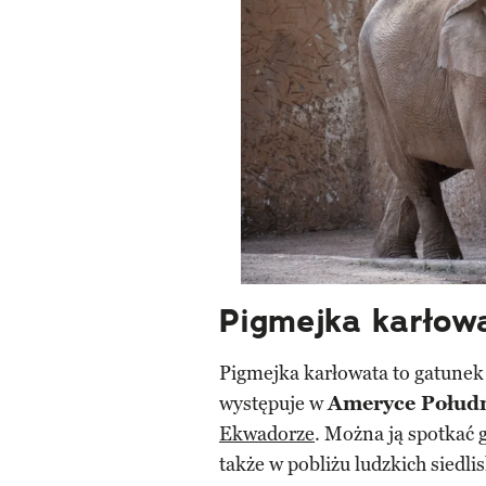
Pigmejka karłowa
Pigmejka karłowata to gatunek
występuje w
Ameryce Połud
Ekwadorze
. Można ją spotkać
także w pobliżu ludzkich siedli