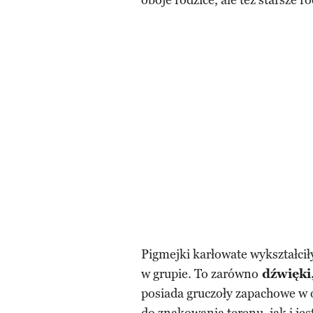
oboje rodzice, ale też starsze 
Pigmejki karłowate wykształci
w grupie. To zarówno
dźwięki,
posiada gruczoły zapachowe w o