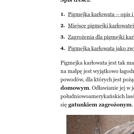
Spis treści:
Pigmejka karłowata – opis i
Miejsce pigmejki karłowate
Zagrożenia dla pigmejki kar
Pigmejka karłowata jako z
Pigmejka karłowata jest tak m
na małpę jest wyjątkowo łagod
powodów, dla których jest po
domowym
. Odławianie jej w
południowoamerykańskich lasów
się
gatunkiem zagrożonym
.