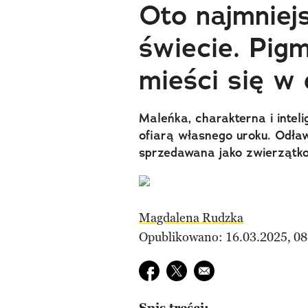
Oto najmniej
świecie. Pig
mieści się w 
Maleńka, charakterna i intel
ofiarą własnego uroku. Odław
sprzedawana jako zwierzątko
Magdalena Rudzka
Opublikowano: 16.03.2025, 08
Udostępnij na facebook
Udostępnij na twitter
E-mail do przyjaciela