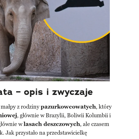
ta – opis i zwyczaje
 małpy z rodziny
pazurkowcowatych
, który
niowej
, głównie w Brazylii, Boliwii Kolumbii i
 głównie w
lasach deszczowych
, ale czasem
sk. Jak przystało na przedstawicielkę