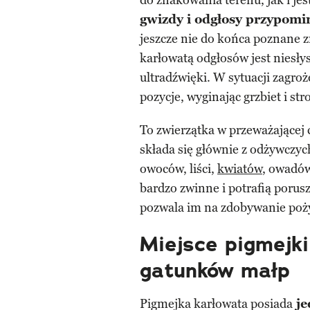
do znakowania terenu, jak i je
gwizdy i odgłosy przypomi
jeszcze nie do końca poznane 
karłowatą odgłosów jest niesły
ultradźwięki. W sytuacji zagro
pozycje, wyginając grzbiet i st
To zwierzątka w przeważającej 
składa się głównie z odżywczyc
owoców, liści,
kwiatów
, owadó
bardzo zwinne i potrafią porusz
pozwala im na zdobywanie poży
Miejsce pigmejki
gatunków małp
Pigmejka karłowata posiada
je