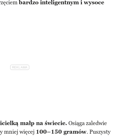
erzęciem
bardzo inteligentnym i wysoce
cielką małp na świecie.
Osiąga zaledwie
ży mniej więcej
100–150 gramów
. Puszysty