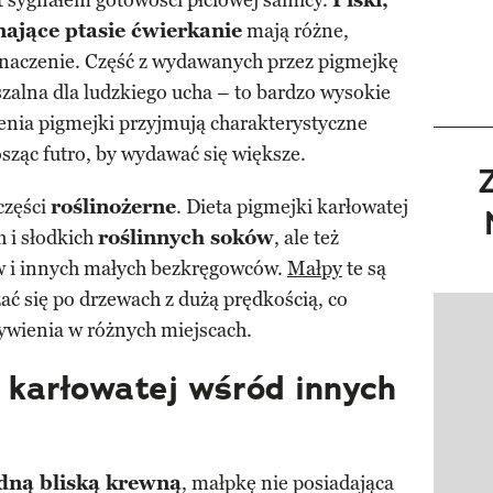
st sygnałem gotowości płciowej samicy.
Piski,
nające ptasie ćwierkanie
mają różne,
znaczenie. Część z wydawanych przez pigmejkę
szalna dla ludzkiego ucha – to bardzo wysokie
żenia pigmejki przyjmują charakterystyczne
rosząc futro, by wydawać się większe.
części
roślinożerne
. Dieta pigmejki karłowatej
h i słodkich
roślinnych soków
, ale też
w i innych małych bezkręgowców.
Małpy
te są
ać się po drzewach z dużą prędkością, co
Pokazy
wienia w różnych miejscach.
 karłowatej wśród innych
dną bliską krewną
, małpkę nie posiadająca