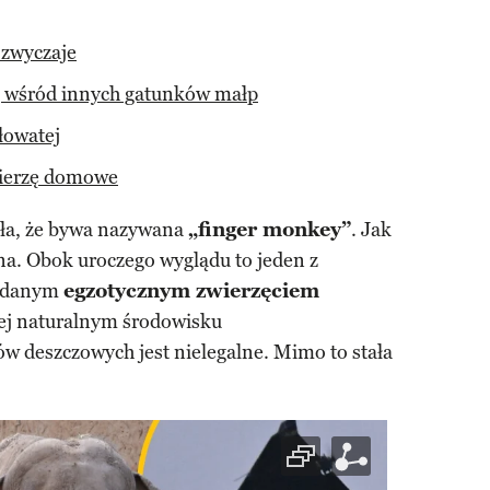
 zwyczaje
j wśród innych gatunków małp
łowatej
wierzę domowe
ała, że bywa nazywana
„finger monkey”
. Jak
na. Obok uroczego wyglądu to jeden z
żądanym
egzotycznym zwierzęciem
 jej naturalnym środowisku
 deszczowych jest nielegalne. Mimo to stała