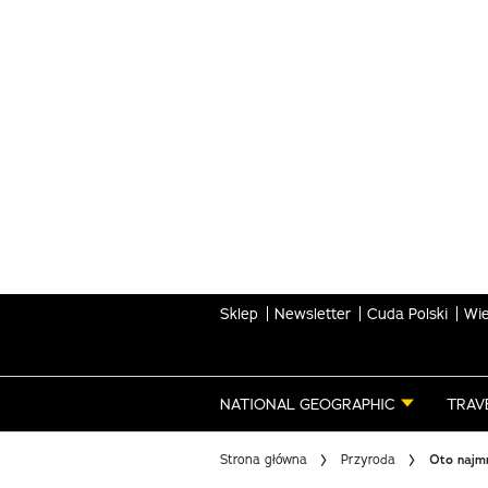
Skip
to
main
content
Sklep
Newsletter
Cuda Polski
Wie
NATIONAL GEOGRAPHIC
TRAV
Strona główna
Przyroda
Oto najmn